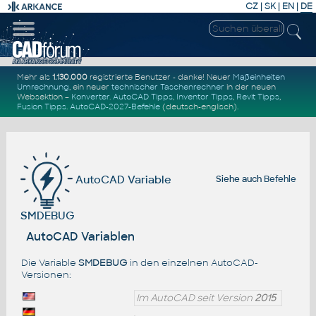
CZ
|
SK
|
EN
|
DE
Mehr als
1.130.000
registrierte Benutzer - danke! Neuer
Maßeinheiten
Umrechnung
, ein neuer
technischer Taschenrechner
in der neuen
Websektion –
Konverter
.
AutoCAD Tipps
,
Inventor Tipps
,
Revit Tipps
,
Fusion Tipps
.
AutoCAD-2027-Befehle
(deutsch-englisch).
AutoCAD Variable
Siehe auch
Befehle
SMDEBUG
AutoCAD Variablen
Die Variable
SMDEBUG
in den einzelnen AutoCAD-
Versionen:
Im AutoCAD seit Version
2015