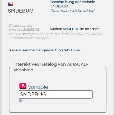
Beschreibung der Variable
SMDEBUG:
SMDEBUG
Description will be added
Sie können den
Suchen
SMDEBUG
im Internet
Wert der
SMDEBUG
Variable anzeigen oder ändern indem Sie SMDEBUG auf der
Kommandozeile eintippen.
Siehe
zusammenhängende AutoCAD-Tipps
:
Interaktives Katalog von AutoCAD-
Variablen
Variable: