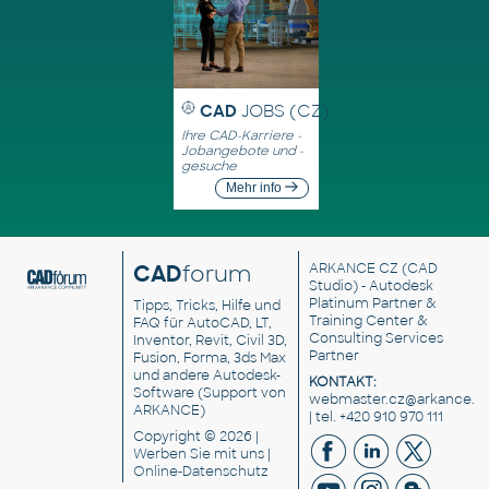
CAD
JOBS (CZ)
Ihre CAD-Karriere -
Jobangebote und -
gesuche
Mehr info
CAD
forum
ARKANCE CZ
(CAD
Studio) - Autodesk
Platinum Partner &
Tipps, Tricks, Hilfe und
Training Center &
FAQ für AutoCAD, LT,
Consulting Services
Inventor, Revit, Civil 3D,
Partner
Fusion, Forma, 3ds Max
und andere Autodesk-
KONTAKT:
Software (Support von
webmaster.cz@arkance.w
ARKANCE)
| tel. +420 910 970 111
Copyright © 2026 |
Werben Sie
mit uns |
Online-Datenschutz