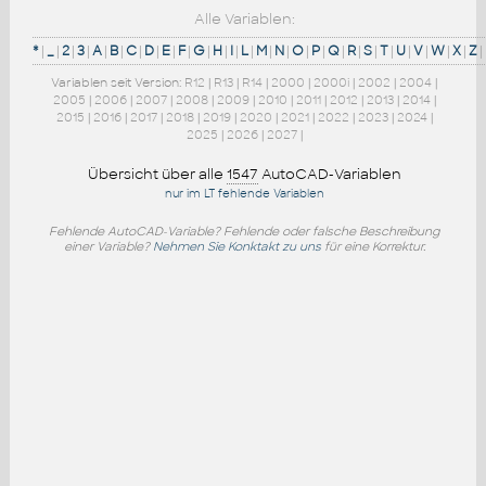
Alle Variablen:
*
|
_
|
2
|
3
|
A
|
B
|
C
|
D
|
E
|
F
|
G
|
H
|
I
|
L
|
M
|
N
|
O
|
P
|
Q
|
R
|
S
|
T
|
U
|
V
|
W
|
X
|
Z
|
Variablen seit Version:
R12
|
R13
|
R14
|
2000
|
2000i
|
2002
|
2004
|
2005
|
2006
|
2007
|
2008
|
2009
|
2010
|
2011
|
2012
|
2013
|
2014
|
2015
|
2016
|
2017
|
2018
|
2019
|
2020
|
2021
|
2022
|
2023
|
2024
|
2025
|
2026
|
2027
|
Übersicht über alle
1547
AutoCAD-Variablen
nur im LT fehlende Variablen
Fehlende AutoCAD-Variable? Fehlende oder falsche Beschreibung
einer Variable?
Nehmen Sie Konktakt zu uns
für eine Korrektur.