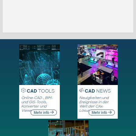
CAD
TOOLS
CAD
NEWS
Online-CAD-, BIM-
Neuigkeiten und
und GIS-Tools,
Ereignisse in der
Konverter und
Welt der CAx-
Viewer
Lösungen
Mehr info
Mehr info