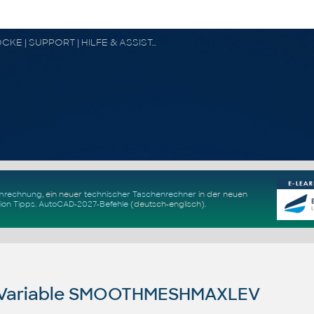
CAD FORUM - TIPPS & TRICKS | UTILITIES | DISKUSSION | BLÖCKE | SUPPORT | HILFE & ASSISTANCE
Umrechnung
, ein neuer
technischer Taschenrechner
in der neuen
ion Tipps
.
AutoCAD-2027-Befehle
(deutsch-englisch).
Variable SMOOTHMESHMAXLEV