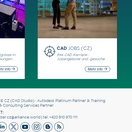
CAD
JOBS (CZ)
gnisse in
Ihre CAD-Karriere -
ösungen
Jobangebote und -gesuche
hr info
Mehr info
E CZ
(CAD Studio) - Autodesk Platinum Partner & Training
& Consulting Services Partner
T:
er.cz@arkance.world | tel. +420 910 970 111