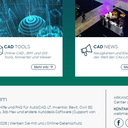
CAD
TOOLS
CAD
NEWS
Online-CAD-, BIM- und GIS-
Neuigkeiten und Erei
Tools, Konverter und Viewer
der Welt der CAx-L
Mehr info
Me
um
ARKANC
Center 
 Hilfe und FAQ für AutoCAD, LT, Inventor, Revit, Civil 3D,
KONTAK
a, 3ds Max und andere Autodesk-Software (Support von
webmast
2026 |
Werben Sie
mit uns |
Online-Datenschutz