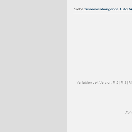
Siehe
zusammenhängende AutoCA
Variablen seit Version:
R12
|
R13
|
R
Feh