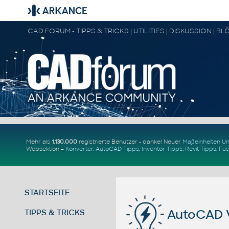
Mehr als
1.130.000
registrierte Benutzer - danke! Neuer
Maßeinheiten 
Websektion –
Konverter
.
AutoCAD Tipps
,
Inventor Tipps
,
Revit Tipps
,
Fus
STARTSEITE
AutoCAD 
TIPPS & TRICKS