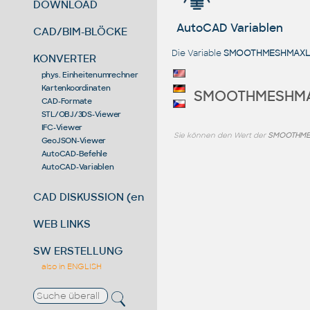
DOWNLOAD
AutoCAD Variablen
CAD/BIM-BLÖCKE
Die Variable
SMOOTHMESHMAXL
KONVERTER
phys. Einheitenumrechner
Kartenkoordinaten
SMOOTHMESHM
CAD-Formate
STL/OBJ/3DS-Viewer
IFC-Viewer
Sie können den Wert der
SMOOTHME
GeoJSON-Viewer
AutoCAD-Befehle
AutoCAD-Variablen
CAD DISKUSSION (en)
WEB LINKS
SW ERSTELLUNG
also in ENGLISH