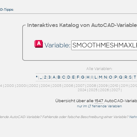
D-Tipps
:
Interaktives Katalog von AutoCAD-Variabl
Variable:
Alle Variablen:
*
|
_
|
2
|
3
|
A
|
B
|
C
|
D
|
E
|
F
|
G
|
H
|
I
|
L
|
M
|
N
|
O
|
P
|
Q
|
R
|
S
|
T
14
|
2000
|
2000i
|
2002
|
2004
|
2005
|
2006
|
2007
|
2008
|
2009
|
2010
|
2011
|
201
2024
|
2025
|
2026
|
2027
|
Übersicht über alle
1547
AutoCAD-Variab
nur im LT fehlende Variablen
lende AutoCAD-Variable? Fehlende oder falsche Beschreibung einer Variable?
Nehm