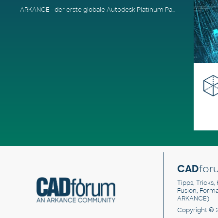
ARKANCE - der erste globale Autodesk Platinum Partner
CAD
for
Tipps, Tricks,
Fusion, Form
ARKANCE)
Copyright © 