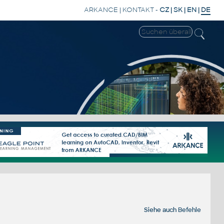
ARKANCE
|
KONTAKT
-
CZ
|
SK
|
EN
|
DE
Siehe auch
Befehle