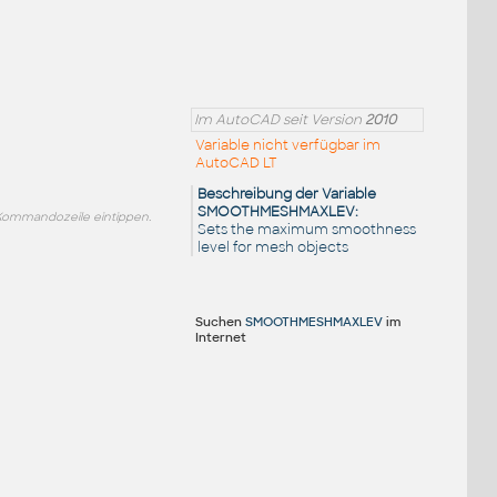
Im AutoCAD seit Version
2010
Variable nicht verfügbar im
AutoCAD LT
Beschreibung der Variable
SMOOTHMESHMAXLEV:
ommandozeile eintippen.
Sets the maximum smoothness
level for mesh objects
Suchen
SMOOTHMESHMAXLEV
im
Internet