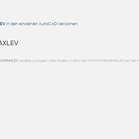
EV
in den einzelnen AutoCAD-Versionen:
AXLEV
SHMAXLEV
Variable anzeigen oder ändern indem Sie SMOOTHMESHMAXLEV auf der K