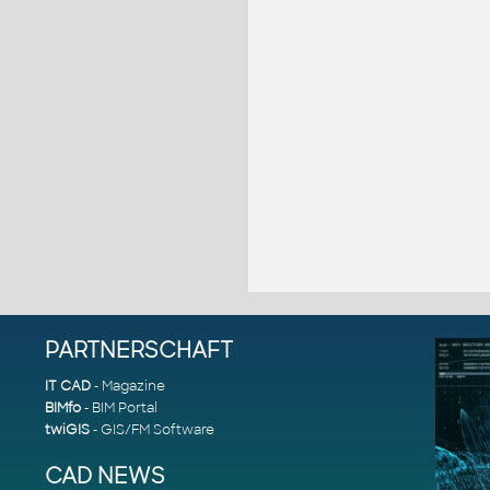
PARTNERSCHAFT
IT CAD
- Magazine
BIMfo
- BIM Portal
twiGIS
- GIS/FM Software
CAD NEWS