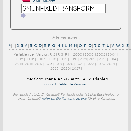
Variable:
Alle Variablen:
*
|
_
|
2
|
3
|
A
|
B
|
C
|
D
|
E
|
F
|
G
|
H
|
I
|
L
|
M
|
N
|
O
|
P
|
Q
|
R
|
S
|
T
|
U
|
V
|
W
|
X
|
Z
|
Variablen seit Version:
R12
|
R13
|
R14
|
2000
|
2000i
|
2002
|
2004
|
2005
|
2006
|
2007
|
2008
|
2009
|
2010
|
2011
|
2012
|
2013
|
2014
|
2015
|
2016
|
2017
|
2018
|
2019
|
2020
|
2021
|
2022
|
2023
|
2024
|
2025
|
2026
|
2027
|
Übersicht über alle
1547
AutoCAD-Variablen
nur im LT fehlende Variablen
Fehlende AutoCAD-Variable? Fehlende oder falsche Beschreibung
einer Variable?
Nehmen Sie Konktakt zu uns
für eine Korrektur.