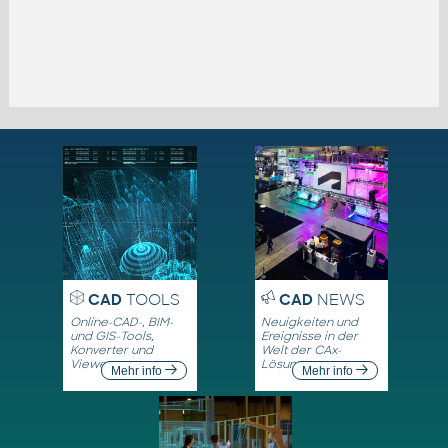
CAD
TOOLS
CAD
NEWS
Online-CAD-, BIM-
Neuigkeiten und
und GIS-Tools,
Ereignisse in der
Konverter und
Welt der CAx-
Viewer
Lösungen
Mehr info
Mehr info