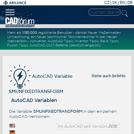
CZ
|
SK
|
EN
|
DE
Mehr als
1.130.000
registrierte Benutzer - danke! Neuer
Maßeinheiten
Umrechnung
, ein neuer
technischer Taschenrechner
in der neuen
Websektion –
Konverter
.
AutoCAD Tipps
,
Inventor Tipps
,
Revit Tipps
,
Fusion Tipps
.
AutoCAD-2027-Befehle
(deutsch-englisch).
AutoCAD Variable
Siehe auch
Befehle
SMUNFIXEDTRANSFORM
AutoCAD Variablen
Die Variable
SMUNFIXEDTRANSFORM
in den einzelnen
AutoCAD-Versionen:
Im AutoCAD seit Version
2015