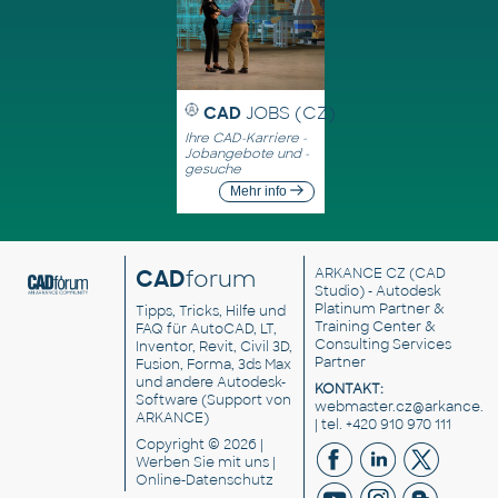
CAD
JOBS (CZ)
Ihre CAD-Karriere -
Jobangebote und -
gesuche
Mehr info
CAD
forum
ARKANCE CZ
(CAD
Studio) - Autodesk
Platinum Partner &
Tipps, Tricks, Hilfe und
Training Center &
FAQ für AutoCAD, LT,
Consulting Services
Inventor, Revit, Civil 3D,
Partner
Fusion, Forma, 3ds Max
und andere Autodesk-
KONTAKT:
Software (Support von
webmaster.cz@arkance.w
ARKANCE)
| tel. +420 910 970 111
Copyright © 2026 |
Werben Sie
mit uns |
Online-Datenschutz