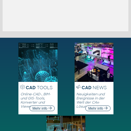
CAD
TOOLS
CAD
NEWS
Online-CAD-, BIM-
Neuigkeiten und
und GIS-Tools,
Ereignisse in der
Konverter und
Welt der CAx-
Viewer
Lösungen
Mehr info
Mehr info