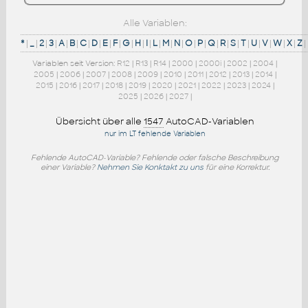
Alle Variablen:
*
|
_
|
2
|
3
|
A
|
B
|
C
|
D
|
E
|
F
|
G
|
H
|
I
|
L
|
M
|
N
|
O
|
P
|
Q
|
R
|
S
|
T
|
U
|
V
|
W
|
X
|
Z
|
Variablen seit Version:
R12
|
R13
|
R14
|
2000
|
2000i
|
2002
|
2004
|
2005
|
2006
|
2007
|
2008
|
2009
|
2010
|
2011
|
2012
|
2013
|
2014
|
2015
|
2016
|
2017
|
2018
|
2019
|
2020
|
2021
|
2022
|
2023
|
2024
|
2025
|
2026
|
2027
|
Übersicht über alle
1547
AutoCAD-Variablen
nur im LT fehlende Variablen
Fehlende AutoCAD-Variable? Fehlende oder falsche Beschreibung
einer Variable?
Nehmen Sie Konktakt zu uns
für eine Korrektur.