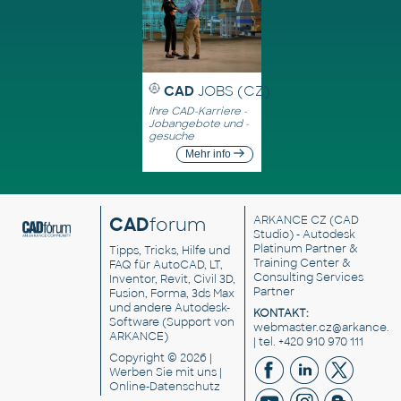
CAD
JOBS (CZ)
Ihre CAD-Karriere -
Jobangebote und -
gesuche
Mehr info
CAD
forum
ARKANCE CZ
(CAD
Studio) - Autodesk
Platinum Partner &
Tipps, Tricks, Hilfe und
Training Center &
FAQ für AutoCAD, LT,
Consulting Services
Inventor, Revit, Civil 3D,
Partner
Fusion, Forma, 3ds Max
und andere Autodesk-
KONTAKT:
Software (Support von
webmaster.cz@arkance.w
ARKANCE)
| tel. +420 910 970 111
Copyright © 2026 |
Werben Sie
mit uns |
Online-Datenschutz