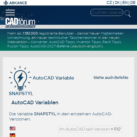
CZ
|
SK
|
EN
|
DE
Mehr als
1.130.000
registrierte Benutzer - danke! Neuer
Maßeinheiten
Umrechnung
, ein neuer
technischer Taschenrechner
in der neuen
Websektion –
Konverter
.
AutoCAD Tipps
,
Inventor Tipps
,
Revit Tipps
,
Fusion Tipps
.
AutoCAD-2027-Befehle
(deutsch-englisch).
AutoCAD Variable
Siehe auch
Befehle
SNAPSTYL
AutoCAD Variablen
Die Variable
SNAPSTYL
in den einzelnen AutoCAD-
Versionen:
Im AutoCAD seit Version
≤ R12