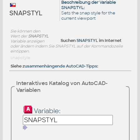
Beschreibung der Variable
SNAPSTYL:
SNAPSTYL
Sets the snap style for the
current viewport
Sie können den
Wert der
SNAPSTYL
Suchen
SNAPSTYL
im Internet
Variable anzeigen
oder ändern indem Sie SNAPSTYL auf der Kommandozeile
eintippen.
snapstyle
Siehe
zusammenhängende AutoCAD-Tipps
:
Interaktives Katalog von AutoCAD-
Variablen
Variable: