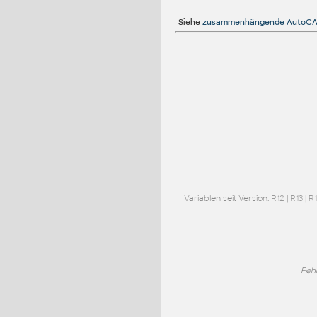
Siehe
zusammenhängende AutoCA
Variablen seit Version:
R12
|
R13
|
R
Feh