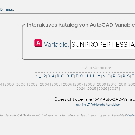
D-Tipps
:
Interaktives Katalog von AutoCAD-Variabl
Variable:
Alle Variablen:
*
|
_
|
2
|
3
|
A
|
B
|
C
|
D
|
E
|
F
|
G
|
H
|
I
|
L
|
M
|
N
|
O
|
P
|
Q
|
R
|
S
|
T
14
|
2000
|
2000i
|
2002
|
2004
|
2005
|
2006
|
2007
|
2008
|
2009
|
2010
|
2011
|
201
2024
|
2025
|
2026
|
2027
|
Übersicht über alle
1547
AutoCAD-Variab
nur im LT fehlende Variablen
lende AutoCAD-Variable? Fehlende oder falsche Beschreibung einer Variable?
Nehm