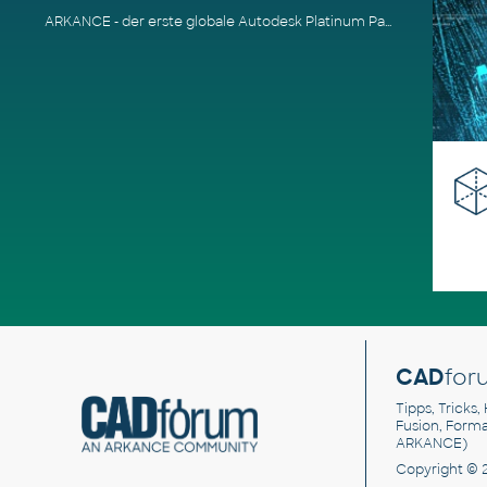
ARKANCE - der erste globale Autodesk Platinum Partner
CAD
for
Tipps, Tricks,
Fusion, Form
ARKANCE)
Copyright © 