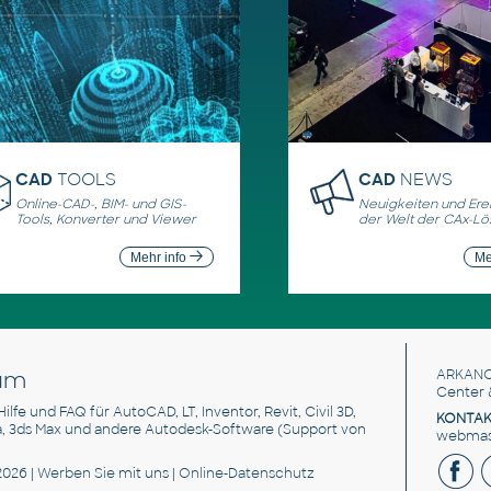
CAD
TOOLS
CAD
NEWS
Online-CAD-, BIM- und GIS-
Neuigkeiten und Erei
Tools, Konverter und Viewer
der Welt der CAx-L
Mehr info
Me
um
ARKANC
Center 
 Hilfe und FAQ für AutoCAD, LT, Inventor, Revit, Civil 3D,
KONTAK
a, 3ds Max und andere Autodesk-Software (Support von
webmast
2026 |
Werben Sie
mit uns |
Online-Datenschutz