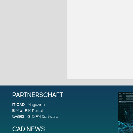
PARTNERSCHAFT
IT CAD
- Magazine
BIMfo
- BIM Portal
twiGIS
- GIS/FM Software
CAD NEWS