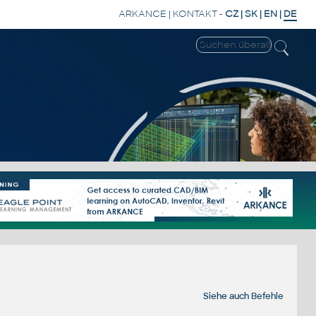
ARKANCE
|
KONTAKT
-
CZ
|
SK
|
EN
|
DE
Siehe auch
Befehle