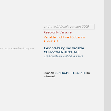
Im AutoCAD seit Version
2007
Read-only Variable
Variable nicht verfügbar im
AutoCAD LT
Beschreibung der Variable
Kommandozeile eintippen.
SUNPROPERTIESSTATE:
Description will be added
Suchen
SUNPROPERTIESSTATE
im
Internet