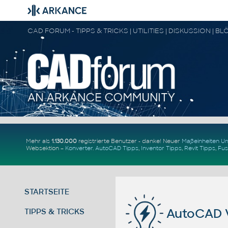
Mehr als
1.130.000
registrierte Benutzer - danke! Neuer
Maßeinheiten 
Websektion –
Konverter
.
AutoCAD Tipps
,
Inventor Tipps
,
Revit Tipps
,
Fus
STARTSEITE
AutoCAD 
TIPPS & TRICKS