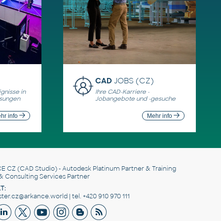
CAD
JOBS (CZ)
gnisse in
Ihre CAD-Karriere -
ösungen
Jobangebote und -gesuche
hr info
Mehr info
E CZ
(CAD Studio) - Autodesk Platinum Partner & Training
& Consulting Services Partner
T:
er.cz@arkance.world | tel. +420 910 970 111