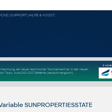
CAD FORUM - TIPPS & TRICKS | UTILITIES | DISKUSSION | BLÖCKE | SUPPORT | HILFE & ASSISTANCE
Umrechnung
, ein neuer
technischer Taschenrechner
in der neuen
ion Tipps
.
AutoCAD-2027-Befehle
(deutsch-englisch).
Variable SUNPROPERTIESSTATE