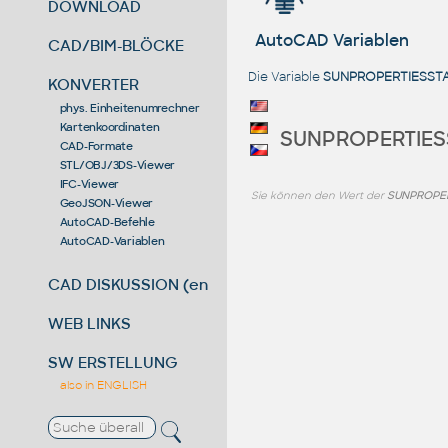
DOWNLOAD
AutoCAD Variablen
CAD/BIM-BLÖCKE
Die Variable
SUNPROPERTIESST
KONVERTER
phys. Einheitenumrechner
Kartenkoordinaten
SUNPROPERTIES
CAD-Formate
STL/OBJ/3DS-Viewer
IFC-Viewer
Sie können den Wert der
SUNPROPER
GeoJSON-Viewer
AutoCAD-Befehle
AutoCAD-Variablen
CAD DISKUSSION (en)
WEB LINKS
SW ERSTELLUNG
also in ENGLISH