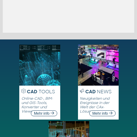
CAD
TOOLS
CAD
NEWS
Online-CAD-, BIM-
Neuigkeiten und
und GIS-Tools,
Ereignisse in der
Konverter und
Welt der CAx-
Viewer
Lösungen
Mehr info
Mehr info