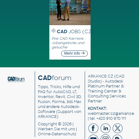
CAD
JOBS (CZ)
Ihre CAD-Karriere -
Jobangebote und -
gesuche
Mehr info
CAD
forum
ARKANCE CZ
(CAD
Studio) - Autodesk
Platinum Partner &
Tipps, Tricks, Hilfe und
Training Center &
FAQ für AutoCAD, LT,
Consulting Services
Inventor, Revit, Civil 3D,
Partner
Fusion, Forma, 3ds Max
und andere Autodesk-
KONTAKT:
Software (Support von
webmaster.cz@arkance.w
ARKANCE)
| tel. +420 910 970 111
Copyright © 2026 |
Werben Sie
mit uns |
Online-Datenschutz