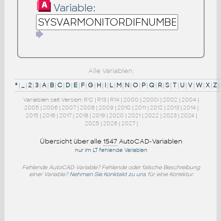
Variable:
Alle Variablen:
*
|
_
|
2
|
3
|
A
|
B
|
C
|
D
|
E
|
F
|
G
|
H
|
I
|
L
|
M
|
N
|
O
|
P
|
Q
|
R
|
S
|
T
|
U
|
V
|
W
|
X
|
Z
|
Variablen seit Version:
R12
|
R13
|
R14
|
2000
|
2000i
|
2002
|
2004
|
2005
|
2006
|
2007
|
2008
|
2009
|
2010
|
2011
|
2012
|
2013
|
2014
|
2015
|
2016
|
2017
|
2018
|
2019
|
2020
|
2021
|
2022
|
2023
|
2024
|
2025
|
2026
|
2027
|
Übersicht über alle
1547
AutoCAD-Variablen
nur im LT fehlende Variablen
Fehlende AutoCAD-Variable? Fehlende oder falsche Beschreibung
einer Variable?
Nehmen Sie Konktakt zu uns
für eine Korrektur.