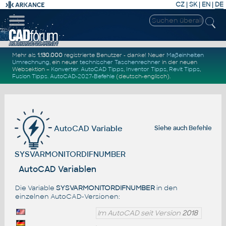
CZ
|
SK
|
EN
|
DE
Mehr als
1.130.000
registrierte Benutzer - danke! Neuer
Maßeinheiten
Umrechnung
, ein neuer
technischer Taschenrechner
in der neuen
Websektion –
Konverter
.
AutoCAD Tipps
,
Inventor Tipps
,
Revit Tipps
,
Fusion Tipps
.
AutoCAD-2027-Befehle
(deutsch-englisch).
AutoCAD Variable
Siehe auch
Befehle
SYSVARMONITORDIFNUMBER
AutoCAD Variablen
Die Variable
SYSVARMONITORDIFNUMBER
in den
einzelnen AutoCAD-Versionen:
Im AutoCAD seit Version
2018