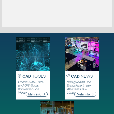
CAD
TOOLS
CAD
NEWS
Online-CAD-, BIM-
Neuigkeiten und
und GIS-Tools,
Ereignisse in der
Konverter und
Welt der CAx-
Viewer
Lösungen
Mehr info
Mehr info