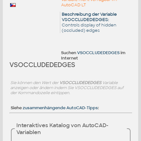
AutoCAD LT
Beschreibung der Variable
VSOCCLUDEDEDGES:
Controls display of hidden
(occluded) edges
Suchen
VSOCCLUDEDEDGES
im
Internet
VSOCCLUDEDEDGES
Sie können den Wert der
VSOCCLUDEDEDGES
Variable
anzeigen oder ändern indem Sie VSOCCLUDEDEDGES auf
der Kommandozeile eintippen.
Siehe
zusammenhängende AutoCAD-Tipps
:
Interaktives Katalog von AutoCAD-
Variablen