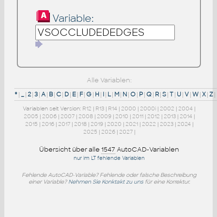
Variable:
Alle Variablen:
*
|
_
|
2
|
3
|
A
|
B
|
C
|
D
|
E
|
F
|
G
|
H
|
I
|
L
|
M
|
N
|
O
|
P
|
Q
|
R
|
S
|
T
|
U
|
V
|
W
|
X
|
Z
|
Variablen seit Version:
R12
|
R13
|
R14
|
2000
|
2000i
|
2002
|
2004
|
2005
|
2006
|
2007
|
2008
|
2009
|
2010
|
2011
|
2012
|
2013
|
2014
|
2015
|
2016
|
2017
|
2018
|
2019
|
2020
|
2021
|
2022
|
2023
|
2024
|
2025
|
2026
|
2027
|
Übersicht über alle
1547
AutoCAD-Variablen
nur im LT fehlende Variablen
Fehlende AutoCAD-Variable? Fehlende oder falsche Beschreibung
einer Variable?
Nehmen Sie Konktakt zu uns
für eine Korrektur.