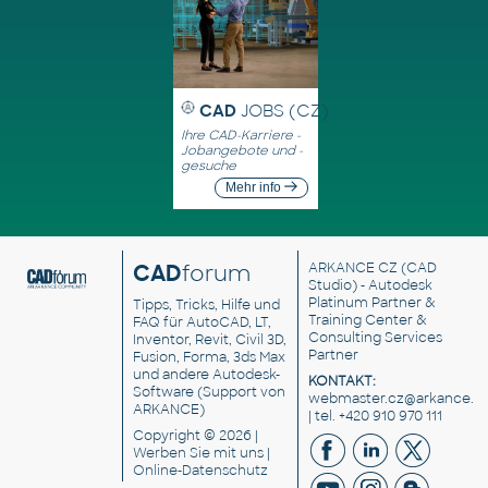
CAD
JOBS (CZ)
Ihre CAD-Karriere -
Jobangebote und -
gesuche
Mehr info
CAD
forum
ARKANCE CZ
(CAD
Studio) - Autodesk
Platinum Partner &
Tipps, Tricks, Hilfe und
Training Center &
FAQ für AutoCAD, LT,
Consulting Services
Inventor, Revit, Civil 3D,
Partner
Fusion, Forma, 3ds Max
und andere Autodesk-
KONTAKT:
Software (Support von
webmaster.cz@arkance.w
ARKANCE)
| tel. +420 910 970 111
Copyright © 2026 |
Werben Sie
mit uns |
Online-Datenschutz