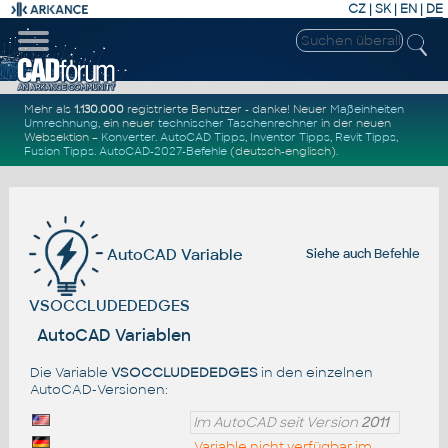
CZ
|
SK
|
EN
|
DE
Mehr als
1.130.000
registrierte Benutzer - danke! Neuer
Maßeinheiten
Umrechnung
, ein neuer
technischer Taschenrechner
in der neuen
Websektion –
Konverter
.
AutoCAD Tipps
,
Inventor Tipps
,
Revit Tipps
,
Fusion Tipps
.
AutoCAD-2027-Befehle
(deutsch-englisch).
AutoCAD Variable
Siehe auch
Befehle
VSOCCLUDEDEDGES
AutoCAD Variablen
Die Variable
VSOCCLUDEDEDGES
in den einzelnen
AutoCAD-Versionen:
Im AutoCAD seit Version
2011
Variable nicht verfügbar im