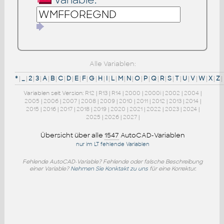
Variable:
Alle Variablen:
*
|
_
|
2
|
3
|
A
|
B
|
C
|
D
|
E
|
F
|
G
|
H
|
I
|
L
|
M
|
N
|
O
|
P
|
Q
|
R
|
S
|
T
|
U
|
V
|
W
|
X
|
Z
|
Variablen seit Version:
R12
|
R13
|
R14
|
2000
|
2000i
|
2002
|
2004
|
2005
|
2006
|
2007
|
2008
|
2009
|
2010
|
2011
|
2012
|
2013
|
2014
|
2015
|
2016
|
2017
|
2018
|
2019
|
2020
|
2021
|
2022
|
2023
|
2024
|
2025
|
2026
|
2027
|
Übersicht über alle
1547
AutoCAD-Variablen
nur im LT fehlende Variablen
Fehlende AutoCAD-Variable? Fehlende oder falsche Beschreibung
einer Variable?
Nehmen Sie Konktakt zu uns
für eine Korrektur.