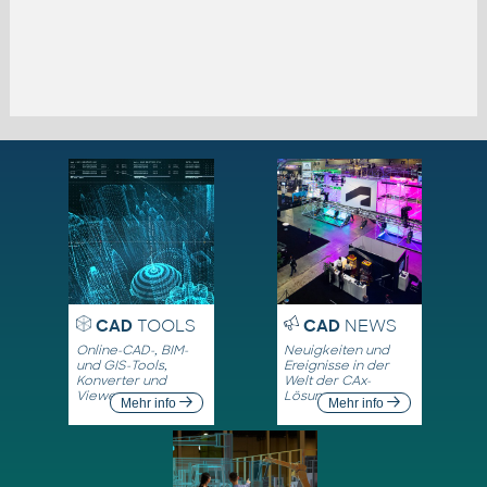
CAD
TOOLS
CAD
NEWS
Online-CAD-, BIM-
Neuigkeiten und
und GIS-Tools,
Ereignisse in der
Konverter und
Welt der CAx-
Viewer
Lösungen
Mehr info
Mehr info