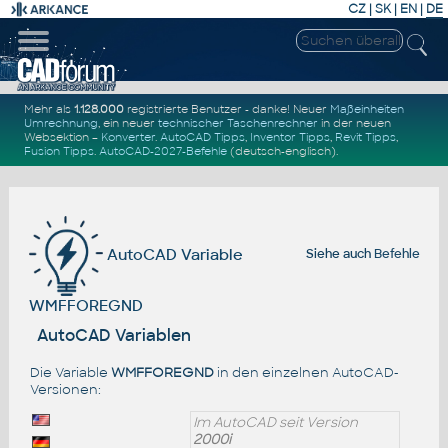
CZ
|
SK
|
EN
|
DE
Mehr als
1.128.000
registrierte Benutzer - danke! Neuer
Maßeinheiten
Umrechnung
, ein neuer
technischer Taschenrechner
in der neuen
Websektion –
Konverter
.
AutoCAD Tipps
,
Inventor Tipps
,
Revit Tipps
,
Fusion Tipps
.
AutoCAD-2027-Befehle
(deutsch-englisch).
AutoCAD Variable
Siehe auch
Befehle
WMFFOREGND
AutoCAD Variablen
Die Variable
WMFFOREGND
in den einzelnen AutoCAD-
Versionen:
Im AutoCAD seit Version
2000i