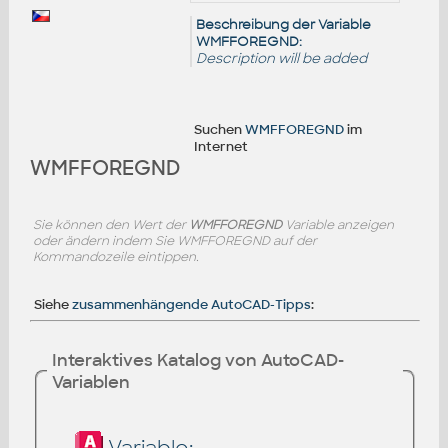
Beschreibung der Variable
WMFFOREGND:
Description will be added
Suchen
WMFFOREGND
im
Internet
WMFFOREGND
Sie können den Wert der
WMFFOREGND
Variable anzeigen
oder ändern indem Sie WMFFOREGND auf der
Kommandozeile eintippen.
Siehe
zusammenhängende AutoCAD-Tipps
:
Interaktives Katalog von AutoCAD-
Variablen