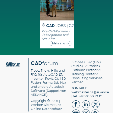
CAD
JOBS (CZ)
Ihre CAD-Karriere -
Jobangebote und -
gesuche
Mehr info
CAD
forum
ARKANCE CZ
(CAD
Studio) - Autodesk
Platinum Partner &
Tipps, Tricks, Hilfe und
Training Center &
FAQ für AutoCAD, LT,
Consulting Services
Inventor, Revit, Civil 3D,
Partner
Fusion, Forma, 3ds Max
und andere Autodesk-
KONTAKT:
Software (Support von
webmaster.cz@arkance.w
ARKANCE)
| tel. +420 910 970 111
Copyright © 2026 |
Werben Sie
mit uns |
Online-Datenschutz