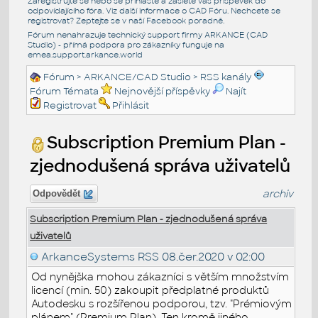
Zaregistrujte se nebo se přihlašte a zašlete váš příspěvek do
odpovídajícího fóra. Viz další informace o
CAD Fóru
. Nechcete se
registrovat? Zeptejte se v naší
Facebook poradně
.
Fórum nenahrazuje technický support firmy ARKANCE (CAD
Studio) - přímá podpora pro zákazníky funguje na
emea.support.arkance.world
Fórum
>
ARKANCE/CAD Studio
>
RSS kanály
Fórum Témata
Nejnovější příspěvky
Najít
Registrovat
Přihlásit
Subscription Premium Plan -
zjednodušená správa uživatelů
archiv
Odpovědět
Subscription Premium Plan - zjednodušená správa
uživatelů
ArkanceSystems RSS
08.čer.2020 v 02:00
Od nynějška mohou zákazníci s větším množstvím
licencí (min. 50) zakoupit předplatné produktů
Autodesku s rozšířenou podporou, tzv. "Prémiovým
plánem" (Premium Plan). Ten kromě jiného