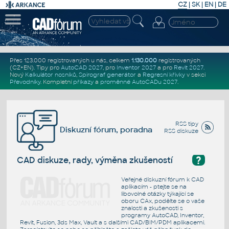
CZ
|
SK
|
EN
|
DE
Přes 123.000 registrovaných u nás, celkem
1.130.000
registrovaných
(CZ+EN)
. Tipy pro
AutoCAD 2027
, pro
Inventor 2027
a pro
Revit 2027
.
Nový
Kalkulátor nosníků
,
Spirograf generátor
a
Regresní křivky
v sekci
Převodníky
.
Kompletní
příkazy
a
proměnné AutoCADu 2027
.
RSS tipy
Diskuzní fórum, poradna
RSS diskuze
?
CAD diskuze, rady, výměna zkušeností
Veřejné diskuzní fórum k CAD
aplikacím - ptejte se na
libovolné otázky týkající se
oboru CAx, podělte se o vaše
znalosti a zkušenosti s
programy AutoCAD, Inventor,
Revit, Fusion, 3ds Max, Vault a s dalšími CAD/BIM/PDM aplikacemi.