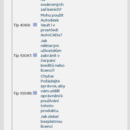
soukromých
zařízeních?
Mohu použít
Autodesk
Tip 4069:
Vault i v
prostředí
AutoCADu?
Jak
některým
uživatelům
Tip 10047:
zabránit v
čerpání
kreditů nebo
licencí?
Chyba:
Požádejte
správce, aby
vám udělil
Tip 10048:
oprávnění k
používání
tohoto
produktu.
Jak získat
bezplatnou
licenci