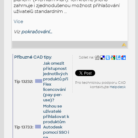
zahrnuje i zjednodušenou možnost přihlašování
uživatelů standardním ...
Více
Viz
pokračování...
Příbuzné CAD tipy
:
Sdílet na:
Jak omezit
přístupnost
jednotlivých
produktů při
Tip 13232:
Pro technickou podporu CAD
Flex
kontaktujte
Helpdesk
licencování
(pay-per-
use)?
Mohou se
uživatelé
přihlašovat k
produktům
Tip 13733:
Autodesk
pomocí SSO i
na