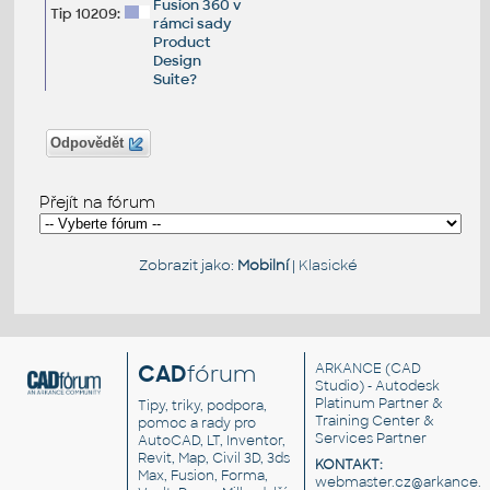
Fusion 360 v
Tip 10209:
rámci sady
Product
Design
Suite?
Odpovědět
Přejít na fórum
Zobrazit jako:
Mobilní
|
Klasické
CAD
fórum
ARKANCE
(CAD
Studio) - Autodesk
Platinum Partner &
Tipy, triky, podpora,
Training Center &
pomoc a rady pro
Services Partner
AutoCAD, LT, Inventor,
Revit, Map, Civil 3D, 3ds
KONTAKT:
Max, Fusion, Forma,
webmaster.cz@arkance.w