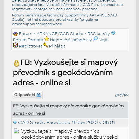
Zaregistrujte se nebo se přihlašte a zašlete váš příspěvek do
odpovídajícího fóra. Viz další informace o
CAD Fóru
. Nechcete se
registrovat? Zeptejte se v naší
Facebook poradně
.
Fórum nenahrazuje technický support firmy ARKANCE (CAD
Studio) - přímá podpora pro zákazníky funguje na
emea.support.arkance.world
Fórum
>
ARKANCE/CAD Studio
>
RSS kanály
Fórum Témata
Nejnovější příspěvky
Najít
Registrovat
Přihlásit
FB: Vyzkoušejte si mapový
převodník s geokódováním
adres - online sl
archiv
Odpovědět
FB: Vyzkoušejte si mapový převodník s geokódováním
adres - online sl
CAD Studio Facebook
16.čer.2020 v 06:01
Vyzkoušejte si mapový převodník s
geokódováním adres - online službu v sekci