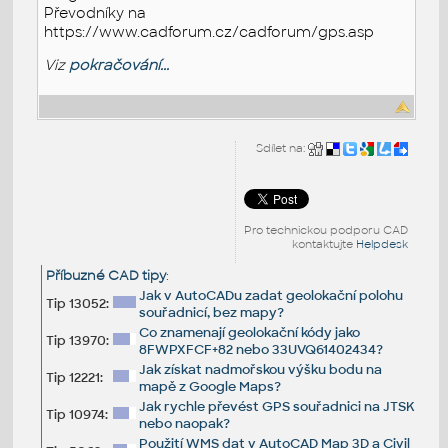
Převodníky na
https://www.cadforum.cz/cadforum/gps.asp
Viz
pokračování...
Sdílet na:
Pro technickou podporu CAD
kontaktujte
Helpdesk
Příbuzné CAD tipy
:
Jak v AutoCADu zadat geolokační polohu
Tip 13052:
souřadnicí, bez mapy?
Co znamenají geolokační kódy jako
Tip 13970:
8FWPXFCF+82 nebo 33UVQ61402434?
Jak získat nadmořskou výšku bodu na
Tip 12221:
mapě z Google Maps?
Jak rychle převést GPS souřadnici na JTSK
Tip 10974:
nebo naopak?
Použití WMS dat v AutoCAD Map 3D a Civil