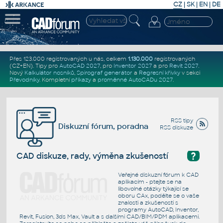
CZ
|
SK
|
EN
|
DE
Přes 123.000 registrovaných u nás, celkem
1.130.000
registrovaných
(CZ+EN)
. Tipy pro
AutoCAD 2027
, pro
Inventor 2027
a pro
Revit 2027
.
Nový
Kalkulátor nosníků
,
Spirograf generátor
a
Regresní křivky
v sekci
Převodníky
.
Kompletní
příkazy
a
proměnné AutoCADu 2027
.
RSS tipy
Diskuzní fórum, poradna
RSS diskuze
?
CAD diskuze, rady, výměna zkušeností
Veřejné diskuzní fórum k CAD
aplikacím - ptejte se na
libovolné otázky týkající se
oboru CAx, podělte se o vaše
znalosti a zkušenosti s
programy AutoCAD, Inventor,
Revit, Fusion, 3ds Max, Vault a s dalšími CAD/BIM/PDM aplikacemi.