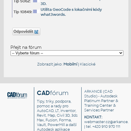
Tip 5062:
3D.
Utilita GeoCode s lokačními kódy
Tip 10849:
what3words.
Odpovědět
Přejít na fórum
Zobrazit jako:
Mobilní
|
Klasické
CAD
fórum
ARKANCE
(CAD
Studio) - Autodesk
Platinum Partner &
Tipy, triky, podpora,
Training Center &
pomoc a rady pro
Services Partner
AutoCAD, LT, Inventor,
Revit, Map, Civil 3D, 3ds
KONTAKT:
Max, Fusion, Forma,
webmaster.cz@arkance.w
Vault, PowerMill a další
| tel. +420 910 970 111
Autodesk aplikace