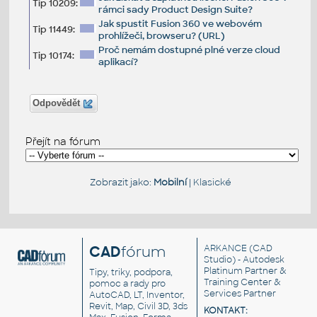
Tip 10209:
rámci sady Product Design Suite?
Jak spustit Fusion 360 ve webovém
Tip 11449:
prohlížeči, browseru? (URL)
Proč nemám dostupné plné verze cloud
Tip 10174:
aplikací?
Odpovědět
Přejít na fórum
Zobrazit jako:
Mobilní
|
Klasické
CAD
fórum
ARKANCE
(CAD
Studio) - Autodesk
Platinum Partner &
Tipy, triky, podpora,
Training Center &
pomoc a rady pro
Services Partner
AutoCAD, LT, Inventor,
Revit, Map, Civil 3D, 3ds
KONTAKT: