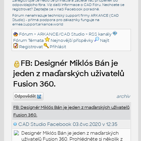
Zaregistrujte se nebo se přihlašte a zašlete váš příspěvek do
odpovídajícího fóra. Viz další informace o
CAD Fóru
. Nechcete se
registrovat? Zeptejte se v naší
Facebook poradně
.
Fórum nenahrazuje technický support firmy ARKANCE (CAD
Studio) - přímá podpora pro zákazníky funguje na
emea.support.arkance.world
Fórum
>
ARKANCE/CAD Studio
>
RSS kanály
Fórum Témata
Nejnovější příspěvky
Najít
Registrovat
Přihlásit
FB: Designér Miklós Bán je
jeden z maďarských uživatelů
Fusion 360.
archiv
Odpovědět
FB: Designér Miklós Bán je jeden z maďarských uživatelů
Fusion 360.
CAD Studio Facebook
03.čvc.2020 v 12:35
Designér Miklós Bán je jeden z maďarských
uživatelů Fusion 360. Prohlédněte si několik z