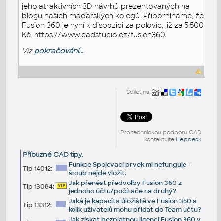
jeho atraktivních 3D návrhů prezentovaných na
blogu našich maďarských kolegů. Připomínáme, že
Fusion 360 je nyní k dispozici za polovic, již za 5.500
Kč. https://www.cadstudio.cz/fusion360
Viz
pokračování...
Sdílet na:
Pro technickou podporu CAD
kontaktujte
Helpdesk
Příbuzné CAD tipy
:
Funkce Spojovací prvek mi nefunguje -
Tip 14012:
šroub nejde vložit.
Jak přenést předvolby Fusion 360 z
Tip 13084:
jednoho účtu/počítače na druhý?
Jaká je kapacita úložiště ve Fusion 360 a
Tip 13312:
kolik uživatelů mohu přidat do Team účtu?
Jak získat bezplatnou licenci Fusion 360 v