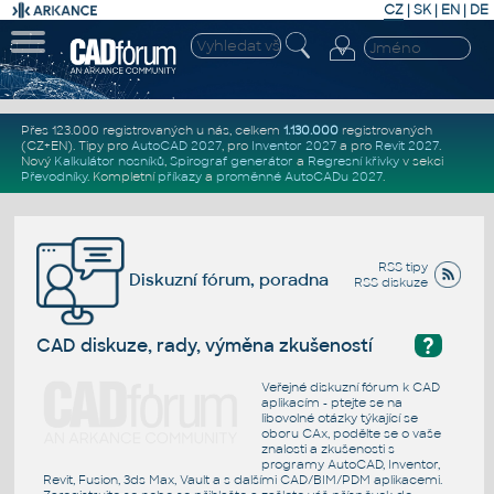
CZ
|
SK
|
EN
|
DE
Přes 123.000 registrovaných u nás, celkem
1.130.000
registrovaných
(CZ+EN)
. Tipy pro
AutoCAD 2027
, pro
Inventor 2027
a pro
Revit 2027
.
Nový
Kalkulátor nosníků
,
Spirograf generátor
a
Regresní křivky
v sekci
Převodníky
.
Kompletní
příkazy
a
proměnné AutoCADu 2027
.
RSS tipy
Diskuzní fórum, poradna
RSS diskuze
?
CAD diskuze, rady, výměna zkušeností
Veřejné diskuzní fórum k CAD
aplikacím - ptejte se na
libovolné otázky týkající se
oboru CAx, podělte se o vaše
znalosti a zkušenosti s
programy AutoCAD, Inventor,
Revit, Fusion, 3ds Max, Vault a s dalšími CAD/BIM/PDM aplikacemi.