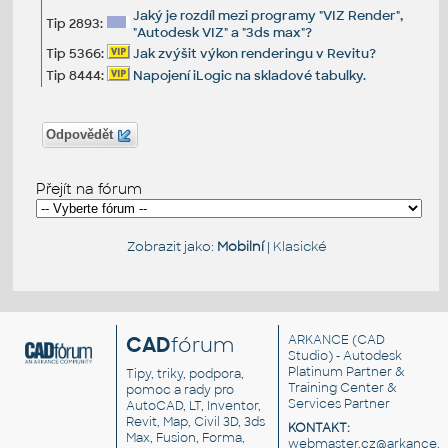
Jaký je rozdíl mezi programy "VIZ Render",
Tip 2893:
"Autodesk VIZ" a "3ds max"?
Tip 5366:
Jak zvýšit výkon renderingu v Revitu?
Tip 8444:
Napojení iLogic na skladové tabulky.
Odpovědět
Přejít na fórum
Zobrazit jako:
Mobilní
|
Klasické
CAD
fórum
ARKANCE
(CAD
Studio) - Autodesk
Platinum Partner &
Tipy, triky, podpora,
Training Center &
pomoc a rady pro
Services Partner
AutoCAD, LT, Inventor,
Revit, Map, Civil 3D, 3ds
KONTAKT:
Max, Fusion, Forma,
webmaster.cz@arkance.w