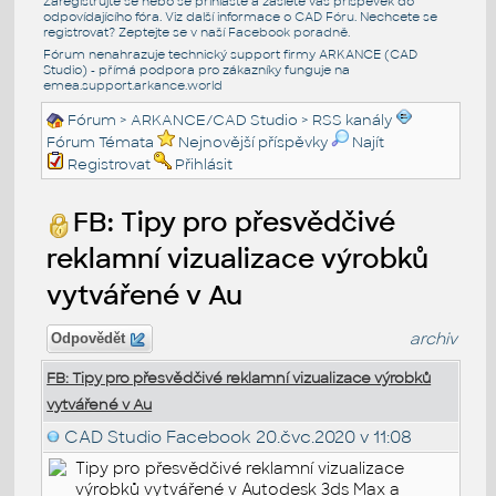
Zaregistrujte se nebo se přihlašte a zašlete váš příspěvek do
odpovídajícího fóra. Viz další informace o
CAD Fóru
. Nechcete se
registrovat? Zeptejte se v naší
Facebook poradně
.
Fórum nenahrazuje technický support firmy ARKANCE (CAD
Studio) - přímá podpora pro zákazníky funguje na
emea.support.arkance.world
Fórum
>
ARKANCE/CAD Studio
>
RSS kanály
Fórum Témata
Nejnovější příspěvky
Najít
Registrovat
Přihlásit
FB: Tipy pro přesvědčivé
reklamní vizualizace výrobků
vytvářené v Au
archiv
Odpovědět
FB: Tipy pro přesvědčivé reklamní vizualizace výrobků
vytvářené v Au
CAD Studio Facebook
20.čvc.2020 v 11:08
Tipy pro přesvědčivé reklamní vizualizace
výrobků vytvářené v Autodesk 3ds Max a