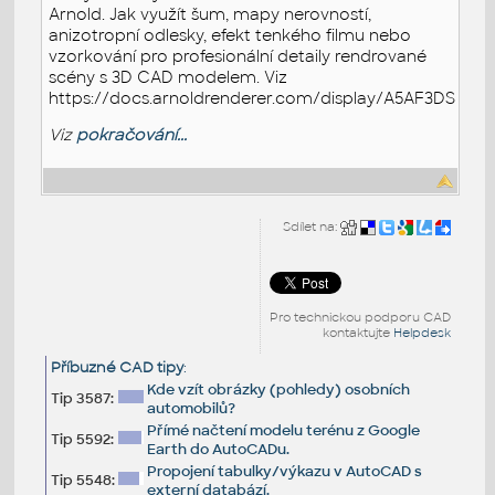
Arnold. Jak využít šum, mapy nerovností,
anizotropní odlesky, efekt tenkého filmu nebo
vzorkování pro profesionální detaily rendrované
scény s 3D CAD modelem. Viz
https://docs.arnoldrenderer.com/display/A5AF3DSUG/
Viz
pokračování...
Sdílet na:
Pro technickou podporu CAD
kontaktujte
Helpdesk
Příbuzné CAD tipy
:
Kde vzít obrázky (pohledy) osobních
Tip 3587:
automobilů?
Přímé načtení modelu terénu z Google
Tip 5592:
Earth do AutoCADu.
Propojení tabulky/výkazu v AutoCAD s
Tip 5548:
externí databází.