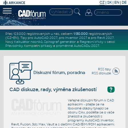
CZ
|
SK
|
EN
|
DE
Přes 123.000 registrovaných u nás, celkem
1.130.000
registrovaných
(CZ+EN)
. Tipy pro
AutoCAD 2027
, pro
Inventor 2027
a pro
Revit 2027
.
Nový
Kalkulátor nosníků
,
Spirograf generátor
a
Regresní křivky
v sekci
Převodníky
.
Kompletní
příkazy
a
proměnné AutoCADu 2027
.
RSS tipy
Diskuzní fórum, poradna
RSS diskuze
?
CAD diskuze, rady, výměna zkušeností
Veřejné diskuzní fórum k CAD
aplikacím - ptejte se na
libovolné otázky týkající se
oboru CAx, podělte se o vaše
znalosti a zkušenosti s
programy AutoCAD, Inventor,
Revit, Fusion, 3ds Max, Vault a s dalšími CAD/BIM/PDM aplikacemi.