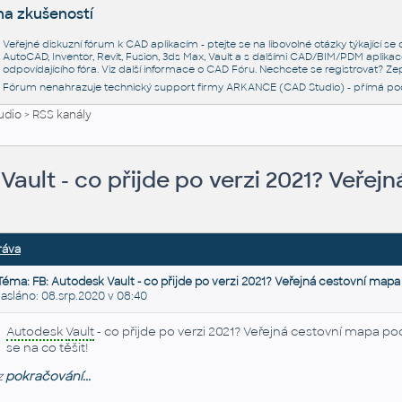
na zkušeností
Veřejné diskuzní fórum k CAD aplikacím - ptejte se na libovolné otázky týkající s
AutoCAD, Inventor, Revit, Fusion, 3ds Max, Vault a s dalšími CAD/BIM/PDM aplikac
odpovídajícího fóra. Viz další informace o
CAD Fóru
. Nechcete se registrovat? Zep
Fórum nenahrazuje technický support firmy ARKANCE (CAD Studio) - přímá po
udio
>
RSS kanály
Vault - co přijde po verzi 2021? Veřej
ráva
Téma: FB: Autodesk Vault - co přijde po verzi 2021? Veřejná cestovní mapa
sláno: 08.srp.2020 v 08:40
Autodesk
Vault
- co přijde po verzi 2021? Veřejná cestovní mapa 
se na co těšit!
z
pokračování...