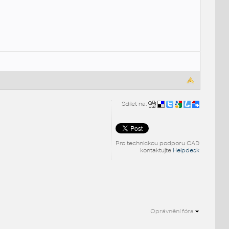
Sdílet na:
Pro technickou podporu CAD
kontaktujte
Helpdesk
Oprávnění fóra