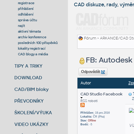
registrace
CAD diskuze, rady, výmě
přihlášení
odhlášení
správa účtu
najít
aktivní témata
archiv konference
Fórum
>
ARKANCE/CAD St
posledních 100 příspěvků
lokality registrací
CAD blogy a média
FB: Autodesk 
TIPY A TRIKY
Odpovědět
DOWNLOAD
Autor
Zp
CAD/BIM bloky
CAD Studio Facebook
Za
PŘEVODNÍKY
RSS roboti
ŠKOLENÍ/VÝUKA
Přihlášen:
19.pro.2016
Lokalita:
ČR (Pha)
Stav:
Offline
VIDEO UKÁZKY
Vi
Bodů:
-5