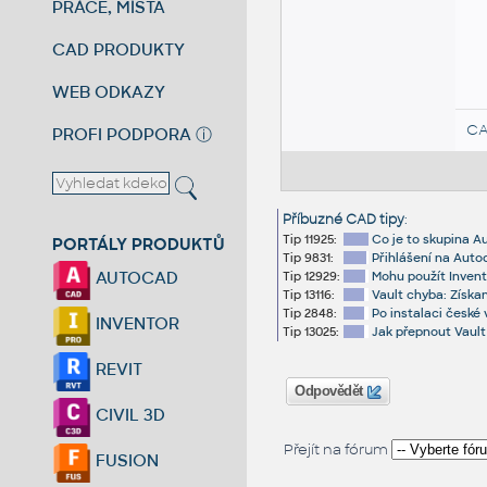
PRÁCE, MÍSTA
CAD PRODUKTY
WEB ODKAZY
CA
PROFI PODPORA
ⓘ
Příbuzné CAD tipy
:
Tip 11925:
Co je to skupina 
PORTÁLY PRODUKTŮ
Tip 9831:
Přihlášení na Autod
AUTOCAD
Tip 12929:
Mohu použít Invent
Tip 13116:
Vault chyba: Získa
Tip 2848:
Po instalaci české
INVENTOR
Tip 13025:
Jak přepnout Vaul
REVIT
Odpovědět
CIVIL 3D
Přejít na fórum
FUSION