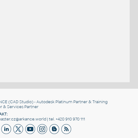
NCE
(CAD Studio) - Autodesk Platinum Partner & Training
r & Services Partner
AKT:
ster.cz@arkance.world | tel. +420 910 970 111