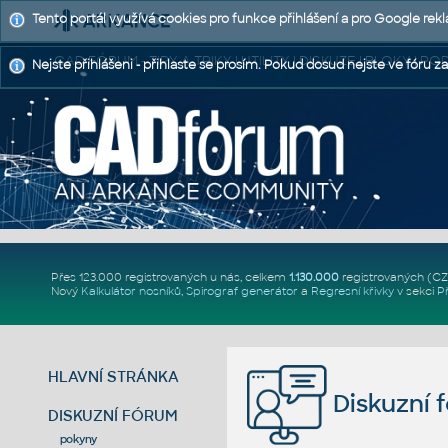
Tento portál využívá cookies pro funkce přihlášení a pro Google rek
CAD FÓRUM - TIPY A TRIKY | UTILITY | DISKUZE | BLOKY |
Nejste přihlášeni - přihlaste se prosím. Pokud dosud nejste ve fóru za
Přes 123.000 registrovaných u nás, celkem
1.130.000
registrovaných (C
Nový
Kalkulátor nosníků
,
Spirograf generátor
a
Regresní křivky
v sekci
P
HLAVNÍ STRÁNKA
Diskuzní 
DISKUZNÍ FÓRUM
pokyny