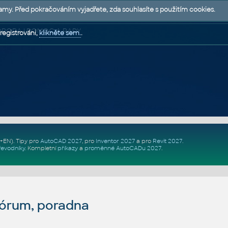
lamy. Před pokračováním vyjadřete, zda souhlasíte s použitím cookies.
 PODPORA | POMOC A RADY
registrováni,
klikněte sem.
.
Z+EN)
. Tipy pro
AutoCAD 2027
, pro
Inventor 2027
a pro
Revit 2027
.
řevodníky
.
Kompletní
příkazy
a
proměnné AutoCADu 2027
.
fórum, poradna