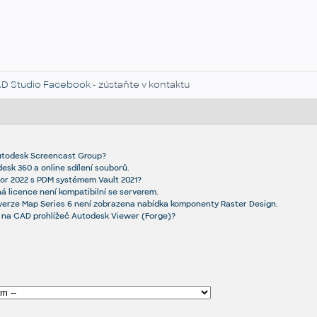
D Studio Facebook
- zústaňte v kontaktu
Autodesk Screencast Group?
esk 360 a online sdílení souborů.
or 2022 s PDM systémem Vault 2021?
ná licence není kompatibilní se serverem.
 verze Map Series 6 není zobrazena nabídka komponenty Raster Design.
t na CAD prohlížeč Autodesk Viewer (Forge)?