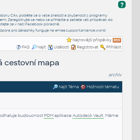
?
e oboru CAx, podělte se o vaše znalosti a zkušenosti s programy
emi. Zaregistrujte se nebo se přihlašte a zašlete váš příspěvek do
tejte se v naší
Facebook poradně
.
dpora pro zákazníky funguje na
emea.support.arkance.world
Nejnovější příspěvky
FAQ
Najít
Události
Registrovat
Přihlásit
ná cestovní mapa
archiv
Najít Téma
Možnosti tématu
poodhaluje budoucnost
PDM
aplikace
Autodesk
Vault
. Máme