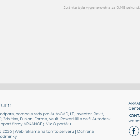
Stránka byla vygenerována za 0,148 sekund.
rum
ARKA
Cente
, podpora, pomoc a rady pro AutoCAD, LT, Inventor, Revit,
KONT
3D, 3ds Max, Fusion, Forma, Vault, PowerMill a další Autodesk
webma
support firmy ARKANCE). Viz
O portálu
.
© 2026 |
Web reklama
na tomto serveru |
Ochrana
podmínky