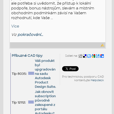
ale potřeba si uvědomit, že přístup k lokální
podpoře, bonus nástrojům, slevám a místním
obchodním podmínkám závisí na Vašem
rozhodnutí, kde Vaše ...
Více
Viz
pokračování...
Příbuzné CAD tipy
:
Sdílet na:
Váš produkt
byl
upgradován
Tip 8035:
na sadu
Pro technickou podporu CAD
Autodesk
kontaktujte
Helpdesk
Product
Design Suite.
Jak obnovit
subscription
původně
Tip 12112:
zakoupené z
portálu
Autodesku?