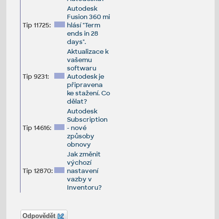
Autodesk
Fusion 360 mi
Tip 11725:
hlásí "Term
ends in 28
days".
Aktualizace k
vašemu
softwaru
Tip 9231:
Autodesk je
připravena
ke stažení. Co
dělat?
Autodesk
Subscription
Tip 14616:
- nové
způsoby
obnovy
Jak změnit
výchozí
Tip 12870:
nastavení
vazby v
Inventoru?
Odpovědět