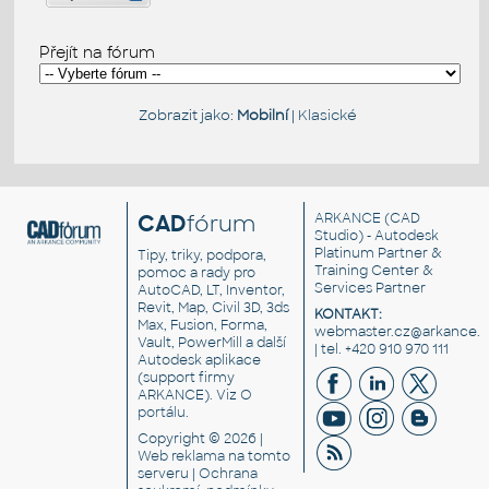
Přejít na fórum
Zobrazit jako:
Mobilní
|
Klasické
CAD
fórum
ARKANCE
(CAD
Studio) - Autodesk
Platinum Partner &
Tipy, triky, podpora,
Training Center &
pomoc a rady pro
Services Partner
AutoCAD, LT, Inventor,
Revit, Map, Civil 3D, 3ds
KONTAKT:
Max, Fusion, Forma,
webmaster.cz@arkance.w
Vault, PowerMill a další
| tel. +420 910 970 111
Autodesk aplikace
(support firmy
ARKANCE). Viz
O
portálu
.
Copyright © 2026 |
Web reklama
na tomto
serveru |
Ochrana