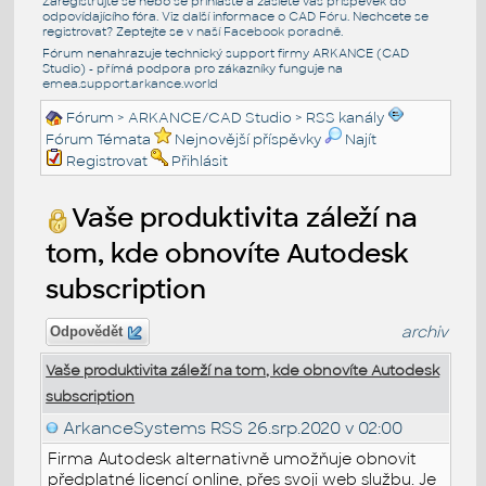
Zaregistrujte se nebo se přihlašte a zašlete váš příspěvek do
odpovídajícího fóra. Viz další informace o
CAD Fóru
. Nechcete se
registrovat? Zeptejte se v naší
Facebook poradně
.
Fórum nenahrazuje technický support firmy ARKANCE (CAD
Studio) - přímá podpora pro zákazníky funguje na
emea.support.arkance.world
Fórum
>
ARKANCE/CAD Studio
>
RSS kanály
Fórum Témata
Nejnovější příspěvky
Najít
Registrovat
Přihlásit
Vaše produktivita záleží na
tom, kde obnovíte Autodesk
subscription
archiv
Odpovědět
Vaše produktivita záleží na tom, kde obnovíte Autodesk
subscription
ArkanceSystems RSS
26.srp.2020 v 02:00
Firma Autodesk alternativně umožňuje obnovit
předplatné licencí online, přes svoji web službu. Je