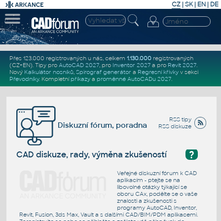
CZ
|
SK
|
EN
|
DE
Přes 123.000 registrovaných u nás, celkem
1.130.000
registrovaných
(CZ+EN)
. Tipy pro
AutoCAD 2027
, pro
Inventor 2027
a pro
Revit 2027
.
Nový
Kalkulátor nosníků
,
Spirograf generátor
a
Regresní křivky
v sekci
Převodníky
.
Kompletní
příkazy
a
proměnné AutoCADu 2027
.
RSS tipy
Diskuzní fórum, poradna
RSS diskuze
?
CAD diskuze, rady, výměna zkušeností
Veřejné diskuzní fórum k CAD
aplikacím - ptejte se na
libovolné otázky týkající se
oboru CAx, podělte se o vaše
znalosti a zkušenosti s
programy AutoCAD, Inventor,
Revit, Fusion, 3ds Max, Vault a s dalšími CAD/BIM/PDM aplikacemi.