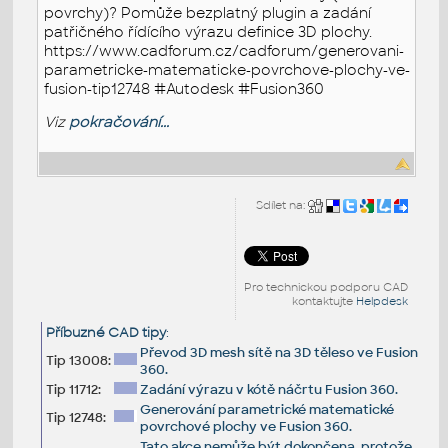
povrchy)? Pomůže bezplatný plugin a zadání
patřičného řídícího výrazu definice 3D plochy.
https://www.cadforum.cz/cadforum/generovani-
parametricke-matematicke-povrchove-plochy-ve-
fusion-tip12748 #Autodesk #Fusion360
Viz
pokračování...
Sdílet na:
Pro technickou podporu CAD
kontaktujte
Helpdesk
Příbuzné CAD tipy
:
Převod 3D mesh sítě na 3D těleso ve Fusion
Tip 13008:
360.
Tip 11712:
Zadání výrazu v kótě náčrtu Fusion 360.
Generování parametrické matematické
Tip 12748:
povrchové plochy ve Fusion 360.
Tato akce nemůže být dokončena, protože