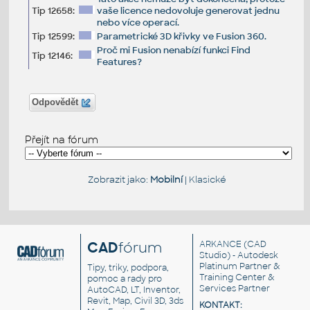
Tip 12658:
vaše licence nedovoluje generovat jednu
nebo více operací.
Tip 12599:
Parametrické 3D křivky ve Fusion 360.
Proč mi Fusion nenabízí funkci Find
Tip 12146:
Features?
Odpovědět
Přejít na fórum
Zobrazit jako:
Mobilní
|
Klasické
CAD
fórum
ARKANCE
(CAD
Studio) - Autodesk
Platinum Partner &
Tipy, triky, podpora,
Training Center &
pomoc a rady pro
Services Partner
AutoCAD, LT, Inventor,
Revit, Map, Civil 3D, 3ds
KONTAKT: