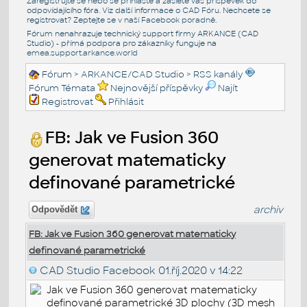
Zaregistrujte se nebo se přihlašte a zašlete váš příspěvek do
odpovídajícího fóra. Viz další informace o
CAD Fóru
. Nechcete se
registrovat? Zeptejte se v naší
Facebook poradně
.
Fórum nenahrazuje technický support firmy ARKANCE (CAD
Studio) - přímá podpora pro zákazníky funguje na
emea.support.arkance.world
Fórum
>
ARKANCE/CAD Studio
>
RSS kanály
Fórum Témata
Nejnovější příspěvky
Najít
Registrovat
Přihlásit
FB: Jak ve Fusion 360
generovat matematicky
definované parametrické
archiv
Odpovědět
FB: Jak ve Fusion 360 generovat matematicky
definované parametrické
CAD Studio Facebook
01.říj.2020 v 14:22
Jak ve Fusion 360 generovat matematicky
definované parametrické 3D plochy (3D mesh