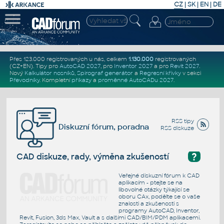
CZ
|
SK
|
EN
|
DE
Přes 123.000 registrovaných u nás, celkem
1.130.000
registrovaných
(CZ+EN)
. Tipy pro
AutoCAD 2027
, pro
Inventor 2027
a pro
Revit 2027
.
Nový
Kalkulátor nosníků
,
Spirograf generátor
a
Regresní křivky
v sekci
Převodníky
.
Kompletní
příkazy
a
proměnné AutoCADu 2027
.
RSS tipy
Diskuzní fórum, poradna
RSS diskuze
?
CAD diskuze, rady, výměna zkušeností
Veřejné diskuzní fórum k CAD
aplikacím - ptejte se na
libovolné otázky týkající se
oboru CAx, podělte se o vaše
znalosti a zkušenosti s
programy AutoCAD, Inventor,
Revit, Fusion, 3ds Max, Vault a s dalšími CAD/BIM/PDM aplikacemi.