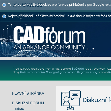
Tento portál využívá cookies pro funkce přihlášení a pro Google rek
CAD FÓRUM - TIPY A TRIKY | UTILITY | DISKUZE | BLOKY |
Nejste přihlášeni - přihlaste se prosím. Pokud dosud nejste ve fóru za
Přes 123.000 registrovaných u nás, celkem
1.130.000
registrovaných (C
Nový
Kalkulátor nosníků
,
Spirograf generátor
a
Regresní křivky
v sekci
P
HLAVNÍ STRÁNKA
Diskuzní 
DISKUZNÍ FÓRUM
pokyny