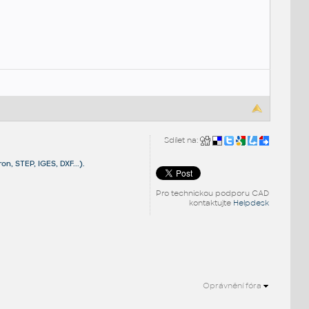
Sdílet na:
, STEP, IGES, DXF...).
Pro technickou podporu CAD
kontaktujte
Helpdesk
Oprávnění fóra