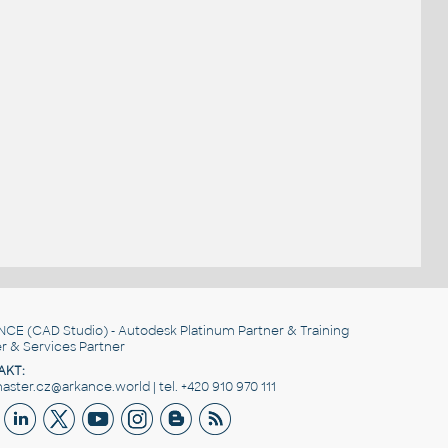
NCE
(CAD Studio) - Autodesk Platinum Partner & Training
r & Services Partner
AKT:
ster.cz@arkance.world | tel. +420 910 970 111