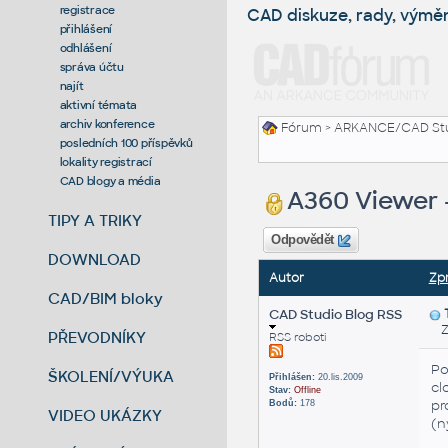
registrace
CAD diskuze, rady, výmě
přihlášení
odhlášení
správa účtu
najít
aktivní témata
archiv konference
Fórum
>
ARKANCE/CAD St
posledních 100 příspěvků
lokality registrací
CAD blogy a média
A360 Viewer -
TIPY A TRIKY
Odpovědět
DOWNLOAD
Autor
Zp
CAD/BIM bloky
CAD Studio Blog RSS
Zas
PŘEVODNÍKY
RSS roboti
Po
ŠKOLENÍ/VÝUKA
Přihlášen:
20.lis.2009
cl
Stav:
Offline
pr
Bodů:
178
VIDEO UKÁZKY
(n