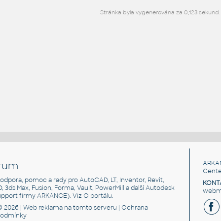
Stránka byla vygenerována za 0,123 sekund.
rum
ARKA
Cente
, podpora, pomoc a rady pro AutoCAD, LT, Inventor, Revit,
KONT
3D, 3ds Max, Fusion, Forma, Vault, PowerMill a další Autodesk
webma
support firmy ARKANCE). Viz
O portálu
.
© 2026 |
Web reklama
na tomto serveru |
Ochrana
podmínky