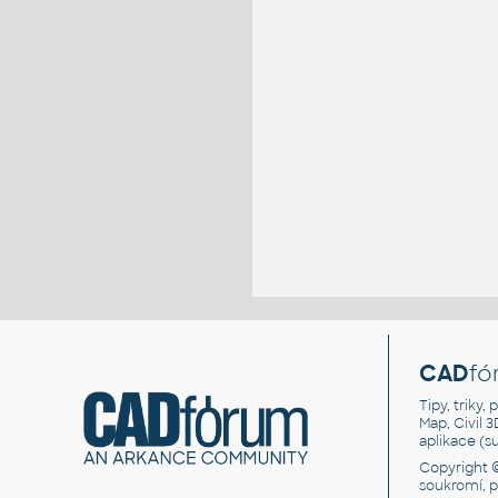
CAD
fó
Tipy, triky
Map, Civil 
aplikace (
Copyright 
soukromí, 