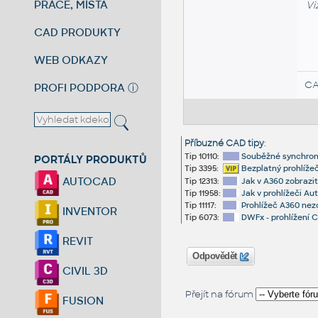
PRÁCE, MÍSTA
Vi
CAD PRODUKTY
WEB ODKAZY
CA
PROFI PODPORA
ⓘ
Příbuzné CAD tipy
:
Tip 10110:
Souběžné synchronn
PORTÁLY PRODUKTŮ
Tip 3395:
Bezplatný prohlížeč
AUTOCAD
Tip 12313:
Jak v A360 zobrazi
Tip 11958:
Jak v prohlížeči A
Tip 11117:
Prohlížeč A360 nez
INVENTOR
Tip 6073:
DWFx - prohlížení C
REVIT
Odpovědět
CIVIL 3D
Přejít na fórum
FUSION