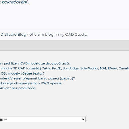
z
pokračování...
D Studio Blog
- oficiální blog firmy CAD Studio
í prohlížení CAD modelu ze dvou počítačů.
 mnoha 3D CAD formátů (Catia, Pro/E, SolidEdge, SolidWorks, NX4, IDeas, Cimatron
t OBJ modely včetně textur?
utodesk Viewer přepnout barvu pozadí (papíru)?
obrazuje okrasné písmo v DWG výkresu.
AD dat bez prohlížeče.