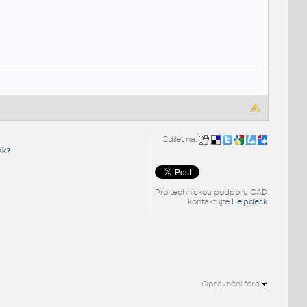
Sdílet na:
sk?
Pro technickou podporu CAD
kontaktujte
Helpdesk
Oprávnění fóra