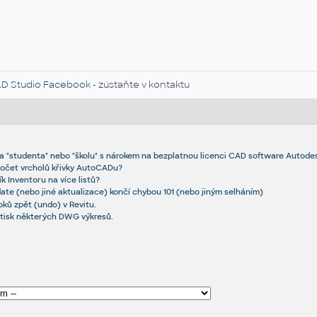
D Studio Facebook
- zústaňte v kontaktu
a "studenta" nebo "školu" s nárokem na bezplatnou licenci CAD software Autode
počet vrcholů křivky AutoCADu?
ík Inventoru na více listů?
ate (nebo jiné aktualizace) končí chybou 101 (nebo jiným selháním)
oků zpět (undo) v Revitu.
 tisk některých DWG výkresů.