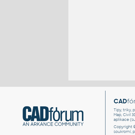
CAD
fó
Tipy, triky
Map, Civil 
aplikace (
Copyright 
soukromí, 