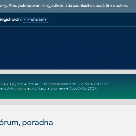
lamy. Před pokračováním vyjadřete, zda souhlasíte s použitím cookies.
 PODPORA | POMOC A RADY
registrováni,
klikněte sem.
.
Z+EN)
. Tipy pro
AutoCAD 2027
, pro
Inventor 2027
a pro
Revit 2027
.
řevodníky
.
Kompletní
příkazy
a
proměnné AutoCADu 2027
.
fórum, poradna