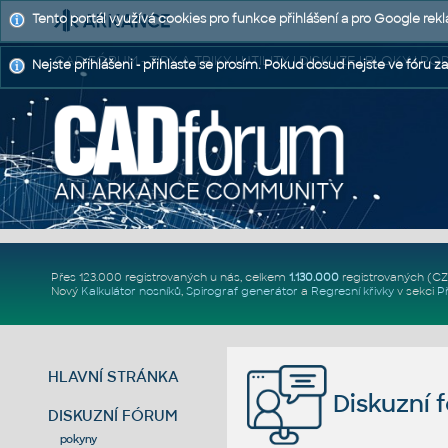
Tento portál využívá cookies pro funkce přihlášení a pro Google rek
CAD FÓRUM - TIPY A TRIKY | UTILITY | DISKUZE | BLOKY |
Nejste přihlášeni - přihlaste se prosím. Pokud dosud nejste ve fóru za
Přes 123.000 registrovaných u nás, celkem
1.130.000
registrovaných (C
Nový
Kalkulátor nosníků
,
Spirograf generátor
a
Regresní křivky
v sekci
P
HLAVNÍ STRÁNKA
Diskuzní 
DISKUZNÍ FÓRUM
pokyny