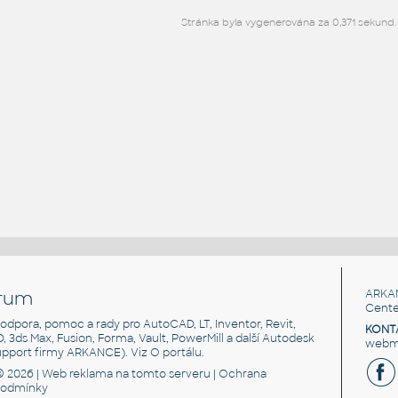
Stránka byla vygenerována za 0,371 sekund.
rum
ARKA
Cente
, podpora, pomoc a rady pro AutoCAD, LT, Inventor, Revit,
KONT
3D, 3ds Max, Fusion, Forma, Vault, PowerMill a další Autodesk
webma
support firmy ARKANCE). Viz
O portálu
.
© 2026 |
Web reklama
na tomto serveru |
Ochrana
podmínky