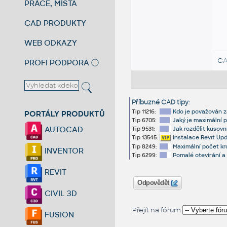
PRÁCE, MÍSTA
CAD PRODUKTY
WEB ODKAZY
CA
PROFI PODPORA
ⓘ
Příbuzné CAD tipy
:
Tip 11216:
Kdo je považován z
PORTÁLY PRODUKTŮ
Tip 6705:
Jaký je maximální 
AUTOCAD
Tip 9531:
Jak rozdělit kusovn
Tip 13545:
Instalace Revit Upd
Tip 8249:
Maximální počet kr
INVENTOR
Tip 6299:
Pomalé otevírání a
REVIT
Odpovědět
CIVIL 3D
Přejít na fórum
FUSION