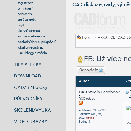
registrace
CAD diskuze, rady, výmě
přihlášení
odhlášení
správa účtu
najít
aktivní témata
archiv konference
Fórum
>
ARKANCE/CAD St
posledních 100 příspěvků
lokality registrací
CAD blogy a média
FB: Už více n
TIPY A TRIKY
Odpovědět
DOWNLOAD
Autor
Zp
CAD/BIM bloky
CAD Studio Facebook
Zas
PŘEVODNÍKY
RSS roboti
ŠKOLENÍ/VÝUKA
Přihlášen:
19.pro.2016
Lokalita:
ČR (Pha)
Stav:
Offline
VIDEO UKÁZKY
Vi
Bodů:
-5