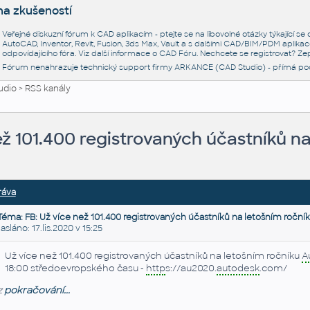
na zkušeností
Veřejné diskuzní fórum k CAD aplikacím - ptejte se na libovolné otázky týkající s
AutoCAD, Inventor, Revit, Fusion, 3ds Max, Vault a s dalšími CAD/BIM/PDM aplikac
odpovídajícího fóra. Viz další informace o
CAD Fóru
. Nechcete se registrovat? Zep
Fórum nenahrazuje technický support firmy ARKANCE (CAD Studio) - přímá po
udio
>
RSS kanály
ež 101.400 registrovaných účastníků n
ráva
Téma: FB: Už více než 101.400 registrovaných účastníků na letošním roční
láno: 17.lis.2020 v 15:25
Už více než 101.400 registrovaných účastníků na letošním ročníku
A
18:00 středoevropského času -
http
s://au2020.
autodesk
.com/
z
pokračování...