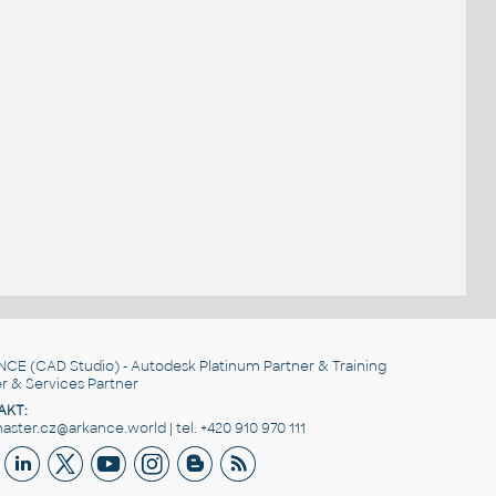
NCE
(CAD Studio) - Autodesk Platinum Partner & Training
r & Services Partner
AKT:
ster.cz@arkance.world | tel. +420 910 970 111