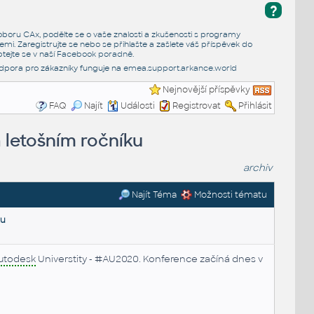
?
e oboru CAx, podělte se o vaše znalosti a zkušenosti s programy
emi. Zaregistrujte se nebo se přihlašte a zašlete váš příspěvek do
tejte se v naší
Facebook poradně
.
dpora pro zákazníky funguje na
emea.support.arkance.world
Nejnovější příspěvky
FAQ
Najít
Události
Registrovat
Přihlásit
a letošním ročníku
archiv
Najít Téma
Možnosti tématu
ku
utodesk
Universtity - #AU2020. Konference začíná dnes v