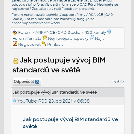
Zaregistrujte se nebo se přihlašte a zašlete váš příspěvek do
odpovídajícího fóra. Viz další informace o
CAD Fóru
. Nechcete se
registrovat? Zeptejte se v naší
Facebook poradně
.
Fórum nenahrazuje technický support firmy ARKANCE (CAD
Studio) - přímá podpora pro zákazníky funguje na
emea.support.arkance.world
Fórum
>
ARKANCE/CAD Studio
>
RSS kanály
Fórum Témata
Nejnovější příspěvky
Najít
Registrovat
Přihlásit
Jak postupuje vývoj BIM
standardů ve světě
archiv
Odpovědět
Jak postupuje vývoj BIM standardů ve světě
YouTube RSS
23.led.2021 v 06:38
Jak postupuje vývoj BIM standardů ve
světě