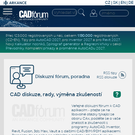
CZ
|
SK
|
EN
|
DE
Přes 123.000 registrovaných u nás, celkem
1.130.000
registrovaných
(CZ+EN)
. Tipy pro
AutoCAD 2027
, pro
Inventor 2027
a pro
Revit 2027
.
Nový
Kalkulátor nosníků
,
Spirograf generátor
a
Regresní křivky
v sekci
Převodníky
.
Kompletní
příkazy
a
proměnné AutoCADu 2027
.
RSS tipy
Diskuzní fórum, poradna
RSS diskuze
?
CAD diskuze, rady, výměna zkušeností
Veřejné diskuzní fórum k CAD
aplikacím - ptejte se na
libovolné otázky týkající se
oboru CAx, podělte se o vaše
znalosti a zkušenosti s
programy AutoCAD, Inventor,
Revit, Fusion, 3ds Max, Vault a s dalšími CAD/BIM/PDM aplikacemi.