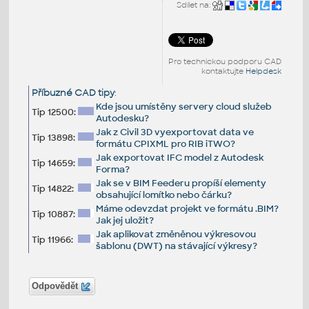
Sdílet na:
Pro technickou podporu CAD
kontaktujte
Helpdesk
Příbuzné CAD tipy
:
Kde jsou umístěny servery cloud služeb
Tip 12500:
Autodesku?
Jak z Civil 3D vyexportovat data ve
Tip 13898:
formátu CPIXML pro RIB iTWO?
Jak exportovat IFC model z Autodesk
Tip 14659:
Forma?
Jak se v BIM Feederu propíší elementy
Tip 14822:
obsahující lomítko nebo čárku?
Máme odevzdat projekt ve formátu .BIM?
Tip 10887:
Jak jej uložit?
Jak aplikovat změněnou výkresovou
Tip 11966:
šablonu (DWT) na stávající výkresy?
Odpovědět