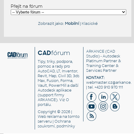
Přejít na fórum
Zobrazit jako:
Mobilní
|
Klasické
CAD
fórum
ARKANCE
(CAD
Studio) - Autodesk
Platinum Partner &
Tipy, triky, podpora,
Training Center &
pomoc a rady pro
Services Partner
AutoCAD, LT, Inventor,
Revit, Map, Civil 3D, 3ds
KONTAKT:
Max, Fusion, Forma,
webmaster.cz@arkance.w
Vault, PowerMill a další
| tel. +420 910 970 111
Autodesk aplikace
(support firmy
ARKANCE). Viz
O
portálu
.
Copyright © 2026 |
Web reklama
na tomto
serveru |
Ochrana
soukromí, podmínky