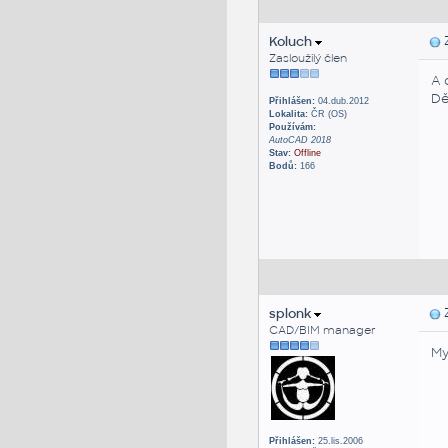
Koluch
Z
Zasloužilý člen
A 
Děk
Přihlášen:
04.dub.2012
Lokalita:
ČR (OS)
Používám:
AutoCAD 2018
Stav:
Offline
Bodů:
166
splonk
Z
CAD/BIM manager
My
Přihlášen:
25.lis.2006