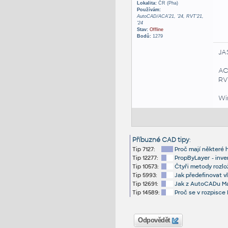
Lokalita:
ČR (Pha)
Používám:
AutoCAD/ACA'21, '24, RVT'21,
'24
Stav:
Offline
Bodů:
1279
JA
AC
RVT
Win
Příbuzné CAD tipy
:
Tip 7127:
Proč mají některé 
Tip 12277:
PropByLayer - inve
Tip 10573:
Čtyři metody rozlo
Tip 5993:
Jak předefinovat v
Tip 12691:
Jak z AutoCADu Map
Tip 14589:
Proč se v rozpisce
Odpovědět