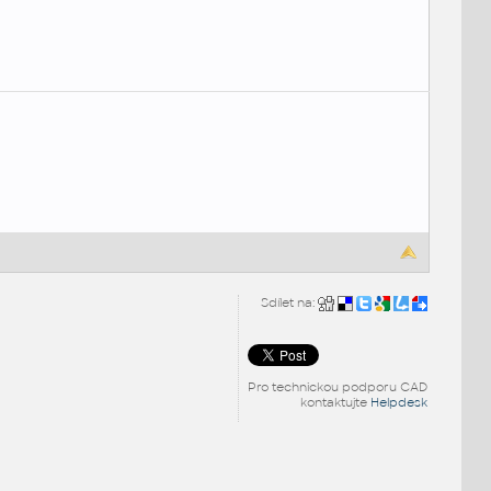
Sdílet na:
Pro technickou podporu CAD
kontaktujte
Helpdesk