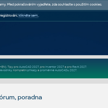
lamy. Před pokračováním vyjadřete, zda souhlasíte s použitím cookies.
 PODPORA | POMOC A RADY
registrováni,
klikněte sem.
.
Z+EN)
. Tipy pro
AutoCAD 2027
, pro
Inventor 2027
a pro
Revit 2027
.
řevodníky
.
Kompletní
příkazy
a
proměnné AutoCADu 2027
.
fórum, poradna