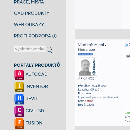
PRÁCE, MÍSTA
CAD PRODUKTY
WEB ODKAZY
PROFI PODPORA
ⓘ
Vladimír Michl
Z
Moderátor
Ta
PORTÁLY PRODUKTŮ
AUTOCAD
ARKANCE
INVENTOR
Přihlášen:
09.zář.2004
Lokalita:
ČR (JČ)
Používám:
Implementujeme řešení Autodesk
REVIT
Stav:
Offline
Bodů:
22208
CIVIL 3D
Vla
AR
(po
FUSION