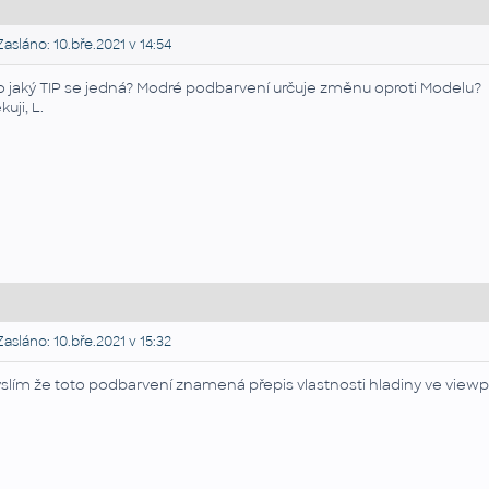
asláno: 10.bře.2021 v 14:54
o jaký TIP se jedná? Modré podbarvení určuje změnu oproti Modelu?
uji, L.
asláno: 10.bře.2021 v 15:32
slím že toto podbarvení znamená přepis vlastnosti hladiny ve viewpo