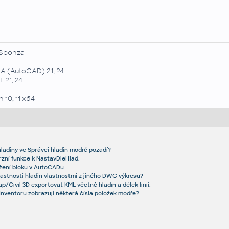
Sponza
A (AutoCAD) 21, 24
 21, 24
 10, 11 x64
hladiny ve Správci hladin modré pozadí?
rzní funkce k NastavDleHlad.
žení bloku v AutoCADu.
lastnosti hladin vlastnostmi z jiného DWG výkresu?
/Civil 3D exportovat KML včetně hladin a délek linií.
 Inventoru zobrazují některá čísla položek modře?