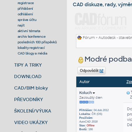
registrace
CAD diskuze, rady, výmě
přihlášení
odhlášení
správa účtu
najít
aktivní témata
archiv konference
Fórum
>
Autodesk - stavebni
posledních 100 příspěvků
lokality registrací
CAD blogy a média
Modré podbarv
TIPY A TRIKY
Odpovědět
DOWNLOAD
Autor
Zp
CAD/BIM bloky
Koluch
Zas
Zasloužilý člen
PŘEVODNÍKY
Do
ŠKOLENÍ/VÝUKA
Přihlášen:
04.dub.2012
pr
Lokalita:
ČR (OS)
Používám:
vi
VIDEO UKÁZKY
AutoCAD 2018
Dě
Stav:
Offline
Bodů:
166