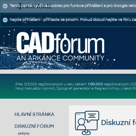
Tento portál využívá cookies pro funkce přihlášení a pro Google rek
CAD FÓRUM - TIPY A TRIKY | UTILITY | DISKUZE | BLOKY |
Nejste přihlášeni - přihlaste se prosím. Pokud dosud nejste ve fóru za
Přes 123.000 registrovaných u nás, celkem
1.130.000
registrovaných (C
Nový
Kalkulátor nosníků
,
Spirograf generátor
a
Regresní křivky
v sekci
P
HLAVNÍ STRÁNKA
Diskuzní 
DISKUZNÍ FÓRUM
pokyny