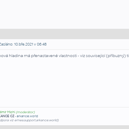
asláno: 10.bře.2021 v 06:48
ková hladina má přenastavené vlastnosti - viz související (příbuzný) 
dimír Michl
(moderátor)
KANCE CZ
-
arkance.world
dpora viz emea.support.arkance.world)