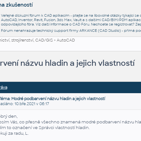
na zkušeností
Veřejné diskuzní fórum k CAD aplikacím - ptejte se na libovolné otázky týkající s
AutoCAD, Inventor, Revit, Fusion, 3ds Max, Vault a s dalšími CAD/BIM/PDM aplikac
odpovídajícího fóra. Viz další informace o
CAD Fóru
. Nechcete se registrovat? Zep
Fórum nenahrazuje technický support firmy ARKANCE (CAD Studio) - přímá po
ctví, strojírenství, CAD/GIS
>
AutoCAD
ení názvu hladin a jejich vlastností
ráva
Téma: Modré podbarvení názvu hladin a jejich vlastností
láno: 10.bře.2021 v 06:17
brý den,
osím Vás, co přesně všechno znamená modré podbarvení názvu hladin 
dím to označení ve Správci vlastností hladin.
kuji za radu, L.