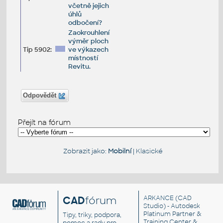
včetně jejich
úhlů
odbočení?
Zaokrouhlení
výměr ploch
Tip 5902:
ve výkazech
místností
Revitu.
Odpovědět
Přejít na fórum
Zobrazit jako:
Mobilní
|
Klasické
CAD
fórum
ARKANCE
(CAD
Studio) - Autodesk
Platinum Partner &
Tipy, triky, podpora,
Training Center &
pomoc a rady pro