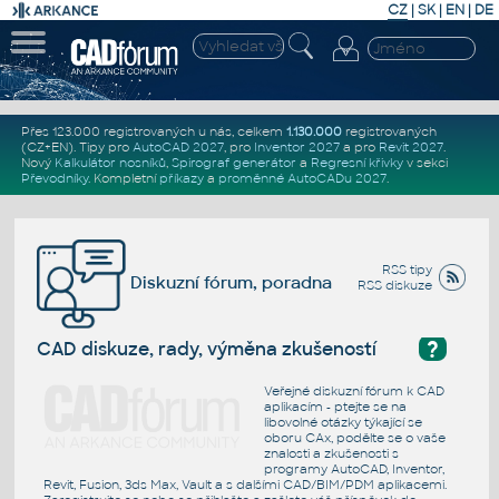
CZ
|
SK
|
EN
|
DE
Přes 123.000 registrovaných u nás, celkem
1.130.000
registrovaných
(CZ+EN)
. Tipy pro
AutoCAD 2027
, pro
Inventor 2027
a pro
Revit 2027
.
Nový
Kalkulátor nosníků
,
Spirograf generátor
a
Regresní křivky
v sekci
Převodníky
.
Kompletní
příkazy
a
proměnné AutoCADu 2027
.
RSS tipy
Diskuzní fórum, poradna
RSS diskuze
?
CAD diskuze, rady, výměna zkušeností
Veřejné diskuzní fórum k CAD
aplikacím - ptejte se na
libovolné otázky týkající se
oboru CAx, podělte se o vaše
znalosti a zkušenosti s
programy AutoCAD, Inventor,
Revit, Fusion, 3ds Max, Vault a s dalšími CAD/BIM/PDM aplikacemi.