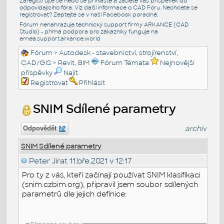
Zaregistrujte se nebo se přihlašte a zašlete váš příspěvek do
odpovídajícího fóra. Viz další informace o
CAD Fóru
. Nechcete se
registrovat? Zeptejte se v naší
Facebook poradně
.
Fórum nenahrazuje technický support firmy ARKANCE (CAD
Studio) - přímá podpora pro zákazníky funguje na
emea.support.arkance.world
Fórum
>
Autodesk - stavebnictví, strojírenství,
CAD/GIS
>
Revit, BIM
Fórum Témata
Nejnovější
příspěvky
Najít
Registrovat
Přihlásit
SNIM Sdílené parametry
archiv
Odpovědět
SNIM Sdílené parametry
Peter Jirat
11.bře.2021 v 12:17
Pro ty z vás, kteří začínají používat SNIM klasifikaci
(snim.czbim.org), připravil jsem soubor sdílených
parametrů dle jejich definice:
Připojené soubory