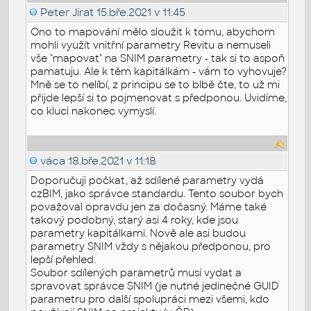
Peter Jirat
15.bře.2021 v 11:45
Ono to mapování mělo sloužit k tomu, abychom
mohli využít vnitřní parametry Revitu a nemuseli
vše "mapovat" na SNIM parametry - tak si to aspoň
pamatuju. Ale k těm kapitálkám - vám to vyhovuje?
Mně se to nelíbí, z principu se to blbě čte, to už mi
přijde lepší si to pojmenovat s předponou. Uvidíme,
co kluci nakonec vymyslí.
váca
18.bře.2021 v 11:18
Doporučuji počkat, až sdílené parametry vydá
czBIM, jako správce standardu. Tento soubor bych
považoval opravdu jen za dočasný. Máme také
takový podobný, starý asi 4 roky, kde jsou
parametry kapitálkami. Nově ale asi budou
parametry SNIM vždy s nějakou předponou, pro
lepší přehled.
Soubor sdílených parametrů musí vydat a
spravovat správce SNIM (je nutné jedinečné GUID
parametru pro další spolupráci mezi všemi, kdo