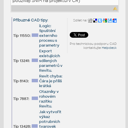
používají SNIM na projektu/v ČR)
Příbuzné CAD tipy
:
Sdílet na:
iLogic:
Spuštění
Tip 11550:
externího
procesu s
Pro technickou podporu CAD
parametry
kontaktujte
Helpdesk
Export
existujících
Tip 13241:
sdílených
parametrů v
Revitu.
Revit chyba:
Tip 8143:
Čára je příliš
krátká
Otazníky v
rohovém
Tip 7887:
razítku
Revitu.
Jak vytvořit
výkaz
potrubních
Tip 13428:
tvarovek