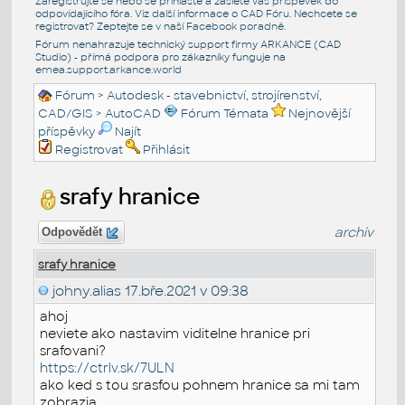
Zaregistrujte se nebo se přihlašte a zašlete váš příspěvek do
odpovídajícího fóra. Viz další informace o
CAD Fóru
. Nechcete se
registrovat? Zeptejte se v naší
Facebook poradně
.
Fórum nenahrazuje technický support firmy ARKANCE (CAD
Studio) - přímá podpora pro zákazníky funguje na
emea.support.arkance.world
Fórum
>
Autodesk - stavebnictví, strojírenství,
CAD/GIS
>
AutoCAD
Fórum Témata
Nejnovější
příspěvky
Najít
Registrovat
Přihlásit
srafy hranice
archiv
Odpovědět
srafy hranice
johny.alias
17.bře.2021 v 09:38
ahoj
neviete ako nastavim viditelne hranice pri
srafovani?
https://ctrlv.sk/7ULN
ako ked s tou srasfou pohnem hranice sa mi tam
zobrazia