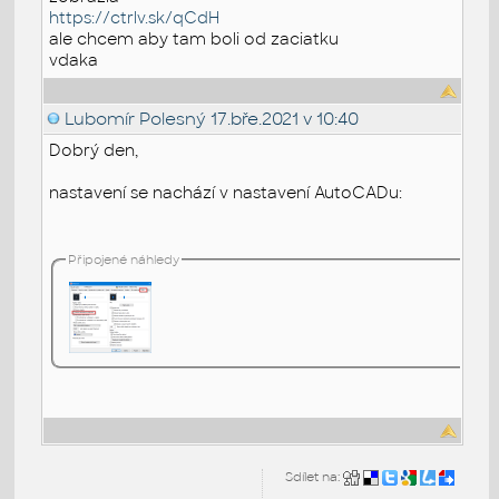
https://ctrlv.sk/qCdH
ale chcem aby tam boli od zaciatku
vdaka
Lubomír Polesný
17.bře.2021 v 10:40
Dobrý den,
nastavení se nachází v nastavení AutoCADu:
Připojené náhledy
Sdílet na: