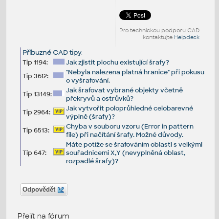
Pro technickou podporu CAD
kontaktujte
Helpdesk
Příbuzné CAD tipy
:
Tip 1194:
Jak zjistit plochu existující šrafy?
"Nebyla nalezena platná hranice" při pokusu
Tip 3612:
o vyšrafování.
Jak šrafovat vybrané objekty včetně
Tip 13149:
překryvů a ostrůvků?
Jak vytvořit poloprůhledné celobarevné
Tip 2964:
výplně (šrafy)?
Chyba v souboru vzoru (Error in pattern
Tip 6513:
file) při načítání šrafy. Možné důvody.
Máte potíže se šrafováním oblasti s velkými
Tip 647:
souřadnicemi X,Y (nevyplněná oblast,
rozpadlé šrafy)?
Odpovědět
Přejít na fórum