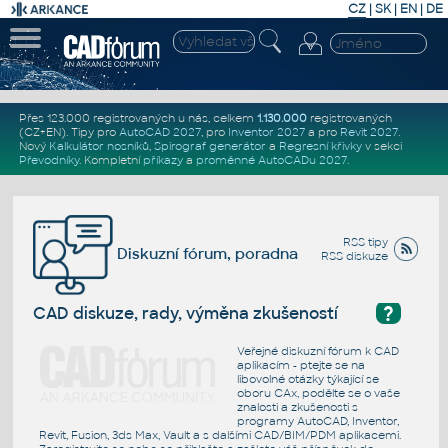
CZ
|
SK
|
EN
|
DE
Přes 123.000 registrovaných u nás, celkem
1.130.000
registrovaných
(CZ+EN)
. Tipy pro
AutoCAD 2027
, pro
Inventor 2027
a pro
Revit 2027
.
Nový
Kalkulátor nosníků
,
Spirograf generátor
a
Regresní křivky
v sekci
Převodníky
.
Kompletní
příkazy
a
proměnné AutoCADu 2027
.
RSS tipy
Diskuzní fórum, poradna
RSS diskuze
?
CAD diskuze, rady, výměna zkušeností
Veřejné diskuzní fórum k CAD
aplikacím - ptejte se na
libovolné otázky týkající se
oboru CAx, podělte se o vaše
znalosti a zkušenosti s
programy AutoCAD, Inventor,
Revit, Fusion, 3ds Max, Vault a s dalšími CAD/BIM/PDM aplikacemi.