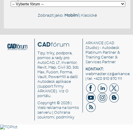
Zobrazit jako:
Mobilní
|
Klasické
CAD
fórum
ARKANCE
(CAD
Studio) - Autodesk
Platinum Partner &
Tipy, triky, podpora,
Training Center &
pomoc a rady pro
Services Partner
AutoCAD, LT, Inventor,
Revit, Map, Civil 3D, 3ds
KONTAKT:
Max, Fusion, Forma,
webmaster.cz@arkance.w
Vault, PowerMill a další
| tel. +420 910 970 111
Autodesk aplikace
(support firmy
ARKANCE). Viz
O
portálu
.
Copyright © 2026 |
Web reklama
na tomto
serveru |
Ochrana
soukromí, podmínky