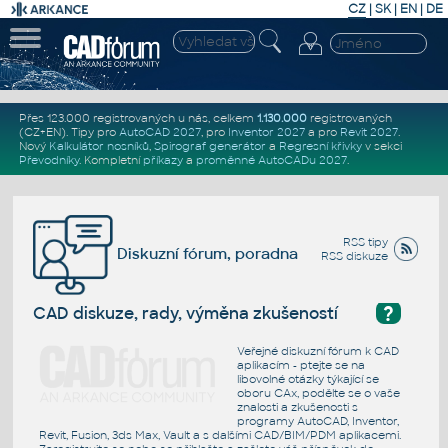
CZ
|
SK
|
EN
|
DE
Přes 123.000 registrovaných u nás, celkem
1.130.000
registrovaných
(CZ+EN)
. Tipy pro
AutoCAD 2027
, pro
Inventor 2027
a pro
Revit 2027
.
Nový
Kalkulátor nosníků
,
Spirograf generátor
a
Regresní křivky
v sekci
Převodníky
.
Kompletní
příkazy
a
proměnné AutoCADu 2027
.
RSS tipy
Diskuzní fórum, poradna
RSS diskuze
?
CAD diskuze, rady, výměna zkušeností
Veřejné diskuzní fórum k CAD
aplikacím - ptejte se na
libovolné otázky týkající se
oboru CAx, podělte se o vaše
znalosti a zkušenosti s
programy AutoCAD, Inventor,
Revit, Fusion, 3ds Max, Vault a s dalšími CAD/BIM/PDM aplikacemi.