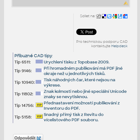
Sdílet na:
Pro technickou podporu CAD
kontaktujte
Helpdesk
Příbuzné CAD tipy
:
Tip 6511:
Urychlení tisku z Topobase 2009.
Při hromadném publikování má PDF jiné
Tip 9146:
okraje než u jednotlivých tisků.
Tisk náhodných čar, které nejsou na
Tip 10940:
výkrese.
Znak kolmosti nebo jiné speciální Unicode
Tip 11802:
znaky se nevytisknou.
Přednastavení možností publikování z
Tip 14756:
Inventoru do PDF.
Snadný přímý tisk z Revitu do
Tip 5158:
vícelistového PDF souboru.
Odpovědět