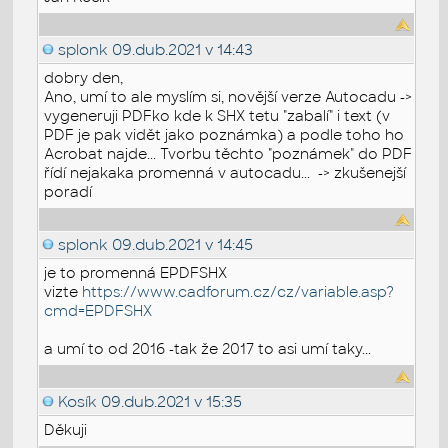
splonk
09.dub.2021 v 14:43
dobry den,
Ano, umí to ale myslím si, novější verze Autocadu ->
vygeneruji PDFko kde k SHX tetu "zabalí" i text (v
PDF je pak vidět jako poznámka) a podle toho ho
Acrobat najde... Tvorbu těchto "poznámek" do PDF
řídí nejakaka promenná v autocadu... -> zkušenejší
poradí
splonk
09.dub.2021 v 14:45
je to promenná EPDFSHX
vizte
https://www.cadforum.cz/cz/variable.asp?
cmd=EPDFSHX
a umí to od 2016 -tak že 2017 to asi umí taky...
Kosík
09.dub.2021 v 15:35
Děkuji