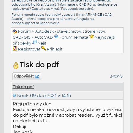
Zaregistrujte se nebo se přihlašte a zašlete váš příspěvek do
odpovídajícího fóra. Viz další informace o
CAD Fóru
. Nechcete se
registrovat? Zeptejte se v naší
Facebook poradně
.
Fórum nenahrazuje technický support firmy ARKANCE (CAD
Studio) - přímá podpora pro zákazníky funguje na
emea.support.arkance.world
Fórum
>
Autodesk - stavebnictví, strojírenství,
CAD/GIS
>
AutoCAD
Fórum Témata
Nejnovější
příspěvky
Najít
Registrovat
Přihlásit
Tisk do pdf
archiv
Odpovědět
Tisk do pdf
Kosík
09.dub.2021 v 14:15
Přeji příjemný den
Existuje nějaká možnost, aby u vytištěného výkresu
do pdf bylo možné v acrobat readeru využít funkci
na hledání textu.
Děkuji
Jan Kosík