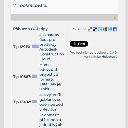
Viz
pokračování...
Příbuzné CAD tipy
:
Sdílet na:
Jak nastavit
účet pro
produkty
Tip 12919:
Autodesk
Pro technickou podporu CAD
Construction
kontaktujte
Helpdesk
Cloud?
Máme
odevzdat
projekt ve
Tip 10887:
formátu
.BIM? Jak jej
uložit?
Jak vytvořit
gabionovou
Tip 13492:
opěrnou zeď
v Revitu?
Jak omezit
přístupnost
jednotlivých