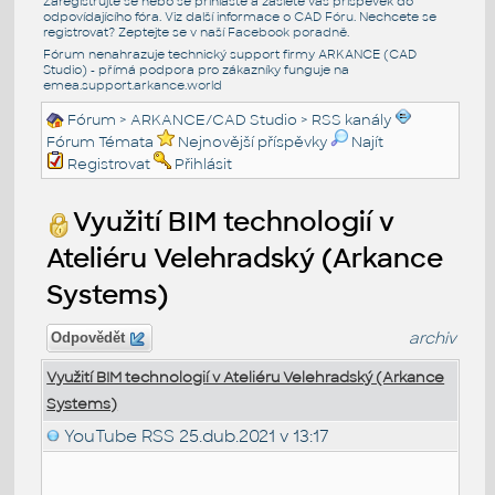
Zaregistrujte se nebo se přihlašte a zašlete váš příspěvek do
odpovídajícího fóra. Viz další informace o
CAD Fóru
. Nechcete se
registrovat? Zeptejte se v naší
Facebook poradně
.
Fórum nenahrazuje technický support firmy ARKANCE (CAD
Studio) - přímá podpora pro zákazníky funguje na
emea.support.arkance.world
Fórum
>
ARKANCE/CAD Studio
>
RSS kanály
Fórum Témata
Nejnovější příspěvky
Najít
Registrovat
Přihlásit
Využití BIM technologií v
Ateliéru Velehradský (Arkance
Systems)
archiv
Odpovědět
Využití BIM technologií v Ateliéru Velehradský (Arkance
Systems)
YouTube RSS
25.dub.2021 v 13:17