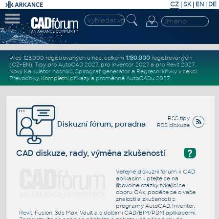
CZ
|
SK
|
EN
|
DE
Přes 123.000 registrovaných u nás, celkem
1.130.000
registrovaných
(CZ+EN)
. Tipy pro
AutoCAD 2027
, pro
Inventor 2027
a pro
Revit 2027
.
Nový
Kalkulátor nosníků
,
Spirograf generátor
a
Regresní křivky
v sekci
Převodníky
.
Kompletní
příkazy
a
proměnné AutoCADu 2027
.
RSS tipy
Diskuzní fórum, poradna
RSS diskuze
?
CAD diskuze, rady, výměna zkušeností
Veřejné diskuzní fórum k CAD
aplikacím - ptejte se na
libovolné otázky týkající se
oboru CAx, podělte se o vaše
znalosti a zkušenosti s
programy AutoCAD, Inventor,
Revit, Fusion, 3ds Max, Vault a s dalšími CAD/BIM/PDM aplikacemi.