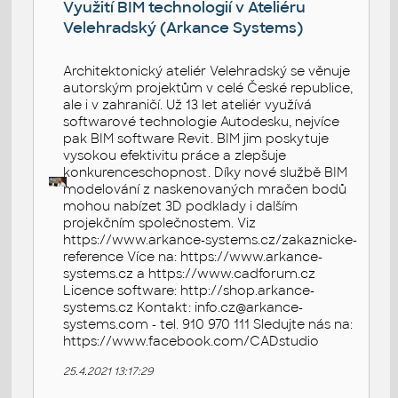
Využití BIM technologií v Ateliéru
Velehradský (Arkance Systems)
Architektonický ateliér Velehradský se věnuje
autorským projektům v celé České republice,
ale i v zahraničí. Už 13 let ateliér využívá
softwarové technologie Autodesku, nejvíce
pak BIM software Revit. BIM jim poskytuje
vysokou efektivitu práce a zlepšuje
konkurenceschopnost. Díky nové službě BIM
modelování z naskenovaných mračen bodů
mohou nabízet 3D podklady i dalším
projekčním společnostem. Viz
https://www.arkance-systems.cz/zakaznicke-
reference Více na: https://www.arkance-
systems.cz a https://www.cadforum.cz
Licence software: http://shop.arkance-
systems.cz Kontakt: info.cz@arkance-
systems.com - tel. 910 970 111 Sledujte nás na:
https://www.facebook.com/CADstudio
25.4.2021 13:17:29