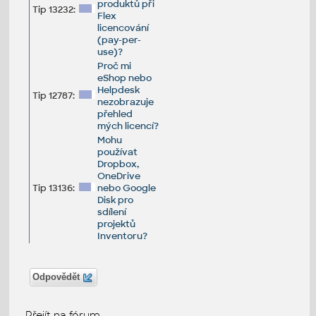
produktů při
Tip 13232:
Flex
licencování
(pay-per-
use)?
Proč mi
eShop nebo
Helpdesk
Tip 12787:
nezobrazuje
přehled
mých licencí?
Mohu
používat
Dropbox,
OneDrive
Tip 13136:
nebo Google
Disk pro
sdílení
projektů
Inventoru?
Odpovědět
Přejít na fórum