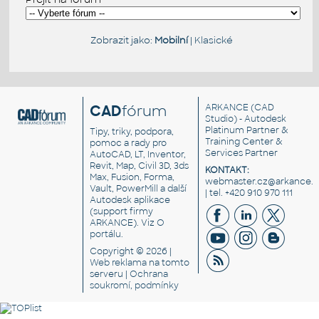
Zobrazit jako:
Mobilní
|
Klasické
CAD
fórum
ARKANCE
(CAD
Studio) - Autodesk
Platinum Partner &
Tipy, triky, podpora,
Training Center &
pomoc a rady pro
Services Partner
AutoCAD, LT, Inventor,
Revit, Map, Civil 3D, 3ds
KONTAKT:
Max, Fusion, Forma,
webmaster.cz@arkance.w
Vault, PowerMill a další
| tel. +420 910 970 111
Autodesk aplikace
(support firmy
ARKANCE). Viz
O
portálu
.
Copyright © 2026 |
Web reklama
na tomto
serveru |
Ochrana
soukromí, podmínky