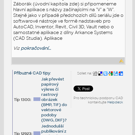
Záborák (úvodní kapitola zde) si připomeneme
hlavní aplikace s názvy začínajícími na "V" a "W".
Stejně jako v případě předchozích dílů seriálu jde o
softwarové nástroje ve formě nadstaveb pro
AutoCAD, Inventor, Revit, Civil 3D, Vault nebo o
samostatné aplikace z dílny Arkance Systems
(CAD Studia). Aplikace
Viz
pokračování...
Příbuzné CAD tipy
:
Sdílet na:
Jak převést
papírový
výkres či
rastrový
Pro technickou podporu CAD
Tip 1300:
obrázek
kontaktujte
Helpdesk
(BMP, TIF) do
vektorové
podoby
(DWG, DXF)?
Jednodušší
publikování z
Tip 12923: