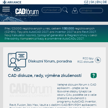
CZ
|
SK
|
EN
|
DE
Přes 123.000 registrovaných u nás, celkem
1.130.000
registrovaných
(CZ+EN)
. Tipy pro
AutoCAD 2027
, pro
Inventor 2027
a pro
Revit 2027
.
Nový
Kalkulátor nosníků
,
Spirograf generátor
a
Regresní křivky
v sekci
Převodníky
.
Kompletní
příkazy
a
proměnné AutoCADu 2027
.
RSS tipy
Diskuzní fórum, poradna
RSS diskuze
?
CAD diskuze, rady, výměna zkušeností
Veřejné diskuzní fórum k CAD
aplikacím - ptejte se na
libovolné otázky týkající se
oboru CAx, podělte se o vaše
znalosti a zkušenosti s
programy AutoCAD, Inventor,
Revit, Fusion, 3ds Max, Vault a s dalšími CAD/BIM/PDM aplikacemi.