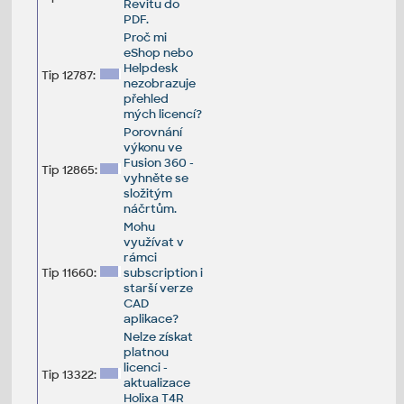
Revitu do
PDF.
Proč mi
eShop nebo
Helpdesk
Tip 12787:
nezobrazuje
přehled
mých licencí?
Porovnání
výkonu ve
Fusion 360 -
Tip 12865:
vyhněte se
složitým
náčrtům.
Mohu
využívat v
rámci
Tip 11660:
subscription i
starší verze
CAD
aplikace?
Nelze získat
platnou
licenci -
Tip 13322:
aktualizace
Holixa T4R