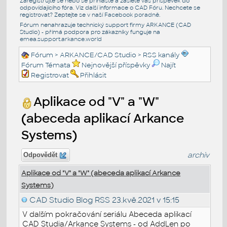
Zaregistrujte se nebo se přihlašte a zašlete váš příspěvek do
odpovídajícího fóra. Viz další informace o
CAD Fóru
. Nechcete se
registrovat? Zeptejte se v naší
Facebook poradně
.
Fórum nenahrazuje technický support firmy ARKANCE (CAD
Studio) - přímá podpora pro zákazníky funguje na
emea.support.arkance.world
Fórum
>
ARKANCE/CAD Studio
>
RSS kanály
Fórum Témata
Nejnovější příspěvky
Najít
Registrovat
Přihlásit
Aplikace od "V" a "W"
(abeceda aplikací Arkance
Systems)
archiv
Odpovědět
Aplikace od "V" a "W" (abeceda aplikací Arkance
Systems)
CAD Studio Blog RSS
23.kvě.2021 v 15:15
V dalším pokračování seriálu Abeceda aplikací
CAD Studia/Arkance Systems - od AddLen po