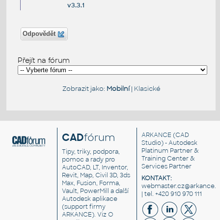
v3.3.1
Odpovědět
Přejít na fórum
Zobrazit jako:
Mobilní
|
Klasické
CAD
fórum
ARKANCE
(CAD
Studio) - Autodesk
Platinum Partner &
Tipy, triky, podpora,
Training Center &
pomoc a rady pro
Services Partner
AutoCAD, LT, Inventor,
Revit, Map, Civil 3D, 3ds
KONTAKT:
Max, Fusion, Forma,
webmaster.cz@arkance.w
Vault, PowerMill a další
| tel. +420 910 970 111
Autodesk aplikace
(support firmy
ARKANCE). Viz
O