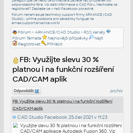
Zaregistrujte se nebo se přihlašte a zašlete váš příspěvek do
odpovídajícího fóra. Viz další informace o
CAD Fóru
. Nechcete se
registrovat? Zeptejte se v naší
Facebook poradně
.
Fórum nenahrazuje technický support firmy ARKANCE (CAD
Studio) - přímá podpora pro zákazníky funguje na
emea.support.arkance.world
Fórum
>
ARKANCE/CAD Studio
>
RSS kanály
Fórum Témata
Nejnovější příspěvky
Najít
Registrovat
Přihlásit
FB: Využijte slevu 30 %
platnou i na funkční rozšíření
CAD/CAM aplik
archiv
Odpovědět
FB: Využijte slevu 30 % platnou i na funkční rozšíření
CAD/CAM aplik
CAD Studio Facebook
25.čer.2021 v 11:23
Využijte slevu 30 % platnou i na funkční rozšíření
CAD/CAM aplikace Autodesk Fusion 360. Viz