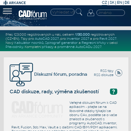
CZ
|
SK
|
EN
|
DE
Přes 123.000 registrovaných u nás, celkem
1.130.000
registrovaných
(CZ+EN)
. Tipy pro
AutoCAD 2027
, pro
Inventor 2027
a pro
Revit 2027
.
Nový
Kalkulátor nosníků
,
Spirograf generátor
a
Regresní křivky
v sekci
Převodníky
.
Kompletní
příkazy
a
proměnné AutoCADu 2027
.
RSS tipy
Diskuzní fórum, poradna
RSS diskuze
?
CAD diskuze, rady, výměna zkušeností
Veřejné diskuzní fórum k CAD
aplikacím - ptejte se na
libovolné otázky týkající se
oboru CAx, podělte se o vaše
znalosti a zkušenosti s
programy AutoCAD, Inventor,
Revit, Fusion, 3ds Max, Vault a s dalšími CAD/BIM/PDM aplikacemi.