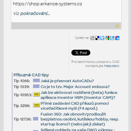
https://shop.arkance-systems.cz
Viz
pokračování...
Sdílet na:
Pro technickou podporu CAD
kontaktujte
Helpdesk
Příbuzné CAD tipy
:
Tip 1066:
Jaká je přesnost AutoCADu?
Tip 1339:
Co je to tzv. Major Account smlouva?
Jak lze aktivovat rozšířené (beta) funkce
Tip 10953:
aplikace Inventor HSM (Inventor CAM)?
Přímé zadávání CAD příkazů pomocí
Tip 3296:
vícetlačítkové myši (F4 apod.)
Fusion 360: Jak obnovit/prodloužit
Tip 12736:
bezplatnou osobní, kutilskou/hobby, resp.
startup licenci? (nebo jak ji získat)
Sdílené pohledy na vaše DWG výkresy -