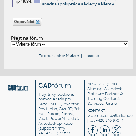
Tip 11834:
snadná spolupráce s kolegy a klienty.
Odpovědět
Přejít na fórum
Zobrazit jako:
Mobilní
|
Klasické
CAD
fórum
ARKANCE
(CAD
Studio) - Autodesk
Platinum Partner &
Tipy, triky, podpora,
Training Center &
pomoc a rady pro
Services Partner
AutoCAD, LT, Inventor,
Revit, Map, Civil 3D, 3ds
KONTAKT:
Max, Fusion, Forma,
webmaster.cz@arkance.w
Vault, PowerMill a další
| tel. +420 910 970 111
Autodesk aplikace
(support firmy
ARKANCE). Viz
O