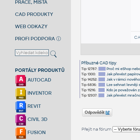
PRÁCE, MÍSTA
CAD PRODUKTY
WEB ODKAZY
CA
PROFI PODPORA
ⓘ
Příbuzné CAD tipy
:
Tip 12787:
Proč mi eShop nebo
PORTÁLY PRODUKTŮ
Tip 1300:
Jak převést papíro
AUTOCAD
Tip 14252:
Jak v rámci nového
Tip 6836:
Lze sehnat levněji
Tip 11216:
Kdo je považován z
INVENTOR
Tip 12937:
Jak převést mračn
REVIT
Odpovědět
CIVIL 3D
Přejít na fórum
FUSION