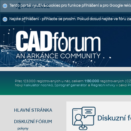
Tento portál využívá cookies pro funkce přihlášení a pro Google rek
CAD FÓRUM - TIPY A TRIKY | UTILITY | DISKUZE | BLOKY |
Nejste přihlášeni - přihlaste se prosím. Pokud dosud nejste ve fóru za
Přes 123.000 registrovaných u nás, celkem
1.130.000
registrovaných (C
Nový
Kalkulátor nosníků
,
Spirograf generátor
a
Regresní křivky
v sekci
P
HLAVNÍ STRÁNKA
Diskuzní 
DISKUZNÍ FÓRUM
pokyny