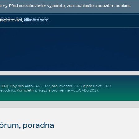
lamy. Před pokračováním vyjadřete, zda souhlasíte s použitím cookies.
 PODPORA | POMOC A RADY
registrováni,
klikněte sem.
.
Z+EN)
. Tipy pro
AutoCAD 2027
, pro
Inventor 2027
a pro
Revit 2027
.
řevodníky
.
Kompletní
příkazy
a
proměnné AutoCADu 2027
.
fórum, poradna