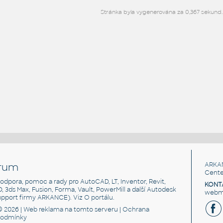
Stránka byla vygenerována za 0,367 sekund.
rum
ARKA
Cente
, podpora, pomoc a rady pro AutoCAD, LT, Inventor, Revit,
KONT
3D, 3ds Max, Fusion, Forma, Vault, PowerMill a další Autodesk
webma
support firmy ARKANCE). Viz
O portálu
.
© 2026 |
Web reklama
na tomto serveru |
Ochrana
podmínky