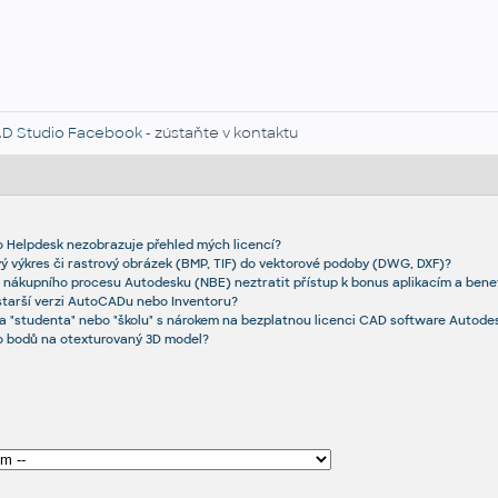
D Studio Facebook
- zústaňte v kontaktu
 Helpdesk nezobrazuje přehled mých licencí?
vý výkres či rastrový obrázek (BMP, TIF) do vektorové podoby (DWG, DXF)?
 nákupního procesu Autodesku (NBE) neztratit přístup k bonus aplikacím a bene
 starší verzi AutoCADu nebo Inventoru?
a "studenta" nebo "školu" s nárokem na bezplatnou licenci CAD software Autode
o bodů na otexturovaný 3D model?