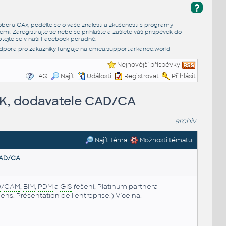
?
e oboru CAx, podělte se o vaše znalosti a zkušenosti s programy
emi. Zaregistrujte se nebo se přihlašte a zašlete váš příspěvek do
tejte se v naší
Facebook poradně
.
dpora pro zákazníky funguje na
emea.support.arkance.world
Nejnovější příspěvky
FAQ
Najít
Události
Registrovat
Přihlásit
SK, dodavatele CAD/CA
archiv
Najít Téma
Možnosti tématu
CAD/CA
D
/
CAM
,
BIM
,
PDM
a
GIS
řešení, Platinum partnera
s. Présentation de l'entreprise.) Více na: