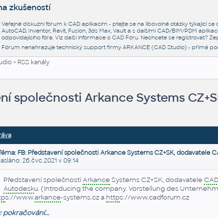
na zkušeností
Veřejné diskuzní fórum k CAD aplikacím - ptejte se na libovolné otázky týkající s
AutoCAD, Inventor, Revit, Fusion, 3ds Max, Vault a s dalšími CAD/BIM/PDM aplikac
odpovídajícího fóra. Viz další informace o
CAD Fóru
. Nechcete se registrovat? Zep
Fórum nenahrazuje technický support firmy ARKANCE (CAD Studio) - přímá po
udio
>
RSS kanály
ení společnosti Arkance Systems CZ+
ráva
Téma: FB: Představení společnosti Arkance Systems CZ+SK, dodavatele 
láno: 26.čvc.2021 v 09:14
Představení společnosti
Arkance
Systems CZ+SK, dodavatele
CA
Autodesk
u. (Introducing the company. Vorstellung des Unternehmen
tp
s://www.
arkance
-systems.cz a
http
s://www.cadforum.cz
z
pokračování...