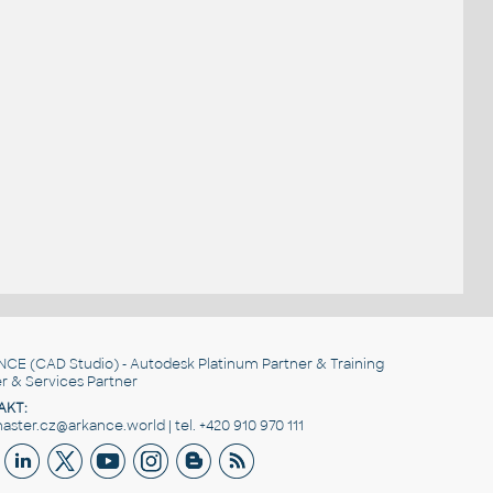
NCE
(CAD Studio) - Autodesk Platinum Partner & Training
r & Services Partner
AKT:
ster.cz@arkance.world | tel. +420 910 970 111