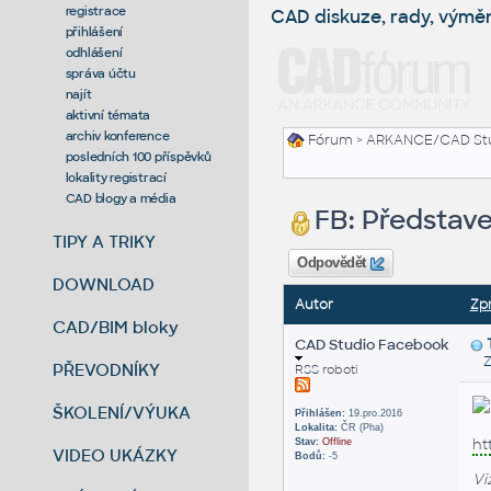
registrace
CAD diskuze, rady, výmě
přihlášení
odhlášení
správa účtu
najít
aktivní témata
archiv konference
Fórum
>
ARKANCE/CAD St
posledních 100 příspěvků
lokality registrací
CAD blogy a média
FB: Představ
TIPY A TRIKY
Odpovědět
DOWNLOAD
Autor
Zp
CAD/BIM bloky
CAD Studio Facebook
Zas
PŘEVODNÍKY
RSS roboti
ŠKOLENÍ/VÝUKA
Přihlášen:
19.pro.2016
Lokalita:
ČR (Pha)
ht
Stav:
Offline
VIDEO UKÁZKY
Bodů:
-5
Vi