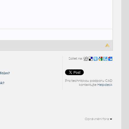
Sdílet na:
fitům?
Pro technickou podporu CAD
sk?
kontaktujte
Helpdesk
Oprávnění fóra