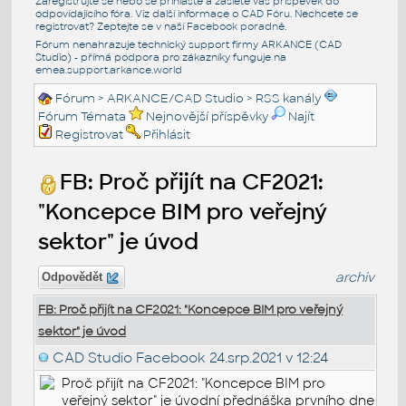
Zaregistrujte se nebo se přihlašte a zašlete váš příspěvek do
odpovídajícího fóra. Viz další informace o
CAD Fóru
. Nechcete se
registrovat? Zeptejte se v naší
Facebook poradně
.
Fórum nenahrazuje technický support firmy ARKANCE (CAD
Studio) - přímá podpora pro zákazníky funguje na
emea.support.arkance.world
Fórum
>
ARKANCE/CAD Studio
>
RSS kanály
Fórum Témata
Nejnovější příspěvky
Najít
Registrovat
Přihlásit
FB: Proč přijít na CF2021:
"Koncepce BIM pro veřejný
sektor" je úvod
archiv
Odpovědět
FB: Proč přijít na CF2021: "Koncepce BIM pro veřejný
sektor" je úvod
CAD Studio Facebook
24.srp.2021 v 12:24
Proč přijít na CF2021: "Koncepce BIM pro
veřejný sektor" je úvodní přednáška prvního dne