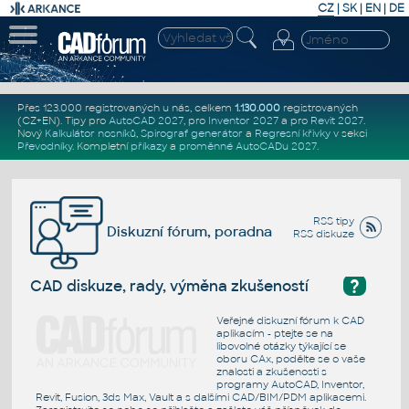
CZ
|
SK
|
EN
|
DE
Přes 123.000 registrovaných u nás, celkem
1.130.000
registrovaných
(CZ+EN)
. Tipy pro
AutoCAD 2027
, pro
Inventor 2027
a pro
Revit 2027
.
Nový
Kalkulátor nosníků
,
Spirograf generátor
a
Regresní křivky
v sekci
Převodníky
.
Kompletní
příkazy
a
proměnné AutoCADu 2027
.
RSS tipy
Diskuzní fórum, poradna
RSS diskuze
?
CAD diskuze, rady, výměna zkušeností
Veřejné diskuzní fórum k CAD
aplikacím - ptejte se na
libovolné otázky týkající se
oboru CAx, podělte se o vaše
znalosti a zkušenosti s
programy AutoCAD, Inventor,
Revit, Fusion, 3ds Max, Vault a s dalšími CAD/BIM/PDM aplikacemi.