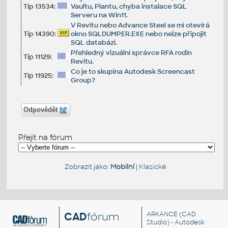
Tip 13534:
Vaultu, Plantu, chyba instalace SQL
Serveru na Win11.
V Revitu nebo Advance Steel se mi otevírá
Tip 14390:
okno SQLDUMPER.EXE nebo nelze připojit
SQL databázi.
Přehledný vizuální správce RFA rodin
Tip 11129:
Revitu.
Co je to skupina Autodesk Screencast
Tip 11925:
Group?
Odpovědět
Přejít na fórum
Zobrazit jako:
Mobilní
|
Klasické
CAD
fórum
ARKANCE
(CAD
Studio) - Autodesk