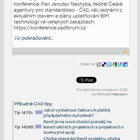
konference. Pan Jaroslav Nechyba, ředitel České
agentury pro standardizaci - ČAS, vás seznámí s
aktuálním stavem a plány uplatňování BIM
technologií ve veřejných zakázkách.
https://konference.cadforum.cz
Viz
pokračování...
Sdílet na:
Pro technickou podporu CAD
kontaktujte
Helpdesk
Příbuzné CAD tipy
:
Jak si vytisknout fakturu k platbě
Tip 14715:
předplatného Autodesk?
Revit je na nové stanici pomalý na
Tip 14588:
konstrukčních projektech a projektech s
ocelovými spoji.
Chyba otevírání Revit projektu, chyba