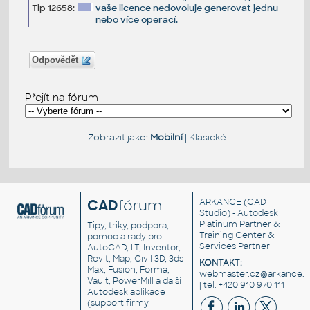
Tip 12658:
vaše licence nedovoluje generovat jednu
nebo více operací.
Odpovědět
Přejít na fórum
Zobrazit jako:
Mobilní
|
Klasické
CAD
fórum
ARKANCE
(CAD
Studio) - Autodesk
Platinum Partner &
Tipy, triky, podpora,
Training Center &
pomoc a rady pro
Services Partner
AutoCAD, LT, Inventor,
Revit, Map, Civil 3D, 3ds
KONTAKT:
Max, Fusion, Forma,
webmaster.cz@arkance.w
Vault, PowerMill a další
| tel. +420 910 970 111
Autodesk aplikace
(support firmy