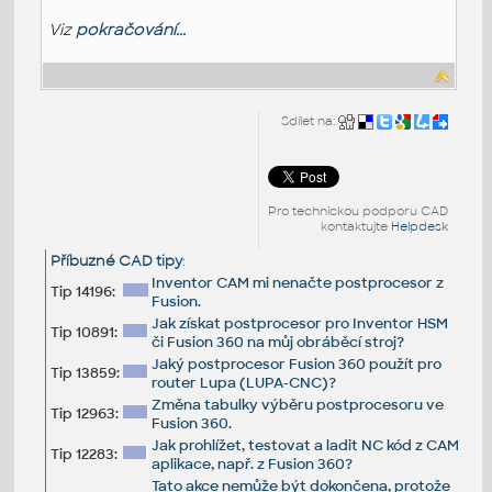
Viz
pokračování...
Sdílet na:
Pro technickou podporu CAD
kontaktujte
Helpdesk
Příbuzné CAD tipy
:
Inventor CAM mi nenačte postprocesor z
Tip 14196:
Fusion.
Jak získat postprocesor pro Inventor HSM
Tip 10891:
či Fusion 360 na můj obráběcí stroj?
Jaký postprocesor Fusion 360 použít pro
Tip 13859:
router Lupa (LUPA-CNC)?
Změna tabulky výběru postprocesoru ve
Tip 12963:
Fusion 360.
Jak prohlížet, testovat a ladit NC kód z CAM
Tip 12283:
aplikace, např. z Fusion 360?
Tato akce nemůže být dokončena, protože