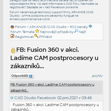
Zaregistrujte se nebo se přihlašte a zašlete váš příspěvek do
odpovídajícího fóra. Viz další informace o
CAD Fóru
. Nechcete se
registrovat? Zeptejte se v naší
Facebook poradně
.
Fórum nenahrazuje technický support firmy ARKANCE (CAD
Studio) - přímá podpora pro zákazníky funguje na
emea.support.arkance.world
Fórum
>
ARKANCE/CAD Studio
>
RSS kanály
Fórum Témata
Nejnovější příspěvky
Najít
Registrovat
Přihlásit
FB: Fusion 360 v akci.
Ladíme CAM postprocesory u
zákazníků...
archiv
Odpovědět
FB: Fusion 360 v akci. Ladíme CAM postprocesory u
zákazníků...
CAD Studio Facebook
02.pro.2021 v 09:46
Fusion 360 v akci. Ladíme CAM postprocesory u
zákazníků...