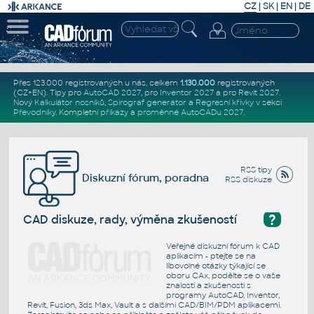
CZ
|
SK
|
EN
|
DE
Přes 123.000 registrovaných u nás, celkem
1.130.000
registrovaných
(CZ+EN)
. Tipy pro
AutoCAD 2027
, pro
Inventor 2027
a pro
Revit 2027
.
Nový
Kalkulátor nosníků
,
Spirograf generátor
a
Regresní křivky
v sekci
Převodníky
.
Kompletní
příkazy
a
proměnné AutoCADu 2027
.
RSS tipy
Diskuzní fórum, poradna
RSS diskuze
?
CAD diskuze, rady, výměna zkušeností
Veřejné diskuzní fórum k CAD
aplikacím - ptejte se na
libovolné otázky týkající se
oboru CAx, podělte se o vaše
znalosti a zkušenosti s
programy AutoCAD, Inventor,
Revit, Fusion, 3ds Max, Vault a s dalšími CAD/BIM/PDM aplikacemi.