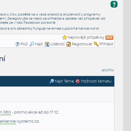
?
e oboru CAx, podělte se o vaše znalosti a zkušenosti s programy
emi. Zaregistrujte se nebo se přihlašte a zašlete váš příspěvek do
tejte se v naší
Facebook poradně
.
dpora pro zákazníky funguje na
emea.support.arkance.world
Nejnovější příspěvky
FAQ
Najít
Události
Registrovat
Přihlásit
ní
archiv
Najít Téma
Možnosti tématu
on 360
- promo akce až do 17.12.
arkance
-systems.cz
.