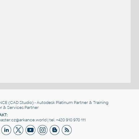
.
NCE
(CAD Studio) - Autodesk Platinum Partner & Training
r & Services Partner
AKT:
ster.cz@arkance.world | tel. +420 910 970 111