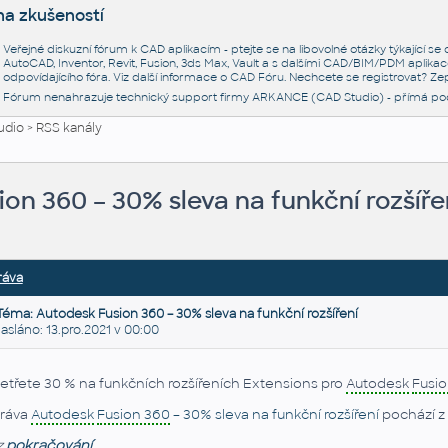
na zkušeností
Veřejné diskuzní fórum k CAD aplikacím - ptejte se na libovolné otázky týkající s
AutoCAD, Inventor, Revit, Fusion, 3ds Max, Vault a s dalšími CAD/BIM/PDM aplikac
odpovídajícího fóra. Viz další informace o
CAD Fóru
. Nechcete se registrovat? Zep
Fórum nenahrazuje technický support firmy ARKANCE (CAD Studio) - přímá po
udio
>
RSS kanály
on 360 – 30% sleva na funkční rozšíře
ráva
Téma: Autodesk Fusion 360 – 30% sleva na funkční rozšíření
láno: 13.pro.2021 v 00:00
etřete 30 % na funkčních rozšířeních Extensions pro
Autodesk
Fusi
ráva
Autodesk
Fusion 360
– 30% sleva na funkční rozšíření
pochází z
z
pokračování...