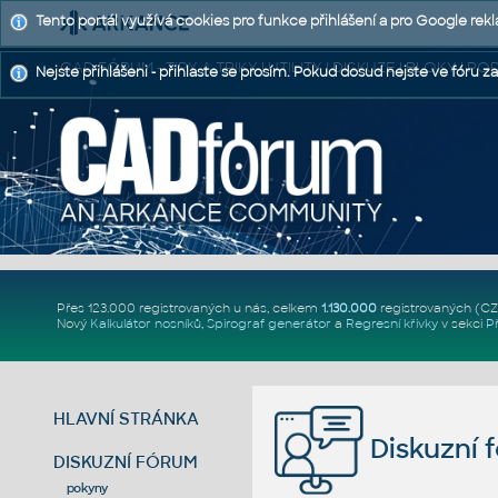
Tento portál využívá cookies pro funkce přihlášení a pro Google rek
CAD FÓRUM - TIPY A TRIKY | UTILITY | DISKUZE | BLOKY |
Nejste přihlášeni - přihlaste se prosím. Pokud dosud nejste ve fóru za
Přes 123.000 registrovaných u nás, celkem
1.130.000
registrovaných (C
Nový
Kalkulátor nosníků
,
Spirograf generátor
a
Regresní křivky
v sekci
P
HLAVNÍ STRÁNKA
Diskuzní 
DISKUZNÍ FÓRUM
pokyny