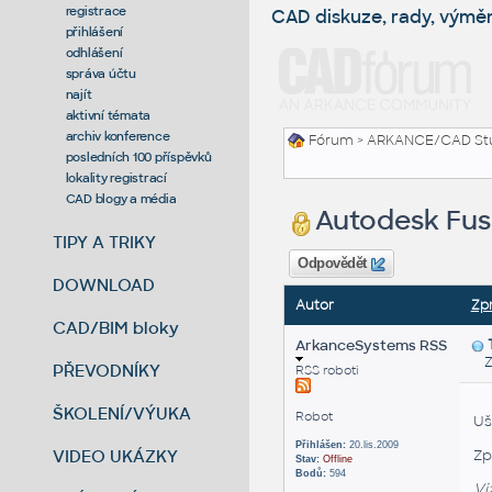
registrace
CAD diskuze, rady, výmě
přihlášení
odhlášení
správa účtu
najít
aktivní témata
archiv konference
Fórum
>
ARKANCE/CAD St
posledních 100 příspěvků
lokality registrací
CAD blogy a média
Autodesk Fusi
TIPY A TRIKY
Odpovědět
DOWNLOAD
Autor
Zp
CAD/BIM bloky
ArkanceSystems RSS
Zas
PŘEVODNÍKY
RSS roboti
ŠKOLENÍ/VÝUKA
Robot
Uš
Přihlášen:
20.lis.2009
VIDEO UKÁZKY
Zp
Stav:
Offline
Bodů:
594
Vi