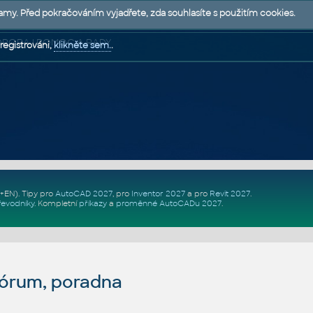
lamy. Před pokračováním vyjadřete, zda souhlasíte s použitím cookies.
 PODPORA | POMOC A RADY
registrováni,
klikněte sem.
.
Z+EN)
. Tipy pro
AutoCAD 2027
, pro
Inventor 2027
a pro
Revit 2027
.
řevodníky
.
Kompletní
příkazy
a
proměnné AutoCADu 2027
.
fórum, poradna