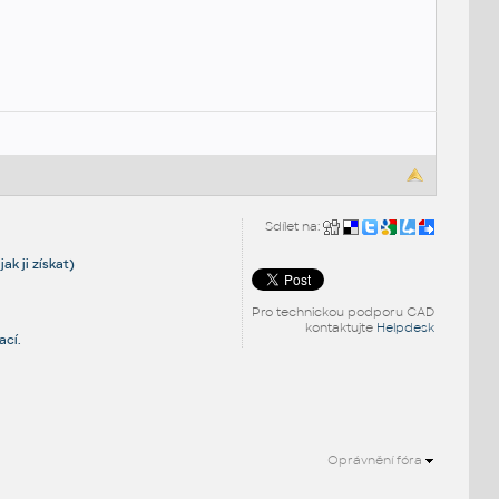
Sdílet na:
ak ji získat)
Pro technickou podporu CAD
kontaktujte
Helpdesk
ací.
Oprávnění fóra