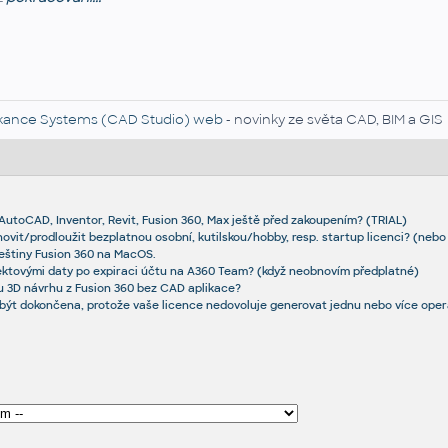
kance Systems (CAD Studio) web
- novinky ze světa CAD, BIM a GIS
AutoCAD, Inventor, Revit, Fusion 360, Max ještě před zakoupením? (TRIAL)
ovit/prodloužit bezplatnou osobní, kutilskou/hobby, resp. startup licenci? (nebo j
eštiny Fusion 360 na MacOS.
ektovými daty po expiraci účtu na A360 Team? (když neobnovím předplatné)
uru 3D návrhu z Fusion 360 bez CAD aplikace?
ýt dokončena, protože vaše licence nedovoluje generovat jednu nebo více oper