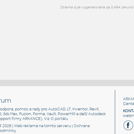
Stránka byla vygenerována za 0,494 sekund
rum
ARKA
Cente
, podpora, pomoc a rady pro AutoCAD, LT, Inventor, Revit,
KONT
3D, 3ds Max, Fusion, Forma, Vault, PowerMill a další Autodesk
webma
support firmy ARKANCE). Viz
O portálu
.
© 2026 |
Web reklama
na tomto serveru |
Ochrana
podmínky