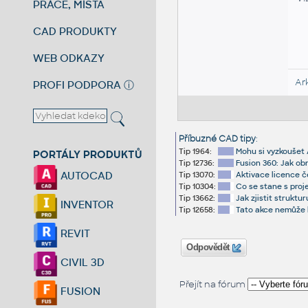
PRÁCE, MÍSTA
CAD PRODUKTY
WEB ODKAZY
Ar
PROFI PODPORA
ⓘ
Příbuzné CAD tipy
:
Tip 1964:
Mohu si vyzkoušet 
PORTÁLY PRODUKTŮ
Tip 12736:
Fusion 360: Jak obn
AUTOCAD
Tip 13070:
Aktivace licence č
Tip 10304:
Co se stane s proj
Tip 13662:
Jak zjistit strukt
INVENTOR
Tip 12658:
Tato akce nemůže b
REVIT
Odpovědět
CIVIL 3D
Přejít na fórum
FUSION