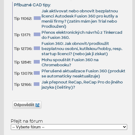
Příbuzné CAD tipy
:
Jak aktivovat nebo obnovit bezplatnou
licenci Autodesk Fusion 360 pro kutily a
Tip 11062:
menší firmy? (zatím mám jen Trial nebo
Prodloužení)
Přenos elektronických návrhů z Tinkercad
Tip 13171:
do Fusion 360.
Fusion 360: Jak obnovit/prodloužit
Tip 12736:
bezplatnou osobní, kutilskou/hobby, resp.
startup licenci? (nebo jak ji získat)
Mohu spouštět Fusion 360 na
Tip 12841:
Chromebooku?
Přerušené aktualizace Fusion 360 (produkt
Tip 13079:
se automaticky neaktualizuje)
Jak přepnout ReCap, ReCap Pro do jiného
Tip 12166:
jazyka (češtiny)?
Odpovědět
Přejít na fórum