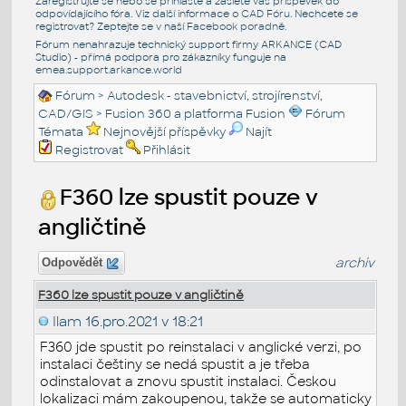
Zaregistrujte se nebo se přihlašte a zašlete váš příspěvek do
odpovídajícího fóra. Viz další informace o
CAD Fóru
. Nechcete se
registrovat? Zeptejte se v naší
Facebook poradně
.
Fórum nenahrazuje technický support firmy ARKANCE (CAD
Studio) - přímá podpora pro zákazníky funguje na
emea.support.arkance.world
Fórum
>
Autodesk - stavebnictví, strojírenství,
CAD/GIS
>
Fusion 360 a platforma Fusion
Fórum
Témata
Nejnovější příspěvky
Najít
Registrovat
Přihlásit
F360 lze spustit pouze v
angličtině
archiv
Odpovědět
F360 lze spustit pouze v angličtině
Ilam
16.pro.2021 v 18:21
F360 jde spustit po reinstalaci v anglické verzi, po
instalaci češtiny se nedá spustit a je třeba
odinstalovat a znovu spustit instalaci. Českou
lokalizaci mám zakoupenou, takže se automaticky