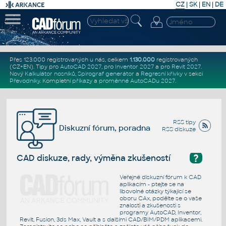
CZ
|
SK
|
EN
|
DE
Přes 123.000 registrovaných u nás, celkem
1.130.000
registrovaných
(CZ+EN)
. Tipy pro
AutoCAD 2027
, pro
Inventor 2027
a pro
Revit 2027
.
Nový
Kalkulátor nosníků
,
Spirograf generátor
a
Regresní křivky
v sekci
Převodníky
.
Kompletní
příkazy
a
proměnné AutoCADu 2027
.
RSS tipy
Diskuzní fórum, poradna
RSS diskuze
?
CAD diskuze, rady, výměna zkušeností
Veřejné diskuzní fórum k CAD
aplikacím - ptejte se na
libovolné otázky týkající se
oboru CAx, podělte se o vaše
znalosti a zkušenosti s
programy AutoCAD, Inventor,
Revit, Fusion, 3ds Max, Vault a s dalšími CAD/BIM/PDM aplikacemi.