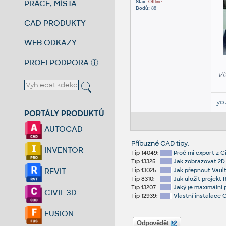
PRÁCE, MÍSTA
Stav:
Offline
Bodů:
88
CAD PRODUKTY
WEB ODKAZY
PROFI PODPORA
ⓘ
Vi
yo
PORTÁLY PRODUKTŮ
AUTOCAD
Příbuzné CAD tipy
:
INVENTOR
Tip 14049:
Proč mi export z C
Tip 13325:
Jak zobrazovat 2D 
Tip 13025:
Jak přepnout Vaul
REVIT
Tip 8310:
Jak uložit projekt 
Tip 13207:
Jaký je maximální
CIVIL 3D
Tip 12939:
Vlastní instalace 
FUSION
Odpovědět