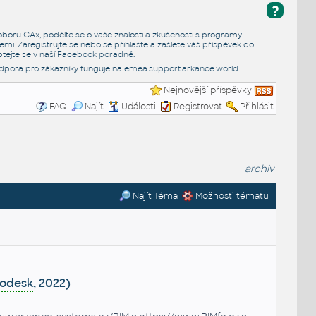
?
e oboru CAx, podělte se o vaše znalosti a zkušenosti s programy
emi. Zaregistrujte se nebo se přihlašte a zašlete váš příspěvek do
tejte se v naší
Facebook poradně
.
dpora pro zákazníky funguje na
emea.support.arkance.world
Nejnovější příspěvky
FAQ
Najít
Události
Registrovat
Přihlásit
archiv
Najít Téma
Možnosti tématu
odesk
, 2022)