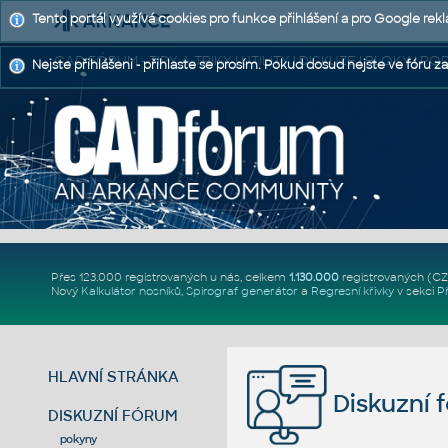
Tento portál využívá cookies pro funkce přihlášení a pro Google rek
CAD FÓRUM - TIPY A TRIKY | UTILITY | DISKUZE | BLOKY |
Nejste přihlášeni - přihlaste se prosím. Pokud dosud nejste ve fóru za
Přes 123.000 registrovaných u nás, celkem
1.130.000
registrovaných (C
Nový
Kalkulátor nosníků
,
Spirograf generátor
a
Regresní křivky
v sekci
P
HLAVNÍ STRÁNKA
Diskuzní 
DISKUZNÍ FÓRUM
pokyny