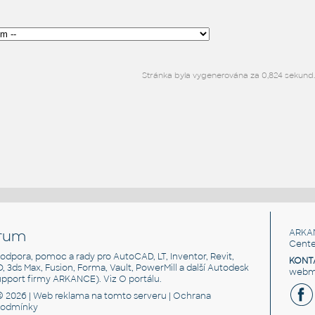
Stránka byla vygenerována za 0,824 sekund.
rum
ARKA
Cente
, podpora, pomoc a rady pro AutoCAD, LT, Inventor, Revit,
KONT
3D, 3ds Max, Fusion, Forma, Vault, PowerMill a další Autodesk
webma
support firmy ARKANCE). Viz
O portálu
.
© 2026 |
Web reklama
na tomto serveru |
Ochrana
podmínky