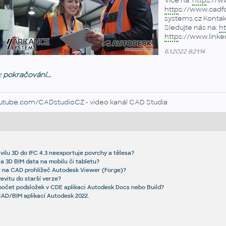
Více na:
http
s://w
http
s://www.cadfo
systems.cz Kontakt
Sledujte nás na:
ht
http
s://www.link
6.1.2022 8:21:14
z
pokračování...
utube.com/CADstudioCZ
- video kanál CAD Studia
ivilu 3D do IFC 4.3 neexportuje povrchy a tělesa?
a 3D BIM data na mobilu či tabletu?
t na CAD prohlížeč Autodesk Viewer (Forge)?
Revitu do starší verze?
 počet podsložek v CDE aplikaci Autodesk Docs nebo Build?
CAD/BIM aplikací Autodesk 2022.