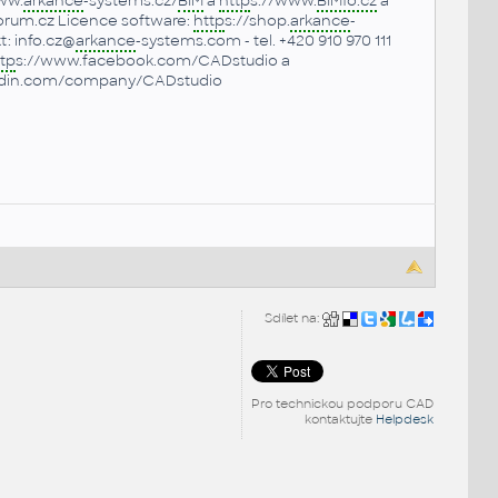
ww.
arkance
-systems.cz/
BIM
a
http
s://www.
BIMfo.cz
a
rum.cz Licence software:
http
s://shop.
arkance
-
: info.cz@
arkance
-systems.com - tel. +420 910 970 111
tp
s://www.facebook.com/CADstudio a
edin.com/company/CADstudio
Sdílet na:
Pro technickou podporu CAD
kontaktujte
Helpdesk