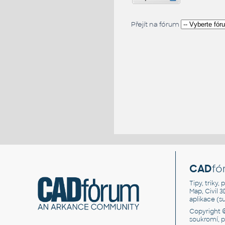
Přejít na fórum
CAD
fó
Tipy, triky
Map, Civil 
aplikace (
Copyright 
soukromí, 