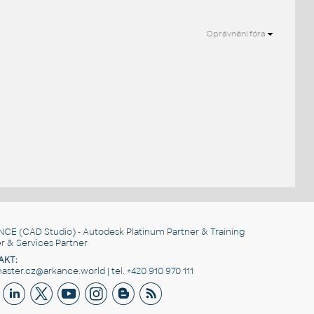
Oprávnění fóra
NCE
(CAD Studio) - Autodesk Platinum Partner & Training
r & Services Partner
AKT:
ster.cz@arkance.world | tel. +420 910 970 111