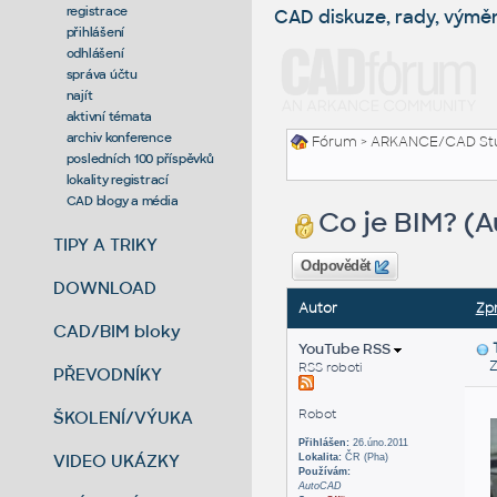
registrace
CAD diskuze, rady, výmě
přihlášení
odhlášení
správa účtu
najít
aktivní témata
archiv konference
Fórum
>
ARKANCE/CAD St
posledních 100 příspěvků
lokality registrací
CAD blogy a média
Co je BIM? (A
TIPY A TRIKY
Odpovědět
DOWNLOAD
Autor
Zp
CAD/BIM bloky
YouTube RSS
Zas
RSS roboti
PŘEVODNÍKY
Robot
ŠKOLENÍ/VÝUKA
Přihlášen:
26.úno.2011
VIDEO UKÁZKY
Lokalita:
ČR (Pha)
Používám:
AutoCAD