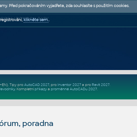
lamy. Před pokračováním vyjadřete, zda souhlasíte s použitím cookies.
 PODPORA | POMOC A RADY
registrováni,
klikněte sem.
.
Z+EN)
. Tipy pro
AutoCAD 2027
, pro
Inventor 2027
a pro
Revit 2027
.
řevodníky
.
Kompletní
příkazy
a
proměnné AutoCADu 2027
.
fórum, poradna