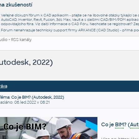
na zkušeností
Veřejné diskuzní fórum k CAD aplikacím - ptejte se na libovolné otázky týkající s
AutoCAD, Inventor, Revit, Fusion, 3ds Max, Vault a s dalšími CAD/BIM/PDM aplikac
odpovídajícího fóra. Viz další informace o
CAD Fóru
. Nechcete se registrovat? Zep
Fórum nenahrazuje technický support firmy ARKANCE (CAD Studio) - přímá po
udio
>
RSS kanály
utodesk, 2022)
ráva
Téma: Co je BIM? (Autodesk, 2022)
láno: 06.led.2022 v 08:21
Co je
BIM
? (
Aut