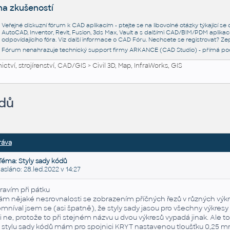
na zkušeností
Veřejné diskuzní fórum k CAD aplikacím - ptejte se na libovolné otázky týkající s
AutoCAD, Inventor, Revit, Fusion, 3ds Max, Vault a s dalšími CAD/BIM/PDM aplikac
odpovídajícího fóra. Viz další informace o
CAD Fóru
. Nechcete se registrovat? Zep
Fórum nenahrazuje technický support firmy ARKANCE (CAD Studio) - přímá po
ctví, strojírenství, CAD/GIS
>
Civil 3D, Map, InfraWorks, GIS
ódů
ráva
Téma: Styly sady kódů
láno: 28.led.2022 v 14:27
ravím při pátku
m nějaké nesrovnalosti se zobrazením příčných řezů v různých výk
mníval jsem se (asi špatně), že styly sady jasou pro všechny výkresy 
i ne, protože to při stejném názvu u dvou výkresů vypadá jinak. Ale t
 stylu sady kódů mám pro spojnici KRYT nastavenou tloušťku 0,25 m