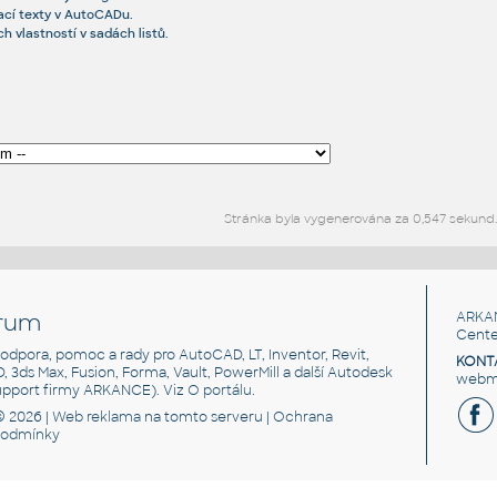
ací texty v AutoCADu.
ch vlastností v sadách listů.
Stránka byla vygenerována za 0,547 sekund.
rum
ARKA
Cente
, podpora, pomoc a rady pro AutoCAD, LT, Inventor, Revit,
KONT
3D, 3ds Max, Fusion, Forma, Vault, PowerMill a další Autodesk
webma
support firmy ARKANCE). Viz
O portálu
.
© 2026 |
Web reklama
na tomto serveru |
Ochrana
podmínky