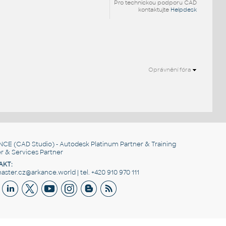
Pro technickou podporu CAD
kontaktujte
Helpdesk
Oprávnění fóra
NCE
(CAD Studio) - Autodesk Platinum Partner & Training
r & Services Partner
AKT:
ster.cz@arkance.world | tel. +420 910 970 111