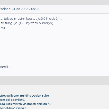
asláno: 31.led.2022 v 09:23
a, tak se musím koukat ještě hlouběji ...
 to funguje. (PS. byl tam půdorys)
kuji
Mantlík
ťovou licenci Building Design Suite.
ém poli sady listů.
řadí rozšířených vlastností objektů ADT.
elect-box) v iLogic.