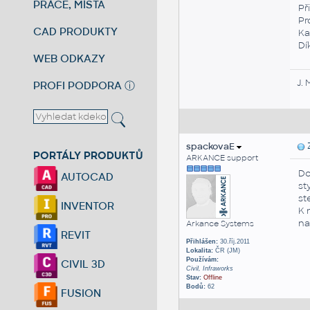
PRÁCE, MÍSTA
Př
Pr
CAD PRODUKTY
Ka
Dí
WEB ODKAZY
J. 
PROFI PODPORA
ⓘ
spackovaE
Z
PORTÁLY PRODUKTŮ
ARKANCE support
Do
AUTOCAD
st
st
INVENTOR
K 
na
Arkance Systems
REVIT
Přihlášen:
30.říj.2011
Lokalita:
ČR (JM)
Používám:
CIVIL 3D
Civil, Infraworks
Stav:
Offline
Bodů:
62
FUSION