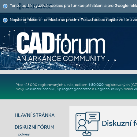
Tento portál využívá cookies pro funkce přihlášení a pro Google rek
CAD FÓRUM - TIPY A TRIKY | UTILITY | DISKUZE | BLOKY |
Nejste přihlášeni - přihlaste se prosím. Pokud dosud nejste ve fóru za
Přes 123.000 registrovaných u nás, celkem
1.130.000
registrovaných (C
Nový
Kalkulátor nosníků
,
Spirograf generátor
a
Regresní křivky
v sekci
P
HLAVNÍ STRÁNKA
Diskuzní 
DISKUZNÍ FÓRUM
pokyny