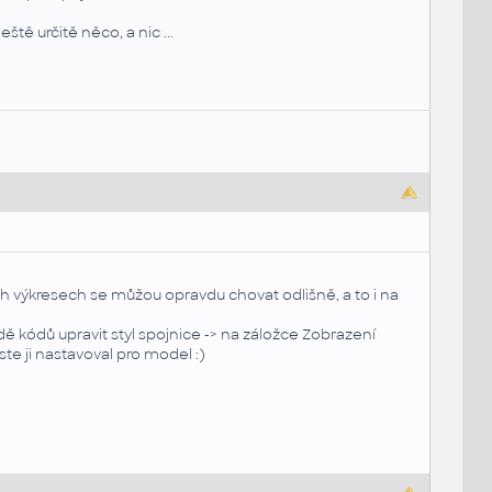
ště určitě něco, a nic ...
ch výkresech se můžou opravdu chovat odlišně, a to i na
dě kódů upravit styl spojnice -> na záložce Zobrazení
jste ji nastavoval pro model :)