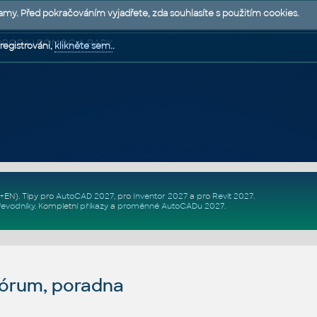
lamy. Před pokračováním vyjadřete, zda souhlasíte s použitím cookies.
 PODPORA | POMOC A RADY
registrováni,
klikněte sem.
.
Z+EN)
. Tipy pro
AutoCAD 2027
, pro
Inventor 2027
a pro
Revit 2027
.
řevodníky
.
Kompletní
příkazy
a
proměnné AutoCADu 2027
.
fórum, poradna