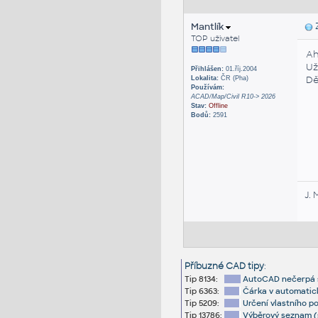
Mantlík
Z
TOP uživatel
Ah
Už
Přihlášen:
01.říj.2004
Dě
Lokalita:
ČR (Pha)
Používám:
ACAD/Map/Civil R10-> 2026
Stav:
Offline
Bodů:
2591
J. 
Příbuzné CAD tipy
:
Tip 8134:
AutoCAD nečerpá sí
Tip 6363:
Čárka v automatick
Tip 5209:
Určení vlastního po
Tip 13786:
Výběrový seznam (s