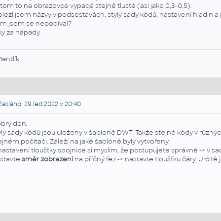
itom to na obrazovce vypadá stejně tlusté (asi jako 0,3-0,5).
olezl jsem názvy v podsestavách, styly sady kódů, nastavení hladin a je
m jsem se nepodíval?
ky za nápady
Mantlík
asláno: 29.led.2022 v 20:40
brý den,
yly sady kódů jsou uloženy v šabloně DWT. Takže stejné kódy v různý
ejném počítači. Záleží na jaké šabloně byly vytvořeny.
nastavení tloušťky spojnice si myslím, že postupujete správně -> v sa
stavte
směr zobrazení
na příčný řez -> nastavte tloušťku čáry. Určitě 