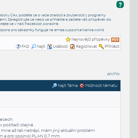
?
e oboru CAx, podělte se o vaše znalosti a zkušenosti s programy
emi. Zaregistrujte se nebo se přihlašte a zašlete váš příspěvek do
tejte se v naší
Facebook poradně
.
dpora pro zákazníky funguje na
emea.support.arkance.world
Nejnovější příspěvky
FAQ
Najít
Události
Registrovat
Přihlásit
archiv
Najít Téma
Možnosti tématu
resech.
v počítači stejné.
o mne až tak netrápí, mám jiný aktuální problém
m a pro spojnici PLAN 0,7 mm.