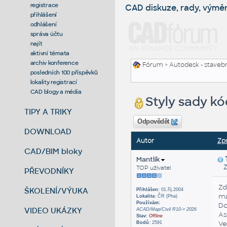
registrace
CAD diskuze, rady, výmě
přihlášení
odhlášení
správa účtu
najít
aktivní témata
archiv konference
Fórum
>
Autodesk - stavebni
posledních 100 příspěvků
lokality registrací
CAD blogy a média
Styly sady k
TIPY A TRIKY
Odpovědět
DOWNLOAD
Autor
Zp
CAD/BIM bloky
Mantlík
Zas
TOP uživatel
PŘEVODNÍKY
Zd
ŠKOLENÍ/VÝUKA
Přihlášen:
01.říj.2004
má
Lokalita:
ČR (Pha)
Používám:
Do
VIDEO UKÁZKY
ACAD/Map/Civil R10-> 2026
As
Stav:
Offline
Ve
Bodů:
2591