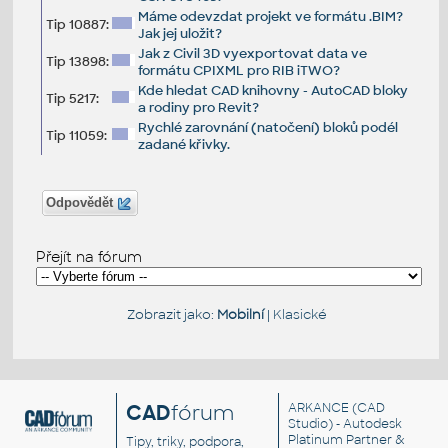
Máme odevzdat projekt ve formátu .BIM?
Tip 10887:
Jak jej uložit?
Jak z Civil 3D vyexportovat data ve
Tip 13898:
formátu CPIXML pro RIB iTWO?
Kde hledat CAD knihovny - AutoCAD bloky
Tip 5217:
a rodiny pro Revit?
Rychlé zarovnání (natočení) bloků podél
Tip 11059:
zadané křivky.
Odpovědět
Přejít na fórum
Zobrazit jako:
Mobilní
|
Klasické
CAD
fórum
ARKANCE
(CAD
Studio) - Autodesk
Platinum Partner &
Tipy, triky, podpora,