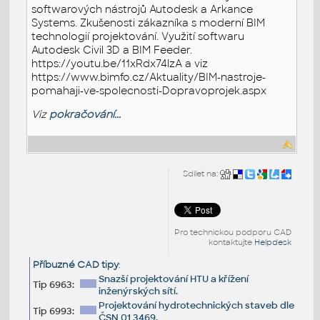
softwarových nástrojů Autodesk a Arkance
Systems. Zkušenosti zákazníka s moderní BIM
technologií projektování. Využití softwaru
Autodesk Civil 3D a BIM Feeder.
https://youtu.be/11xRdx74lzA a viz
https://www.bimfo.cz/Aktuality/BIM-nastroje-
pomahaji-ve-spolecnosti-Dopravoprojek.aspx
Viz
pokračování...
Sdílet na:
Pro technickou podporu CAD
kontaktujte
Helpdesk
Příbuzné CAD tipy
:
Snazší projektování HTU a křížení
Tip 6963:
inženýrských sítí.
Projektování hydrotechnických staveb dle
Tip 6993:
ČSN 01 3469.