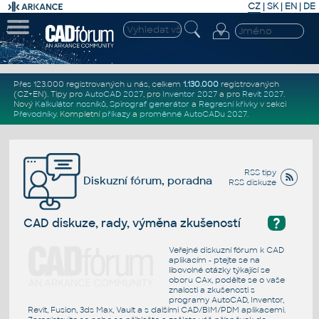
CZ
|
SK
|
EN
|
DE
Přes 123.000 registrovaných u nás, celkem
1.130.000
registrovaných
(CZ+EN)
. Tipy pro
AutoCAD 2027
, pro
Inventor 2027
a pro
Revit 2027
.
Nový
Kalkulátor nosníků
,
Spirograf generátor
a
Regresní křivky
v sekci
Převodníky
.
Kompletní
příkazy
a
proměnné AutoCADu 2027
.
RSS tipy
Diskuzní fórum, poradna
RSS diskuze
?
CAD diskuze, rady, výměna zkušeností
Veřejné diskuzní fórum k CAD
aplikacím - ptejte se na
libovolné otázky týkající se
oboru CAx, podělte se o vaše
znalosti a zkušenosti s
programy AutoCAD, Inventor,
Revit, Fusion, 3ds Max, Vault a s dalšími CAD/BIM/PDM aplikacemi.