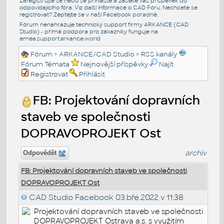
Zaregistrujte se nebo se přihlašte a zašlete váš příspěvek do
odpovídajícího fóra. Viz další informace o
CAD Fóru
. Nechcete se
registrovat? Zeptejte se v naší
Facebook poradně
.
Fórum nenahrazuje technický support firmy ARKANCE (CAD
Studio) - přímá podpora pro zákazníky funguje na
emea.support.arkance.world
Fórum
>
ARKANCE/CAD Studio
>
RSS kanály
Fórum Témata
Nejnovější příspěvky
Najít
Registrovat
Přihlásit
FB: Projektování dopravních
staveb ve společnosti
DOPRAVOPROJEKT Ost
archiv
Odpovědět
FB: Projektování dopravních staveb ve společnosti
DOPRAVOPROJEKT Ost
CAD Studio Facebook
03.bře.2022 v 11:38
Projektování dopravních staveb ve společnosti
DOPRAVOPROJEKT Ostrava a.s. s využitím