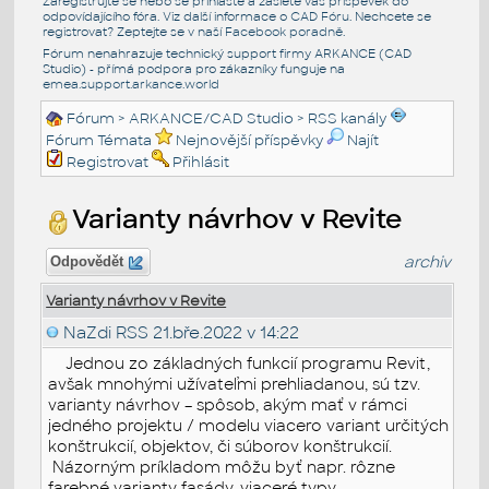
Zaregistrujte se nebo se přihlašte a zašlete váš příspěvek do
odpovídajícího fóra. Viz další informace o
CAD Fóru
. Nechcete se
registrovat? Zeptejte se v naší
Facebook poradně
.
Fórum nenahrazuje technický support firmy ARKANCE (CAD
Studio) - přímá podpora pro zákazníky funguje na
emea.support.arkance.world
Fórum
>
ARKANCE/CAD Studio
>
RSS kanály
Fórum Témata
Nejnovější příspěvky
Najít
Registrovat
Přihlásit
Varianty návrhov v Revite
archiv
Odpovědět
Varianty návrhov v Revite
NaZdi RSS
21.bře.2022 v 14:22
Jednou zo základných funkcií programu Revit,
avšak mnohými užívateľmi prehliadanou, sú tzv.
varianty návrhov – spôsob, akým mať v rámci
jedného projektu / modelu viacero variant určitých
konštrukcií, objektov, či súborov konštrukcií.
Názorným príkladom môžu byť napr. rôzne
farebné varianty fasády, viaceré typy