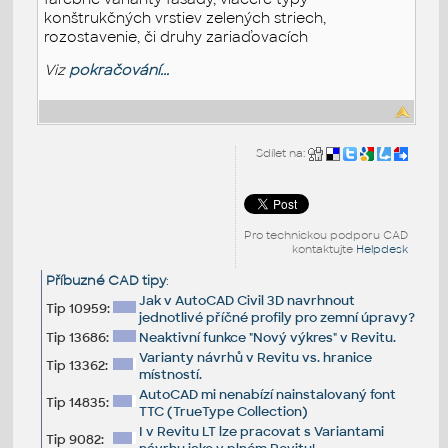
konštrukčných vrstiev zelených striech,
rozostavenie, či druhy zariaďovacích
Viz
pokračování...
Sdílet na:
Pro technickou podporu CAD
kontaktujte
Helpdesk
Příbuzné CAD tipy
:
Jak v AutoCAD Civil 3D navrhnout
Tip 10959:
jednotlivé příčné profily pro zemní úpravy?
Tip 13686:
Neaktivní funkce "Nový výkres" v Revitu.
Varianty návrhů v Revitu vs. hranice
Tip 13362:
místností.
AutoCAD mi nenabízí nainstalovaný font
Tip 14835:
TTC (TrueType Collection)
I v Revitu LT lze pracovat s Variantami
Tip 9082: