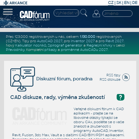
CZ
|
SK
|
EN
|
DE
Přes 123.000 registrovaných u nás, celkem
1.130.000
registrovaných
(CZ+EN)
. Tipy pro
AutoCAD 2027
, pro
Inventor 2027
a pro
Revit 2027
.
Nový
Kalkulátor nosníků
,
Spirograf generátor
a
Regresní křivky
v sekci
Převodníky
.
Kompletní
příkazy
a
proměnné AutoCADu 2027
.
RSS tipy
Diskuzní fórum, poradna
RSS diskuze
?
CAD diskuze, rady, výměna zkušeností
Veřejné diskuzní fórum k CAD
aplikacím - ptejte se na
libovolné otázky týkající se
oboru CAx, podělte se o vaše
znalosti a zkušenosti s
programy AutoCAD, Inventor,
Revit, Fusion, 3ds Max, Vault a s dalšími CAD/BIM/PDM aplikacemi.