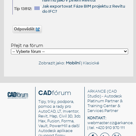
návrhu jako v plném Revitu!
Jak exportovat Fáze BIM projektu z Revitu
Tip 13812:
do IFC?
Odpovědět
Přejít na fórum
Zobrazit jako:
Mobilní
|
Klasické
CAD
fórum
ARKANCE
(CAD
Studio) - Autodesk
Platinum Partner &
Tipy, triky, podpora,
Training Center &
pomoc a rady pro
Services Partner
AutoCAD, LT, Inventor,
Revit, Map, Civil 3D, 3ds
KONTAKT:
Max, Fusion, Forma,
webmaster.cz@arkance.w
Vault, PowerMill a další
| tel. +420 910 970 111
Autodesk aplikace
(support firmy