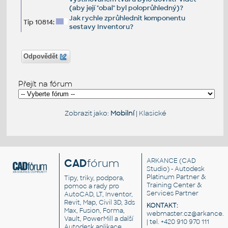
(aby její "obal" byl poloprůhledný)?
Jak rychle zprůhlednit komponentu
Tip 10814:
sestavy Inventoru?
Odpovědět
Přejít na fórum
Zobrazit jako:
Mobilní
|
Klasické
CAD
fórum
ARKANCE
(CAD
Studio) - Autodesk
Platinum Partner &
Tipy, triky, podpora,
Training Center &
pomoc a rady pro
Services Partner
AutoCAD, LT, Inventor,
Revit, Map, Civil 3D, 3ds
KONTAKT:
Max, Fusion, Forma,
webmaster.cz@arkance.w
Vault, PowerMill a další
| tel. +420 910 970 111
Autodesk aplikace