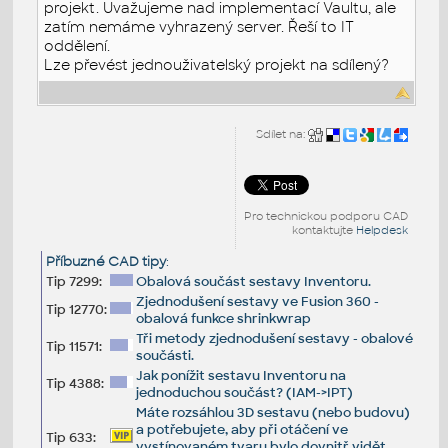
projekt. Uvažujeme nad implementací Vaultu, ale
zatím nemáme vyhrazený server. Řeší to IT
oddělení.
Lze převést jednouživatelský projekt na sdílený?
Sdílet na:
Pro technickou podporu CAD
kontaktujte
Helpdesk
Příbuzné CAD tipy
:
Tip 7299:
Obalová součást sestavy Inventoru.
Zjednodušení sestavy ve Fusion 360 -
Tip 12770:
obalová funkce shrinkwrap
Tři metody zjednodušení sestavy - obalové
Tip 11571:
součásti.
Jak ponížit sestavu Inventoru na
Tip 4388:
jednoduchou součást? (IAM->IPT)
Máte rozsáhlou 3D sestavu (nebo budovu)
a potřebujete, aby při otáčení ve
Tip 633:
vystínovaném tvaru bylo dovnitř vidět