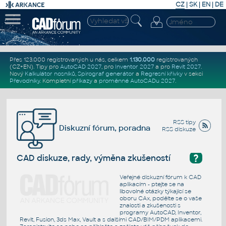
CZ
|
SK
|
EN
|
DE
Přes 123.000 registrovaných u nás, celkem
1.130.000
registrovaných
(CZ+EN)
. Tipy pro
AutoCAD 2027
, pro
Inventor 2027
a pro
Revit 2027
.
Nový
Kalkulátor nosníků
,
Spirograf generátor
a
Regresní křivky
v sekci
Převodníky
.
Kompletní
příkazy
a
proměnné AutoCADu 2027
.
RSS tipy
Diskuzní fórum, poradna
RSS diskuze
?
CAD diskuze, rady, výměna zkušeností
Veřejné diskuzní fórum k CAD
aplikacím - ptejte se na
libovolné otázky týkající se
oboru CAx, podělte se o vaše
znalosti a zkušenosti s
programy AutoCAD, Inventor,
Revit, Fusion, 3ds Max, Vault a s dalšími CAD/BIM/PDM aplikacemi.