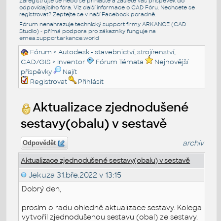
Zaregistrujte se nebo se přihlašte a zašlete váš příspěvek do
odpovídajícího fóra. Viz další informace o
CAD Fóru
. Nechcete se
registrovat? Zeptejte se v naší
Facebook poradně
.
Fórum nenahrazuje technický support firmy ARKANCE (CAD
Studio) - přímá podpora pro zákazníky funguje na
emea.support.arkance.world
Fórum
>
Autodesk - stavebnictví, strojírenství,
CAD/GIS
>
Inventor
Fórum Témata
Nejnovější
příspěvky
Najít
Registrovat
Přihlásit
Aktualizace zjednodušené
sestavy(obalu) v sestavě
archiv
Odpovědět
Aktualizace zjednodušené sestavy(obalu) v sestavě
Jekuza
31.bře.2022 v 13:15
Dobrý den,
prosím o radu ohledně aktualizace sestavy. Kolega
vytvořil zjednodušenou sestavu (obal) ze sestavy.