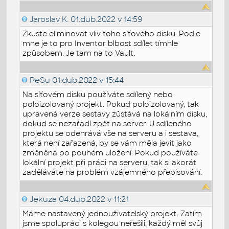
Jaroslav K.
01.dub.2022 v 14:59
Zkuste eliminovat vliv toho síťového disku. Podle
mne je to pro Inventor blbost sdílet tímhle
způsobem. Je tam na to Vault.
PeSu
01.dub.2022 v 15:44
Na síťovém disku používáte sdílený nebo
poloizolovaný projekt. Pokud poloizolovaný, tak
upravená verze sestavy zůstává na lokálním disku,
dokud se nezařadí zpět na server. U sdíleného
projektu se odehrává vše na serveru a i sestava,
která není zařazená, by se vám měla jevit jako
změněná po pouhém uložení. Pokud používáte
lokální projekt při práci na serveru, tak si akorát
zaděláváte na problém vzájemného přepisování.
Jekuza
04.dub.2022 v 11:21
Máme nastavený jednouživatelský projekt. Zatím
jsme spolupráci s kolegou neřešili, každý měl svůj