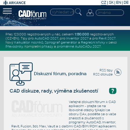
CZ
|
SK
|
EN
|
DE
Přes 123.000 registrovaných u nás, celkem
1.130.000
registrovaných
(CZ+EN)
. Tipy pro
AutoCAD 2027
, pro
Inventor 2027
a pro
Revit 2027
.
Nový
Kalkulátor nosníků
,
Spirograf generátor
a
Regresní křivky
v sekci
Převodníky
.
Kompletní
příkazy
a
proměnné AutoCADu 2027
.
RSS tipy
Diskuzní fórum, poradna
RSS diskuze
?
CAD diskuze, rady, výměna zkušeností
Veřejné diskuzní fórum k CAD
aplikacím - ptejte se na
libovolné otázky týkající se
oboru CAx, podělte se o vaše
znalosti a zkušenosti s
programy AutoCAD, Inventor,
Revit, Fusion, 3ds Max, Vault a s dalšími CAD/BIM/PDM aplikacemi.