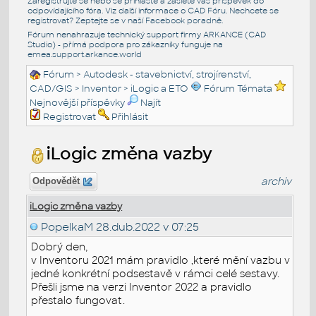
Zaregistrujte se nebo se přihlašte a zašlete váš příspěvek do
odpovídajícího fóra. Viz další informace o
CAD Fóru
. Nechcete se
registrovat? Zeptejte se v naší
Facebook poradně
.
Fórum nenahrazuje technický support firmy ARKANCE (CAD
Studio) - přímá podpora pro zákazníky funguje na
emea.support.arkance.world
Fórum
>
Autodesk - stavebnictví, strojírenství,
CAD/GIS
>
Inventor
>
iLogic a ETO
Fórum Témata
Nejnovější příspěvky
Najít
Registrovat
Přihlásit
iLogic změna vazby
archiv
Odpovědět
iLogic změna vazby
PopelkaM
28.dub.2022 v 07:25
Dobrý den,
v Inventoru 2021 mám pravidlo ,které mění vazbu v
jedné konkrétní podsestavě v rámci celé sestavy.
Přešli jsme na verzi Inventor 2022 a pravidlo
přestalo fungovat.