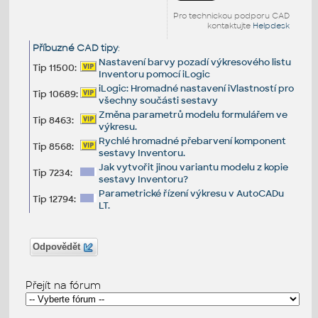
Pro technickou podporu CAD
kontaktujte
Helpdesk
Příbuzné CAD tipy
:
Nastavení barvy pozadí výkresového listu
Tip 11500:
Inventoru pomocí iLogic
iLogic: Hromadné nastavení iVlastností pro
Tip 10689:
všechny součásti sestavy
Změna parametrů modelu formulářem ve
Tip 8463:
výkresu.
Rychlé hromadné přebarvení komponent
Tip 8568:
sestavy Inventoru.
Jak vytvořit jinou variantu modelu z kopie
Tip 7234:
sestavy Inventoru?
Parametrické řízení výkresu v AutoCADu
Tip 12794:
LT.
Odpovědět
Přejít na fórum