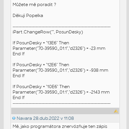
Můžete mě poradit ?
Děkuji Popelka
--------------------------------------------------------------------
iPart.ChangeRow("", PosunDesky)
If PosunDesky = "13E6" Then
Parameter("70-39590_01:1","d2326") = -23 mm
End If
If PosunDesky = "12E6" Then
Parameter("70-39590_01:1","d2326") = -938 mm
End If
If PosunDesky = "10E6" Then
Parameter("70-39590_01:1","d2326") = -2143 mm
End If
--------------------------------------------------------------------
Navara
28.dub.2022 v 11:08
Mě, jako programátora znervózňuje ten zápis