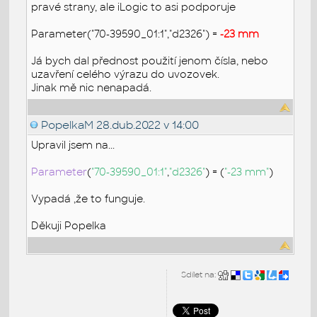
pravé strany, ale iLogic to asi podporuje
Parameter("70-39590_01:1","d2326") =
-23 mm
Já bych dal přednost použití jenom čísla, nebo
uzavření celého výrazu do uvozovek.
Jinak mě nic nenapadá.
PopelkaM
28.dub.2022 v 14:00
Upravil jsem na...
Parameter
(
"70-39590_01:1"
,
"d2326"
) = (
"-23 mm"
)
Vypadá ,že to funguje.
Děkuji Popelka
Sdílet na: