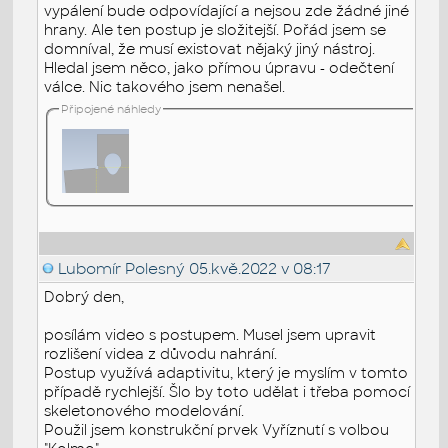
vypálení bude odpovídající a nejsou zde žádné jiné
hrany. Ale ten postup je složitejší. Pořád jsem se
domníval, že musí existovat nějaký jiný nástroj.
Hledal jsem něco, jako přímou úpravu - odečtení
válce. Nic takového jsem nenašel.
Připojené náhledy
Lubomír Polesný
05.kvě.2022 v 08:17
Dobrý den,
posílám video s postupem. Musel jsem upravit
rozlišení videa z důvodu nahrání.
Postup využívá adaptivitu, který je myslím v tomto
případě rychlejší. Šlo by toto udělat i třeba pomocí
skeletonového modelování.
Použil jsem konstrukční prvek Vyříznutí s volbou