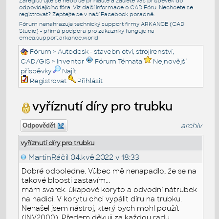
Zaregistrujte se nebo se přihlašte a zašlete váš příspěvek do
odpovídajícího fóra. Viz další informace o
CAD Fóru
. Nechcete se
registrovat? Zeptejte se v naší
Facebook poradně
.
Fórum nenahrazuje technický support firmy ARKANCE (CAD
Studio) - přímá podpora pro zákazníky funguje na
emea.support.arkance.world
Fórum
>
Autodesk - stavebnictví, strojírenství,
CAD/GIS
>
Inventor
Fórum Témata
Nejnovější
příspěvky
Najít
Registrovat
Přihlásit
vyříznutí díry pro trubku
archiv
Odpovědět
vyříznutí díry pro trubku
MartinRáčil
04.kvě.2022 v 18:33
Dobré odpoledne. Vůbec mě nenapadlo, že se na
takové blbosti zastavím...
mám svarek: úkapové koryto a odvodní nátrubek
na hadici. V korytu chci vypálit díru na trubku.
Nenašel jsem nástroj, který bych mohl použít
(INV2000). Předem děkuji za každou radu.