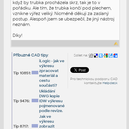
když by trubka procházela skrz, tak je to v
pořádku. Ale tím, že trubka končí pod plechem,
vznikne výřez veliký. Nicméně děkuji za zaslaný
postup. Alespoň jsem se ubezpečil, že jiný nástroj
neznám.
Díky!
Příbuzné CAD tipy
:
Sdílet na:
iLogic - jak ve
výkresu
zpracovat
Tip 10851:
materiál a
Pro technickou podporu CAD
cestu
kontaktujte
Helpdesk
součásti?
Ukládání
DWG kopie
Tip 9476:
IDW výkresu
pojmenované
podle revize.
Jak ve
výkresu
Tip 8717:
zobrazit