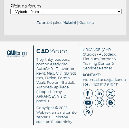
Přejít na fórum
Zobrazit jako:
Mobilní
|
Klasické
CAD
fórum
ARKANCE
(CAD
Studio) - Autodesk
Platinum Partner &
Tipy, triky, podpora,
Training Center &
pomoc a rady pro
Services Partner
AutoCAD, LT, Inventor,
Revit, Map, Civil 3D, 3ds
KONTAKT:
Max, Fusion, Forma,
webmaster.cz@arkance.w
Vault, PowerMill a další
| tel. +420 910 970 111
Autodesk aplikace
(support firmy
ARKANCE). Viz
O
portálu
.
Copyright © 2026 |
Web reklama
na tomto
serveru |
Ochrana
soukromí, podmínky