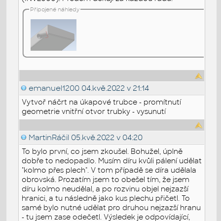
Připojené náhledy
emanuel1200
04.kvě.2022 v 21:14
Vytvoř náčrt na úkapové trubce - promítnutí
geometrie vnitřní otvor trubky - vysunutí
MartinRáčil
05.kvě.2022 v 04:20
To bylo první, co jsem zkoušel. Bohužel, úplně
dobře to nedopadlo. Musím díru kvůli pálení udělat
"kolmo přes plech". V tom případě se díra udělala
obrovská. Prozatím jsem to obešel tím, že jsem
díru kolmo neudělal, a po rozvinu objel nejzazší
hranici, a tu následně jako kus plechu přičetl. To
samé bylo nutné udělat pro druhou nejzazší hranu
- tu jsem zase odečetl. Výsledek je odpovídající,