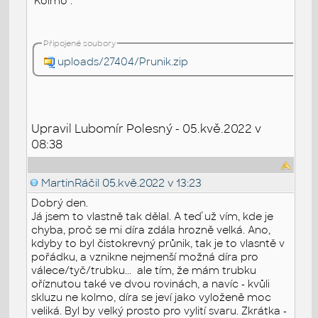
"Kolmo".
Připojené soubory
uploads/27404/Prunik.zip
Upravil Lubomír Polesný - 05.kvě.2022 v
08:38
MartinRáčil
05.kvě.2022 v 13:23
Dobrý den.
Já jsem to vlastně tak dělal. A teď už vím, kde je
chyba, proč se mi díra zdála hrozně velká. Ano,
kdyby to byl čistokrevný průnik, tak je to vlasntě v
pořádku, a vznikne nejmenší možná díra pro
válece/tyč/trubku... ale tím, že mám trubku
oříznutou také ve dvou rovinách, a navíc - kvůli
skluzu ne kolmo, díra se jeví jako vyloženě moc
veliká. Byl by velký prosto pro vylití svaru. Zkrátka -