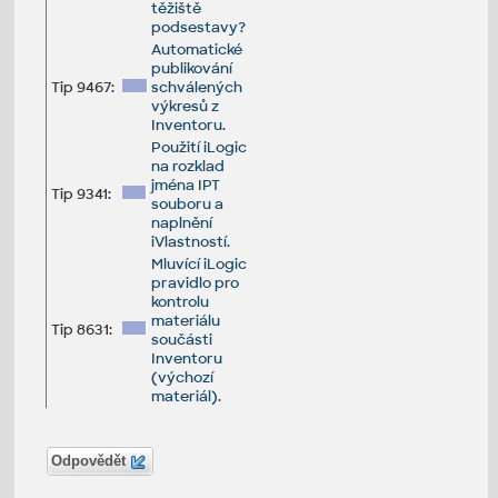
těžiště
podsestavy?
Automatické
publikování
Tip 9467:
schválených
výkresů z
Inventoru.
Použití iLogic
na rozklad
jména IPT
Tip 9341:
souboru a
naplnění
iVlastností.
Mluvící iLogic
pravidlo pro
kontrolu
materiálu
Tip 8631:
součásti
Inventoru
(výchozí
materiál).
Odpovědět