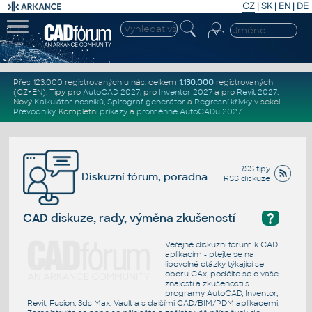
CZ
|
SK
|
EN
|
DE
Přes 123.000 registrovaných u nás, celkem
1.130.000
registrovaných
(CZ+EN)
. Tipy pro
AutoCAD 2027
, pro
Inventor 2027
a pro
Revit 2027
.
Nový
Kalkulátor nosníků
,
Spirograf generátor
a
Regresní křivky
v sekci
Převodníky
.
Kompletní
příkazy
a
proměnné AutoCADu 2027
.
RSS tipy
Diskuzní fórum, poradna
RSS diskuze
?
CAD diskuze, rady, výměna zkušeností
Veřejné diskuzní fórum k CAD
aplikacím - ptejte se na
libovolné otázky týkající se
oboru CAx, podělte se o vaše
znalosti a zkušenosti s
programy AutoCAD, Inventor,
Revit, Fusion, 3ds Max, Vault a s dalšími CAD/BIM/PDM aplikacemi.