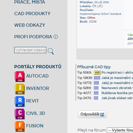
PRÁCE, MÍSTA
Přihlášen:
09.zář.2004
Lokalita:
ČR (JČ)
Používám:
CAD PRODUKTY
Implementujeme řešení Autodesk
Stav:
Offline
Bodů:
22208
WEB ODKAZY
Vla
PROFI PODPORA
ⓘ
AR
(po
PORTÁLY PRODUKTŮ
Příbuzné CAD tipy
:
Tip 5069:
Po registraci i akt
AUTOCAD
Tip 13839:
Jaká je maximální
Tip 13772:
Jaký je maximální 
INVENTOR
Tip 5289:
Nastavení zkratek 
Tip 4077:
Rubikova kostka pro
Tip 2470:
Jak jinak získat sé
REVIT
CIVIL 3D
Odpovědět
FUSION
Přejít na fórum