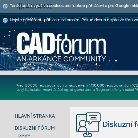
Tento portál využívá cookies pro funkce přihlášení a pro Google rek
CAD FÓRUM - TIPY A TRIKY | UTILITY | DISKUZE | BLOKY |
Nejste přihlášeni - přihlaste se prosím. Pokud dosud nejste ve fóru za
Přes 123.000 registrovaných u nás, celkem
1.130.000
registrovaných (C
Nový
Kalkulátor nosníků
,
Spirograf generátor
a
Regresní křivky
v sekci
P
HLAVNÍ STRÁNKA
Diskuzní 
DISKUZNÍ FÓRUM
pokyny