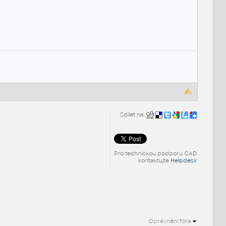
Sdílet na:
Pro technickou podporu CAD
kontaktujte
Helpdesk
Oprávnění fóra