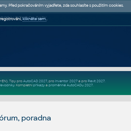
lamy. Před pokračováním vyjadřete, zda souhlasíte s použitím cookies.
 PODPORA | POMOC A RADY
registrováni,
klikněte sem.
.
Z+EN)
. Tipy pro
AutoCAD 2027
, pro
Inventor 2027
a pro
Revit 2027
.
řevodníky
.
Kompletní
příkazy
a
proměnné AutoCADu 2027
.
fórum, poradna