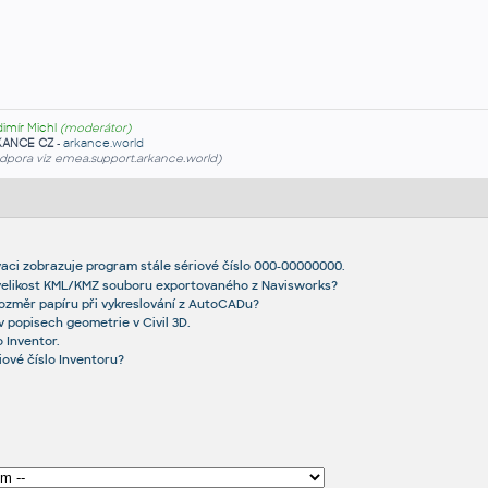
dimír Michl
(moderátor)
KANCE CZ
-
arkance.world
dpora viz emea.support.arkance.world)
ivaci zobrazuje program stále sériové číslo 000-00000000.
 velikost KML/KMZ souboru exportovaného z Navisworks?
rozměr papíru při vykreslování z AutoCADu?
v popisech geometrie v Civil 3D.
 Inventor.
riové číslo Inventoru?