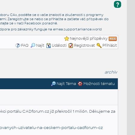
?
e oboru CAx, podělte se o vaše znalosti a zkušenosti s programy
emi. Zaregistrujte se nebo se přihlašte a zašlete váš příspěvek do
tejte se v naší
Facebook poradně
.
dpora pro zákazníky funguje na
emea.support.arkance.world
Nejnovější příspěvky
FAQ
Najít
Události
Registrovat
Přihlásit
archiv
Najít Téma
Možnosti tématu
kci portálu CADforum.cz již překročil 1 milión. Děkujeme za
trovanych-uzivatelu-na-ceskem-portalu-cadforum-cz