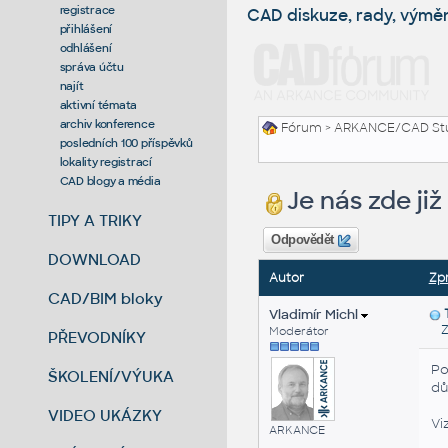
registrace
CAD diskuze, rady, výmě
přihlášení
odhlášení
správa účtu
najít
aktivní témata
archiv konference
Fórum
>
ARKANCE/CAD St
posledních 100 příspěvků
lokality registrací
CAD blogy a média
Je nás zde ji
TIPY A TRIKY
Odpovědět
DOWNLOAD
Autor
Zp
CAD/BIM bloky
Vladimír Michl
Za
Moderátor
PŘEVODNÍKY
Po
ŠKOLENÍ/VÝUKA
dů
VIDEO UKÁZKY
Vi
ARKANCE