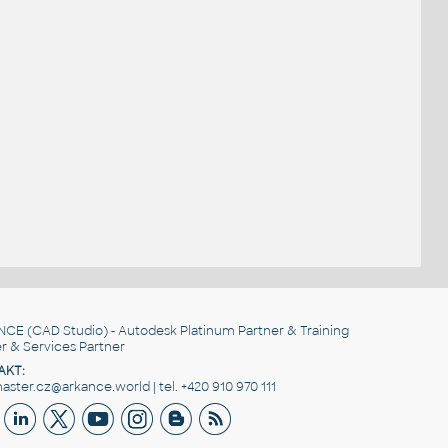
.
NCE
(CAD Studio) - Autodesk Platinum Partner & Training
r & Services Partner
AKT:
ster.cz@arkance.world | tel. +420 910 970 111