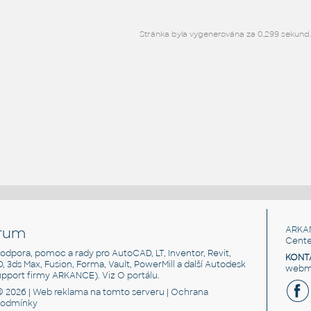
Stránka byla vygenerována za 0,299 sekund
rum
ARKA
Cente
, podpora, pomoc a rady pro AutoCAD, LT, Inventor, Revit,
KONT
3D, 3ds Max, Fusion, Forma, Vault, PowerMill a další Autodesk
webma
support firmy ARKANCE). Viz
O portálu
.
© 2026 |
Web reklama
na tomto serveru |
Ochrana
podmínky