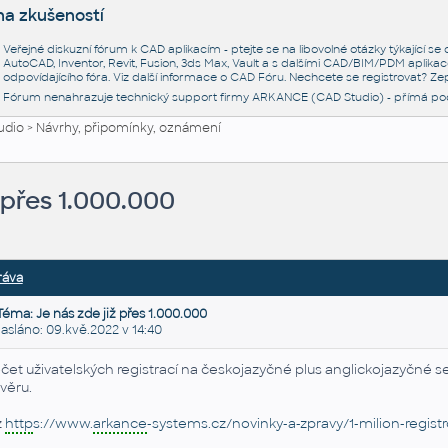
na zkušeností
Veřejné diskuzní fórum k CAD aplikacím - ptejte se na libovolné otázky týkající s
AutoCAD, Inventor, Revit, Fusion, 3ds Max, Vault a s dalšími CAD/BIM/PDM aplikac
odpovídajícího fóra. Viz další informace o
CAD Fóru
. Nechcete se registrovat? Zep
Fórum nenahrazuje technický support firmy ARKANCE (CAD Studio) - přímá po
udio
>
Návrhy, připomínky, oznámení
ž přes 1.000.000
ráva
Téma: Je nás zde již přes 1.000.000
sláno: 09.kvě.2022 v 14:40
čet uživatelských registrací na českojazyčné plus anglickojazyčné se
věru.
z
http
s://www.
arkance
-systems.cz/novinky-a-zpravy/1-milion-regis