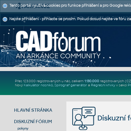
Tento portál využívá cookies pro funkce přihlášení a pro Google rek
CAD FÓRUM - TIPY A TRIKY | UTILITY | DISKUZE | BLOKY |
Nejste přihlášeni - přihlaste se prosím. Pokud dosud nejste ve fóru za
Přes 123.000 registrovaných u nás, celkem
1.130.000
registrovaných (C
Nový
Kalkulátor nosníků
,
Spirograf generátor
a
Regresní křivky
v sekci
P
HLAVNÍ STRÁNKA
Diskuzní 
DISKUZNÍ FÓRUM
pokyny