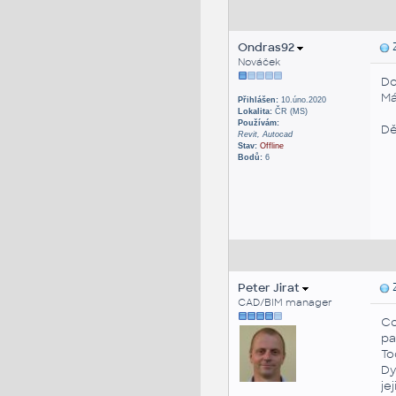
Ondras92
Z
Nováček
Do
Má
Přihlášen:
10.úno.2020
Lokalita:
ČR (MS)
Používám:
Dě
Revit, Autocad
Stav:
Offline
Bodů:
6
Peter Jirat
Z
CAD/BIM manager
Co
pa
To
Dy
je