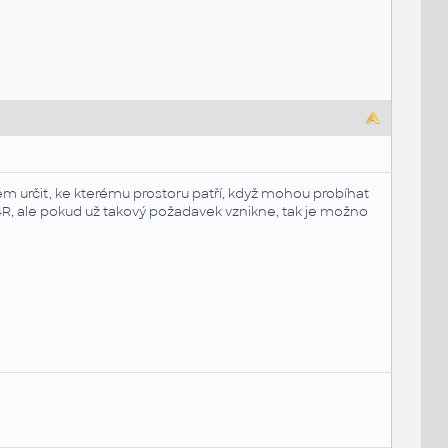
m určit, ke kterému prostoru patří, když mohou probíhat
T4R, ale pokud už takový požadavek vznikne, tak je možno