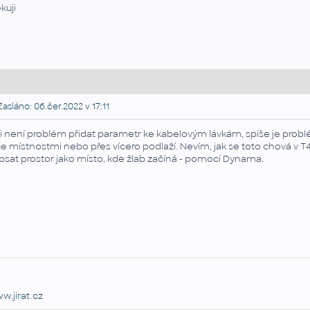
kuji
asláno: 06.čer.2022 v 17:11
i není problém přidat parametr ke kabelovým lávkám, spíše je problé
ce místnostmi nebo přes vícero podlaží. Nevím, jak se toto chová v 
psat prostor jako místo, kde žlab začíná - pomocí Dynama.
w.jirat.cz