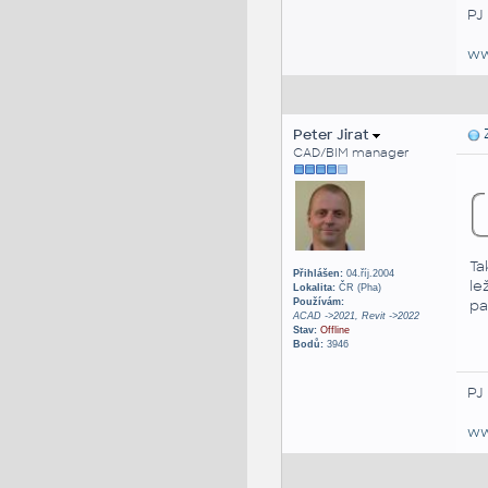
PJ
ww
Peter Jirat
Z
CAD/BIM manager
Ta
Přihlášen:
04.říj.2004
le
Lokalita:
ČR (Pha)
pa
Používám:
ACAD ->2021, Revit ->2022
Stav:
Offline
Bodů:
3946
PJ
ww