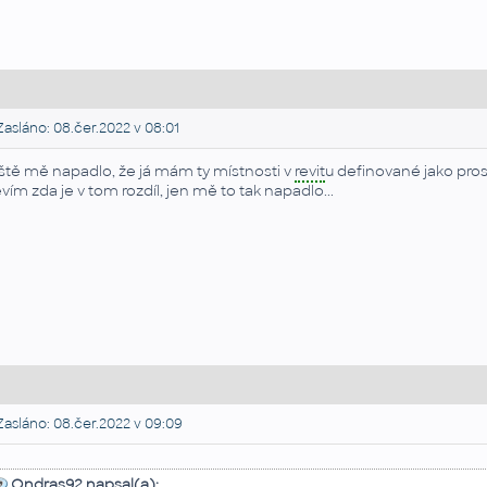
asláno: 08.čer.2022 v 08:01
ště mě napadlo, že já mám ty místnosti v
revit
u definované jako prost
vím zda je v tom rozdíl, jen mě to tak napadlo...
asláno: 08.čer.2022 v 09:09
Ondras92 napsal(a):