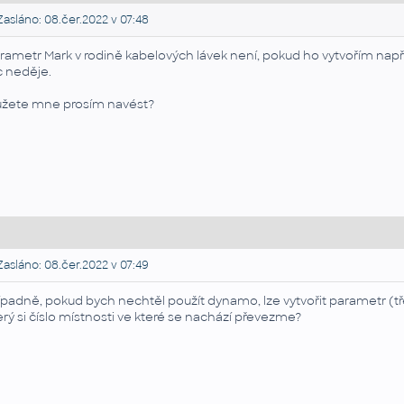
asláno: 08.čer.2022 v 07:48
rametr Mark v rodině kabelových lávek není, pokud ho vytvořím např
c neděje.
žete mne prosím navést?
asláno: 08.čer.2022 v 07:49
ípadně, pokud bych nechtěl použít dynamo, lze vytvořit parametr (t
erý si číslo místnosti ve které se nachází převezme?