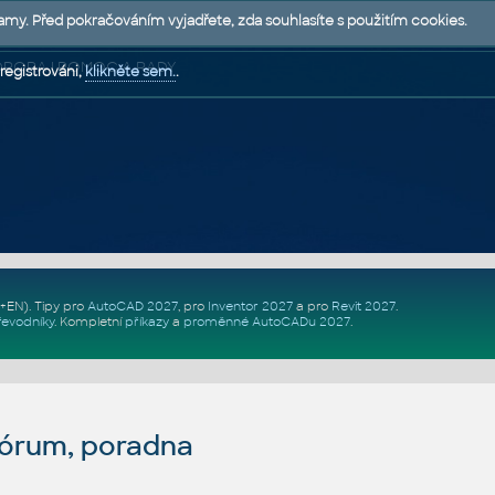
lamy. Před pokračováním vyjadřete, zda souhlasíte s použitím cookies.
 PODPORA | POMOC A RADY
registrováni,
klikněte sem.
.
Z+EN)
. Tipy pro
AutoCAD 2027
, pro
Inventor 2027
a pro
Revit 2027
.
řevodníky
.
Kompletní
příkazy
a
proměnné AutoCADu 2027
.
fórum, poradna