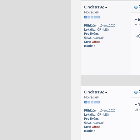
Ondras92
Z
Nováček
Pa
ni
Přihlášen:
10.úno.2020
Lokalita:
ČR (MS)
Používám:
Mů
Revit, Autocad
Stav:
Offline
Bodů:
6
Ondras92
Z
Nováček
Př
kt
Přihlášen:
10.úno.2020
Lokalita:
ČR (MS)
Používám:
Revit, Autocad
Stav:
Offline
Bodů:
6