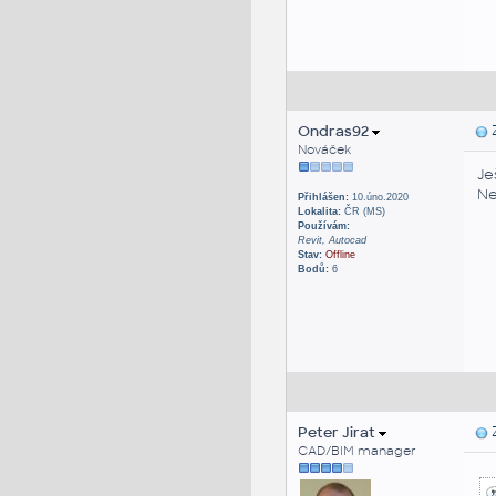
Ondras92
Z
Nováček
Je
Ne
Přihlášen:
10.úno.2020
Lokalita:
ČR (MS)
Používám:
Revit, Autocad
Stav:
Offline
Bodů:
6
Peter Jirat
Z
CAD/BIM manager