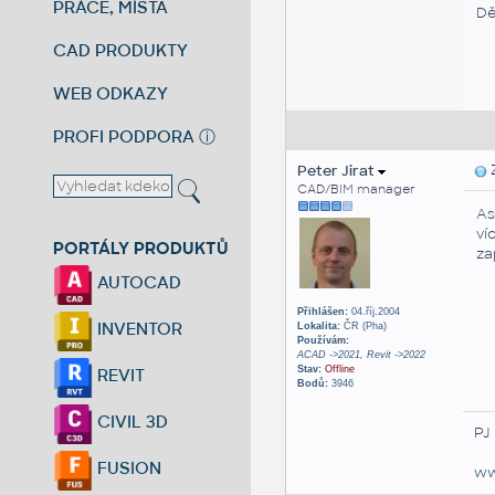
PRÁCE, MÍSTA
Dě
CAD PRODUKTY
WEB ODKAZY
PROFI PODPORA
ⓘ
Peter Jirat
Z
CAD/BIM manager
As
ví
PORTÁLY PRODUKTŮ
za
AUTOCAD
Přihlášen:
04.říj.2004
INVENTOR
Lokalita:
ČR (Pha)
Používám:
ACAD ->2021, Revit ->2022
Stav:
Offline
REVIT
Bodů:
3946
CIVIL 3D
PJ
FUSION
ww