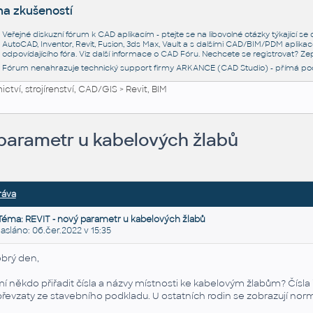
na zkušeností
Veřejné diskuzní fórum k CAD aplikacím - ptejte se na libovolné otázky týkající s
AutoCAD, Inventor, Revit, Fusion, 3ds Max, Vault a s dalšími CAD/BIM/PDM aplikac
odpovídajícího fóra. Viz další informace o
CAD Fóru
. Nechcete se registrovat? Zep
Fórum nenahrazuje technický support firmy ARKANCE (CAD Studio) - přímá po
ctví, strojírenství, CAD/GIS
>
Revit, BIM
 parametr u kabelových žlabů
ráva
Téma: REVIT - nový parametr u kabelových žlabů
láno: 06.čer.2022 v 15:35
brý den,
í někdo přiřadit čísla a názvy místnosti ke kabelovým žlabům? Čísla
převzaty ze stavebního podkladu. U ostatních rodin se zobrazují no