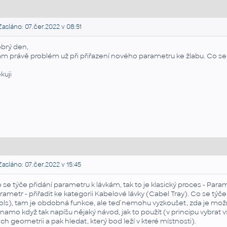
asláno: 07.čer.2022 v 08:51
brý den,
m právě problém už při přiřazení nového parametru ke žlabu. Co 
kuji
asláno: 07.čer.2022 v 15:45
 se týče přidání parametru k lávkám, tak to je klasický proces - Param
rametr - přiřadit ke kategorii Kabelové lávky (Cabel Tray). Co se tý
ols), tam je obdobná funkce, ale teď nemohu vyzkoušet, zda je možnost
namo když tak napíšu nějaký návod, jak to použít (v principu vybrat všec
jich geometrii a pak hledat, který bod leží v které místnosti).