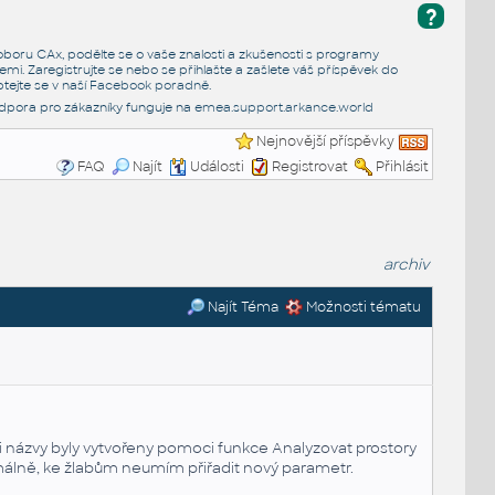
?
e oboru CAx, podělte se o vaše znalosti a zkušenosti s programy
emi. Zaregistrujte se nebo se přihlašte a zašlete váš příspěvek do
tejte se v naší
Facebook poradně
.
dpora pro zákazníky funguje na
emea.support.arkance.world
Nejnovější příspěvky
FAQ
Najít
Události
Registrovat
Přihlásit
archiv
Najít Téma
Možnosti tématu
 i názvy byly vytvořeny pomoci funkce Analyzovat prostory
rmálně, ke žlabům neumím přiřadit nový parametr.