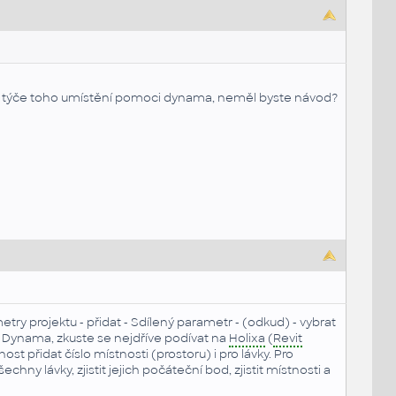
se týče toho umístění pomoci dynama, neměl byste návod?
etry projektu - přidat - Sdílený parametr - (odkud) - vybrat
če Dynama, zkuste se nejdříve podívat na
Holixa
(
Revit
 přidat číslo místnosti (prostoru) i pro lávky. Pro
hny lávky, zjistit jejich počáteční bod, zjistit místnosti a