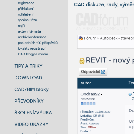
registrace
CAD diskuze, rady, výmě
přihlášení
odhlášení
správa účtu
najít
aktivní témata
archiv konference
Fórum
>
Autodesk - stavebni
posledních 100 příspěvků
lokality registrací
CAD blogy a média
REVIT - nový
TIPY A TRIKY
Odpovědět
DOWNLOAD
Autor
Zp
CAD/BIM bloky
Ondras92
Zas
Nováček
PŘEVODNÍKY
Do
ŠKOLENÍ/VÝUKA
Přihlášen:
10.úno.2020
Lokalita:
ČR (MS)
Používám:
Um
VIDEO UKÁZKY
Revit, Autocad
a 
Stav:
Offline
Bodů:
6