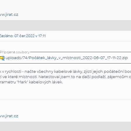
w.jirat.cz
asláno: 07.čer.2022 v 17:11
Připojené soubory
uploads/74/Počátek_lávky_v_místnosti_2022-06-07_17-11-22.zip
k v rychlosti - načte všechny kabelové lávky, zjistí jejich počáteční bod,
ží ve které místnosti. Netestoval jsem to na další podlaží, zájemcům
rametru "Mark" kabelových lávek.
w.jirat.cz