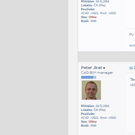
Přihlášen:
04.říj.2004
Lokalita:
ČR (Pha)
Používám:
ACAD ->2021, Revit ->2022
Stav:
Offline
Bodů:
3946
PJ
ww
Peter Jirat
Z
CAD/BIM manager
Te
vk
Přihlášen:
04.říj.2004
Lokalita:
ČR (Pha)
Používám:
ACAD ->2021, Revit ->2022
Stav:
Offline
Bodů:
3946