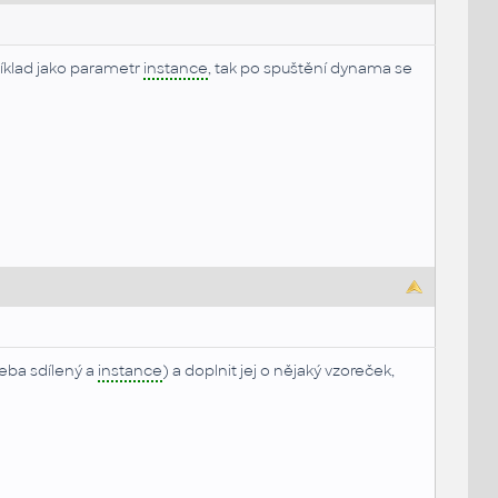
íklad jako parametr
instance
, tak po spuštění dynama se
řeba sdílený a
instance
) a doplnit jej o nějaký vzoreček,