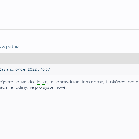
w.jirat.cz
asláno: 07.čer.2022 v 16:37
ď jsem koukal do
Holixa
, tak opravdu ani tam nemají funkčnost pro p
ládané rodiny, ne pro systémové.