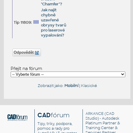
"Chamfer"?
Jak najít
chybně
uzavřené
Tip 11809:
obrysy tvarů
pro laserové
vypalování?
Odpovědět
Přejít na fórum
Zobrazit jako:
Mobilní
|
Klasické
CAD
fórum
ARKANCE
(CAD
Studio) - Autodesk
Platinum Partner &
Tipy, triky, podpora,
Training Center &
pomoc a rady pro
Services Partner