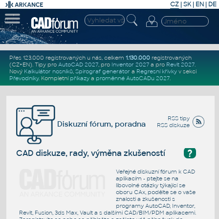
CZ
|
SK
|
EN
|
DE
Přes 123.000 registrovaných u nás, celkem
1.130.000
registrovaných
(CZ+EN)
. Tipy pro
AutoCAD 2027
, pro
Inventor 2027
a pro
Revit 2027
.
Nový
Kalkulátor nosníků
,
Spirograf generátor
a
Regresní křivky
v sekci
Převodníky
.
Kompletní
příkazy
a
proměnné AutoCADu 2027
.
RSS tipy
Diskuzní fórum, poradna
RSS diskuze
?
CAD diskuze, rady, výměna zkušeností
Veřejné diskuzní fórum k CAD
aplikacím - ptejte se na
libovolné otázky týkající se
oboru CAx, podělte se o vaše
znalosti a zkušenosti s
programy AutoCAD, Inventor,
Revit, Fusion, 3ds Max, Vault a s dalšími CAD/BIM/PDM aplikacemi.