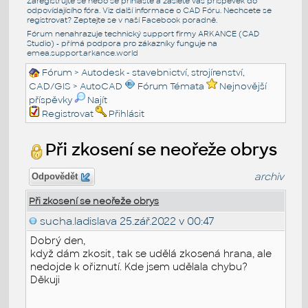
Zaregistrujte se nebo se přihlašte a zašlete váš příspěvek do
odpovídajícího fóra. Viz další informace o
CAD Fóru
. Nechcete se
registrovat? Zeptejte se v naší
Facebook poradně
.
Fórum nenahrazuje technický support firmy ARKANCE (CAD
Studio) - přímá podpora pro zákazníky funguje na
emea.support.arkance.world
Fórum
>
Autodesk - stavebnictví, strojírenství,
CAD/GIS
>
AutoCAD
Fórum Témata
Nejnovější
příspěvky
Najít
Registrovat
Přihlásit
Při zkosení se neořeže obrys
archiv
Odpovědět
Při zkosení se neořeže obrys
sucha.ladislava
25.zář.2022 v 00:47
Dobrý den,
když dám zkosit, tak se udělá zkosená hrana, ale
nedojde k ořiznutí. Kde jsem udělala chybu?
Děkuji