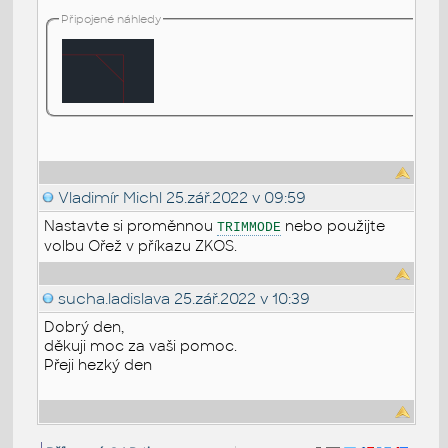
Připojené náhledy
Vladimír Michl
25.zář.2022 v 09:59
Nastavte si proměnnou
nebo použijte
TRIMMODE
volbu Ořež v příkazu ZKOS.
sucha.ladislava
25.zář.2022 v 10:39
Dobrý den,
děkuji moc za vaši pomoc.
Přeji hezký den