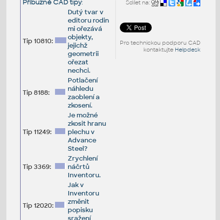
Příbuzné CAD tipy
:
Sdílet na:
Dutý tvar v
editoru rodin
mi ořezává
objekty,
Tip 10810:
Pro technickou podporu CAD
jejichž
kontaktujte
Helpdesk
geometrii
ořezat
nechci.
Potlačení
náhledu
Tip 8188:
zaoblení a
zkosení.
Je možné
zkosit hranu
Tip 11249:
plechu v
Advance
Steel?
Zrychlení
Tip 3369:
náčrtů
Inventoru.
Jak v
Inventoru
změnit
Tip 12020:
popisku
sražení