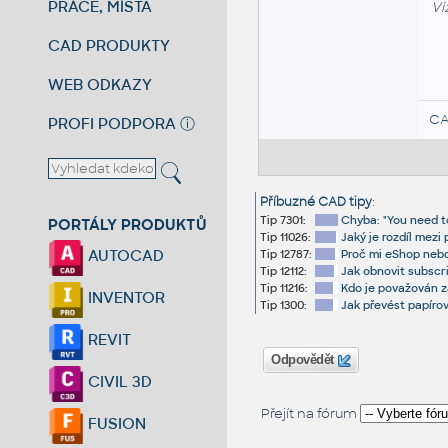
PRÁCE, MÍSTA
Vi
CAD PRODUKTY
WEB ODKAZY
CA
PROFI PODPORA
ⓘ
Příbuzné CAD tipy
:
Tip 7301:
Chyba: "You need t
PORTÁLY PRODUKTŮ
Tip 11026:
Jaký je rozdíl mez
AUTOCAD
Tip 12787:
Proč mi eShop nebo
Tip 12112:
Jak obnovit subscr
Tip 11216:
Kdo je považován z
INVENTOR
Tip 1300:
Jak převést papíro
REVIT
Odpovědět
CIVIL 3D
Přejít na fórum
FUSION