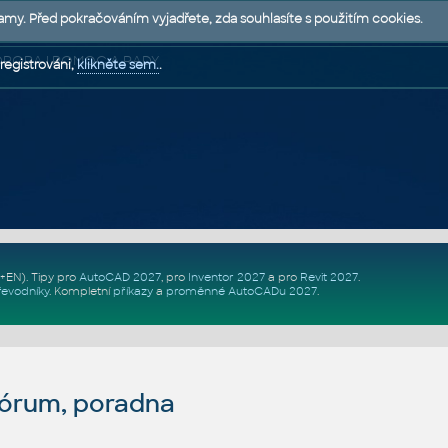
lamy. Před pokračováním vyjadřete, zda souhlasíte s použitím cookies.
 PODPORA | POMOC A RADY
registrováni,
klikněte sem.
.
Z+EN)
. Tipy pro
AutoCAD 2027
, pro
Inventor 2027
a pro
Revit 2027
.
řevodníky
.
Kompletní
příkazy
a
proměnné AutoCADu 2027
.
fórum, poradna