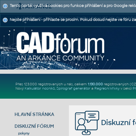
Tento portál využívá cookies pro funkce přihlášení a pro Google rek
CAD FÓRUM - TIPY A TRIKY | UTILITY | DISKUZE | BLOKY |
Nejste přihlášeni - přihlaste se prosím. Pokud dosud nejste ve fóru za
Přes 123.000 registrovaných u nás, celkem
1.130.000
registrovaných (C
Nový
Kalkulátor nosníků
,
Spirograf generátor
a
Regresní křivky
v sekci
P
HLAVNÍ STRÁNKA
Diskuzní 
DISKUZNÍ FÓRUM
pokyny