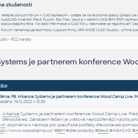
na zkušeností
Veřejné diskuzní fórum k CAD aplikacím - ptejte se na libovolné otázky týkající s
AutoCAD, Inventor, Revit, Fusion, 3ds Max, Vault a s dalšími CAD/BIM/PDM aplikac
odpovídajícího fóra. Viz další informace o
CAD Fóru
. Nechcete se registrovat? Zep
Fórum nenahrazuje technický support firmy ARKANCE (CAD Studio) - přímá po
udio
>
RSS kanály
Systems je partnerem konference Woo
ráva
Téma: FB: Arkance Systems je partnerem konference Wood Camp Live. P
láno: 14.říj.2022 v 12:30
Arkance
Systems je partnerem konference Wood Camp Live. Pre
dřevostaveb. Základem řešení je světově nejrozšířenější nástroj p
vit
, doplněná o nástroje pro specifické potřeby dřevostaveb pomo
tp
s://www.woodcamp.cz/ #
BIM
#drevostavby #
Revit
#AGACAD #
A