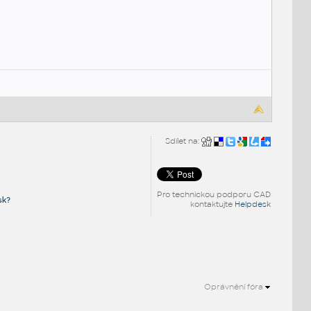
Sdílet na:
Pro technickou podporu CAD
sk?
kontaktujte
Helpdesk
Oprávnění fóra