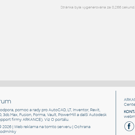
Stránka byla vygenerována za 0,266 sekund
rum
ARKA
Cente
, podpora, pomoc a rady pro AutoCAD, LT, Inventor, Revit,
KONT
3D, 3ds Max, Fusion, Forma, Vault, PowerMill a další Autodesk
webma
support firmy ARKANCE). Viz
O portálu
.
© 2026 |
Web reklama
na tomto serveru |
Ochrana
podmínky