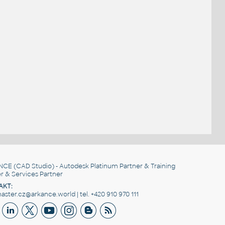
.
NCE
(CAD Studio) - Autodesk Platinum Partner & Training
r & Services Partner
AKT:
ster.cz@arkance.world | tel. +420 910 970 111