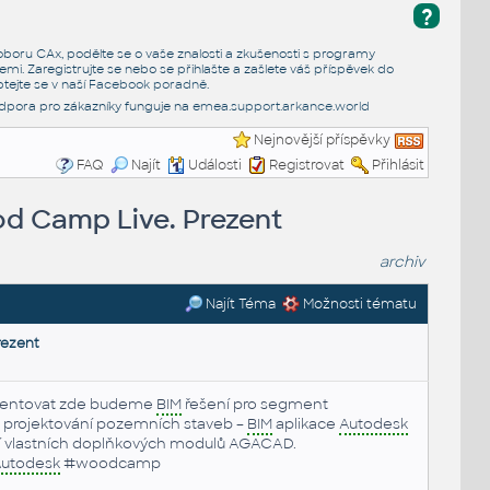
?
e oboru CAx, podělte se o vaše znalosti a zkušenosti s programy
emi. Zaregistrujte se nebo se přihlašte a zašlete váš příspěvek do
tejte se v naší
Facebook poradně
.
dpora pro zákazníky funguje na
emea.support.arkance.world
Nejnovější příspěvky
FAQ
Najít
Události
Registrovat
Přihlásit
d Camp Live. Prezent
archiv
Najít Téma
Možnosti tématu
rezent
zentovat zde budeme
BIM
řešení pro segment
ro projektování pozemních staveb –
BIM
aplikace
Autodesk
cí vlastních doplňkových modulů AGACAD.
utodesk
#woodcamp