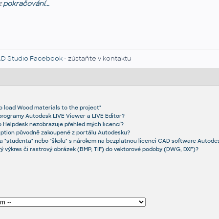
z
pokračování...
D Studio Facebook
- zústaňte v kontaktu
o load Wood materials to the project"
i programy Autodesk LIVE Viewer a LIVE Editor?
 Helpdesk nezobrazuje přehled mých licencí?
iption původně zakoupené z portálu Autodesku?
a "studenta" nebo "školu" s nárokem na bezplatnou licenci CAD software Autode
vý výkres či rastrový obrázek (BMP, TIF) do vektorové podoby (DWG, DXF)?