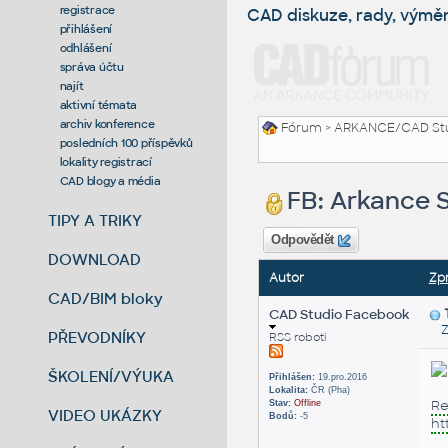
registrace
CAD diskuze, rady, výmě
přihlášení
odhlášení
správa účtu
najít
aktivní témata
archiv konference
Fórum
>
ARKANCE/CAD St
posledních 100 příspěvků
lokality registrací
CAD blogy a média
FB: Arkance 
TIPY A TRIKY
Odpovědět
DOWNLOAD
Autor
Zp
CAD/BIM bloky
CAD Studio Facebook
Zas
PŘEVODNÍKY
RSS roboti
ŠKOLENÍ/VÝUKA
Přihlášen:
19.pro.2016
Lokalita:
ČR (Pha)
Re
Stav:
Offline
VIDEO UKÁZKY
Bodů:
-5
ht