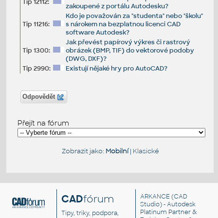
Tip 12112:
zakoupené z portálu Autodesku?
Kdo je považován za "studenta" nebo "školu"
Tip 11216:
s nárokem na bezplatnou licenci CAD
software Autodesk?
Jak převést papírový výkres či rastrový
Tip 1300:
obrázek (BMP, TIF) do vektorové podoby
(DWG, DXF)?
Tip 2990:
Existují nějaké hry pro AutoCAD?
Odpovědět
Přejít na fórum
Zobrazit jako:
Mobilní
|
Klasické
CAD
fórum
ARKANCE
(CAD
Studio) - Autodesk
Platinum Partner &
Tipy, triky, podpora,