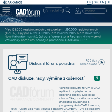
CZ
|
SK
|
EN
|
DE
Přes 123.000 registrovaných u nás, celkem
1.130.000
registrovaných
(CZ+EN)
. Tipy pro
AutoCAD 2027
, pro
Inventor 2027
a pro
Revit 2027
.
Nový
Kalkulátor nosníků
,
Spirograf generátor
a
Regresní křivky
v sekci
Převodníky
.
Kompletní
příkazy
a
proměnné AutoCADu 2027
.
RSS tipy
Diskuzní fórum, poradna
RSS diskuze
?
CAD diskuze, rady, výměna zkušeností
Veřejné diskuzní fórum k CAD
aplikacím - ptejte se na
libovolné otázky týkající se
oboru CAx, podělte se o vaše
znalosti a zkušenosti s
programy AutoCAD, Inventor,
Revit, Fusion, 3ds Max, Vault a s dalšími CAD/BIM/PDM aplikacemi.