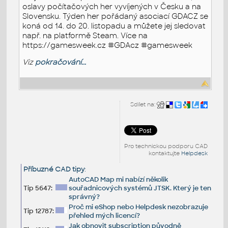
oslavy počítačových her vyvíjených v Česku a na
Slovensku. Týden her pořádaný asociací GDACZ se
koná od 14. do 20. listopadu a můžete jej sledovat
např. na platformě Steam. Více na
https://gamesweek.cz #GDAcz #gamesweek
Viz
pokračování...
Sdílet na:
Pro technickou podporu CAD
kontaktujte
Helpdesk
Příbuzné CAD tipy
:
AutoCAD Map mi nabízí několik
Tip 5647:
souřadnicových systémů JTSK. Který je ten
správný?
Proč mi eShop nebo Helpdesk nezobrazuje
Tip 12787:
přehled mých licencí?
Jak obnovit subscription původně