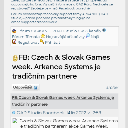
Zaregistrujte se nebo se přihlašte a zašlete váš příspěvek do
odpovídajícího fóra. Viz další informace o
CAD Fóru
. Nechcete se
registrovat? Zeptejte se v naší
Facebook poradně
.
Fórum nenahrazuje technický support firmy ARKANCE (CAD
Studio) - přímá podpora pro zákazníky funguje na
emea.support.arkance.world
Fórum
>
ARKANCE/CAD Studio
>
RSS kanály
Fórum Témata
Nejnovější příspěvky
Najít
Registrovat
Přihlásit
FB: Czech & Slovak Games
week. Arkance Systems je
tradičním partnere
archiv
Odpovědět
FB: Czech & Slovak Games week. Arkance Systems je
tradičním partnere
CAD Studio Facebook
14.lis.2022 v 12:53
Czech & Slovak Games week. Arkance Systems
je tradičním partnerem akce Games Week,