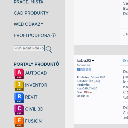
PRÁCE, MÍSTA
Sa
Bu
CAD PRODUKTY
Dě
WEB ODKAZY
J. 
PROFI PODPORA
ⓘ
kuba.92
Z
PORTÁLY PRODUKTŮ
Nováček
Do
AUTOCAD
po
Přihlášen:
04.kvě.2012
lo
Lokalita:
ČR (Pha)
INVENTOR
Používám:
na
AutoCAD,Civil3D
Os
Stav:
Offline
REVIT
Bodů:
38
tu
Dě
CIVIL 3D
S 
Ja
FUSION