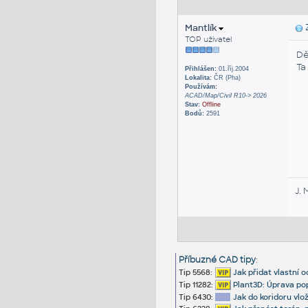
Mantlík
Z
TOP uživatel
Dě
Ta
Přihlášen:
01.říj.2004
Lokalita:
ČR (Pha)
Používám:
ACAD/Map/Civil R10-> 2026
Stav:
Offline
Bodů:
2591
J. 
Příbuzné CAD tipy
:
Tip 5568:
Jak přidat vlastní 
Tip 11282:
Plant3D: Úprava pop
Tip 6430:
Jak do koridoru vlo