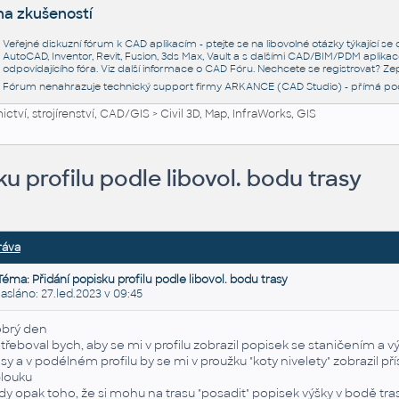
na zkušeností
Veřejné diskuzní fórum k CAD aplikacím - ptejte se na libovolné otázky týkající s
AutoCAD, Inventor, Revit, Fusion, 3ds Max, Vault a s dalšími CAD/BIM/PDM aplikac
odpovídajícího fóra. Viz další informace o
CAD Fóru
. Nechcete se registrovat? Zep
Fórum nenahrazuje technický support firmy ARKANCE (CAD Studio) - přímá po
ctví, strojírenství, CAD/GIS
>
Civil 3D, Map, InfraWorks, GIS
ku profilu podle libovol. bodu trasy
ráva
Téma: Přidání popisku profilu podle libovol. bodu trasy
láno: 27.led.2023 v 09:45
brý den
třeboval bych, aby se mi v profilu zobrazil popisek se staničením a 
asy a v podélném profilu by se mi v proužku "koty nivelety" zobrazil p
louku
dy opak toho, že si mohu na trasu "posadit" popisek výšky v bodě tras