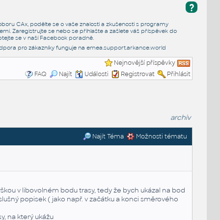
?
e oboru CAx, podělte se o vaše znalosti a zkušenosti s programy
emi. Zaregistrujte se nebo se přihlašte a zašlete váš příspěvek do
tejte se v naší
Facebook poradně
.
dpora pro zákazníky funguje na
emea.support.arkance.world
Nejnovější příspěvky
FAQ
Najít
Události
Registrovat
Přihlásit
archiv
Najít Téma
Možnosti tématu
výškou v libovolném bodu trasy, tedy že bych ukázal na bod
říslušný popisek ( jako např. v začátku a konci směrového
y, na který ukážu