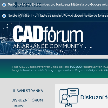
Tento portál využívá cookies pro funkce přihlášení a pro Google rek
CAD FÓRUM - TIPY A TRIKY | UTILITY | DISKUZE | BLOKY |
Nejste přihlášeni - přihlaste se prosím. Pokud dosud nejste ve fóru za
Přes 123.000 registrovaných u nás, celkem
1.130.000
registrovaných (C
Nový
Kalkulátor nosníků
,
Spirograf generátor
a
Regresní křivky
v sekci
P
HLAVNÍ STRÁNKA
Diskuzní 
DISKUZNÍ FÓRUM
pokyny