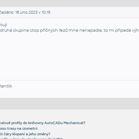
asláno: 16.úno.2023 v 10:15
kuji
 druhá skupina stop příčných řezů mne nenapadla, to mi připadá vý
Mantlík
ocelové profily do knihovny AutoCADu Mechanical?
isu trasy na izometrii
žit čáry klopení a jeho změny?