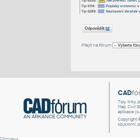
Tip 6228:
Jak přenést terén, p
Tip 6114:
Popisky vrstevnic v 
Tip 5289:
Nastavení zkratek v
Odpovědět
Přejít na fórum
CAD
fó
Tipy, triky
Map, Civil 
aplikace (
Copyright 
soukromí, 