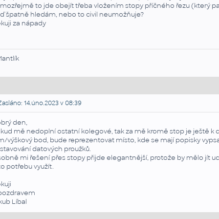
mozřejmě to jde obejít třeba vložením stopy příčného řezu (který pak
ď špatně hledám, nebo to civil neumožňuje?
kuji za nápady
Mantlík
asláno: 14.úno.2023 v 08:39
brý den,
kud mě nedoplní ostatní kolegové, tak za mě kromě stop je ještě k dis
m/výškový bod, bude reprezentovat místo, kde se mají popisky vypsat. Je
stavování datových proužků.
obně mi řešení přes stopy přijde elegantnější, protože by mělo jít ud
to potřebu využít.
kuji
pozdravem
kub Líbal