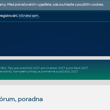
lamy. Před pokračováním vyjadřete, zda souhlasíte s použitím cookies.
 PODPORA | POMOC A RADY
registrováni,
klikněte sem.
.
Z+EN)
. Tipy pro
AutoCAD 2027
, pro
Inventor 2027
a pro
Revit 2027
.
řevodníky
.
Kompletní
příkazy
a
proměnné AutoCADu 2027
.
fórum, poradna