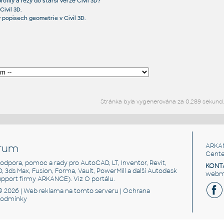
rofily a řezy do starší verze Civil 3D?
Civil 3D.
 popisech geometrie v Civil 3D.
Stránka byla vygenerována za 0,289 sekund
rum
ARKA
Cente
, podpora, pomoc a rady pro AutoCAD, LT, Inventor, Revit,
KONT
3D, 3ds Max, Fusion, Forma, Vault, PowerMill a další Autodesk
webma
support firmy ARKANCE). Viz
O portálu
.
© 2026 |
Web reklama
na tomto serveru |
Ochrana
podmínky