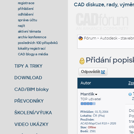
registrace
CAD diskuze, rady, výmě
přihlášení
odhlášení
správa účtu
najít
aktivní témata
archiv konference
Fórum
>
Autodesk - stavebni
posledních 100 příspěvků
lokality registrací
CAD blogy a média
Přidání popis
TIPY A TRIKY
Odpovědět
DOWNLOAD
Autor
Zp
CAD/BIM bloky
Mantlík
Zas
TOP uživatel
PŘEVODNÍKY
Do
ŠKOLENÍ/VÝUKA
Přihlášen:
01.říj.2004
Po
Lokalita:
ČR (Pha)
Používám:
tr
VIDEO UKÁZKY
ACAD/Map/Civil R10-> 2026
ob
Stav:
Offline
Te
Bodů:
2591