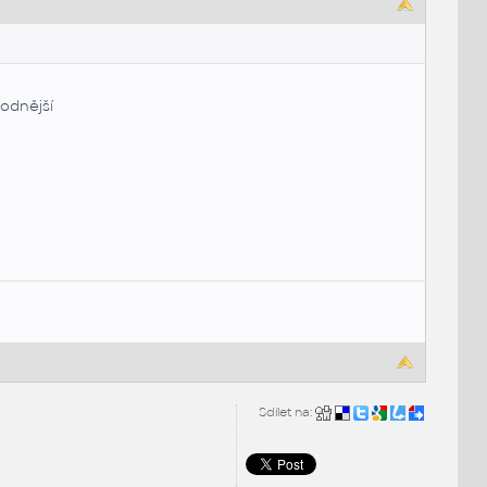
hodnější
Sdílet na: