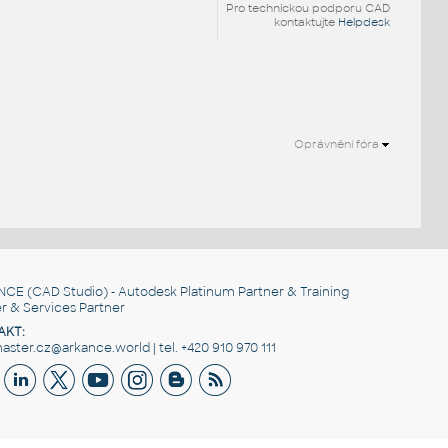
Pro technickou podporu CAD
kontaktujte
Helpdesk
Oprávnění fóra
.
NCE
(CAD Studio) - Autodesk Platinum Partner & Training
r & Services Partner
AKT:
ster.cz@arkance.world | tel. +420 910 970 111