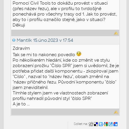
Pomocí Civil Tools to dokážu provést v situaci
(přes název řezu), ale v profilu to tvrdošíjně
ponechává pro všechny trasy od 1. Jak to provést,
aby to i profilu označilo stejně, jako v situaci?
Děkuji
Mantlík
15.úno.2023 v 17:54
Zdravím
Tak se mi to nakonec povedlo
Po několikerém hledání, kde co změnit ve stylu
zobrazení prožku "Číslo SPR" jsem si uvědomil, že je
potřeba přidat další komponentu - zkopíroval jsem
"Císlo" , nazval to "název řezu", obsah změnil na
"název příčného řezu. Původní komponentu "číslo"
jsem zneviditelnil.
Tímhle stylem jsem ve vlastnostech zobrazení
profilu nahradil původní styl "číslo SPR"
A je to ...
Sdílet na: