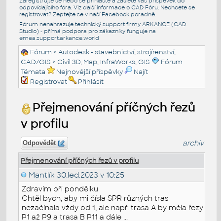
Zaregistrujte se nebo se přihlašte a zašlete váš příspěvek do
odpovídajícího fóra. Viz další informace o
CAD Fóru
. Nechcete se
registrovat? Zeptejte se v naší
Facebook poradně
.
Fórum nenahrazuje technický support firmy ARKANCE (CAD
Studio) - přímá podpora pro zákazníky funguje na
emea.support.arkance.world
Fórum
>
Autodesk - stavebnictví, strojírenství,
CAD/GIS
>
Civil 3D, Map, InfraWorks, GIS
Fórum
Témata
Nejnovější příspěvky
Najít
Registrovat
Přihlásit
Přejmenování příčných řezů
v profilu
archiv
Odpovědět
Přejmenování příčných řezů v profilu
Mantlík
30.led.2023 v 10:25
Zdravím při pondělku
Chtěl bych, aby mi čísla SPR různých tras
nezačínala vždy od 1, ale např. trasa A by měla řezy
P1 až P9 a trasa B P11 a dále ...