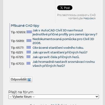
Pro technickou podporu CAD
kontaktujte
Helpdesk
Příbuzné CAD tipy
:
Jak v AutoCAD Civil 3D navrhnout
Tip 10959:
jednotlivé příčné profily pro zemní úpravy?
Nedokumentovaná pomůcka pro Civil 3D
Tip 5689:
2008.
Tip 6577:
Obrácené staničení vodního toku.
Tip 6221:
Jak upravit staničení příčných řezů?
Tip 6725:
Jak upravit čísla příčných řezů.
Jak hromadně nastavit srovnávací rovinu
Tip 6703:
všech příčných řezů?
Odpovědět
Přejít na fórum