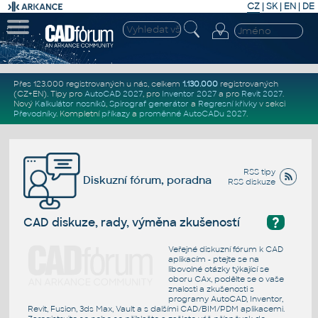
CZ
|
SK
|
EN
|
DE
Přes 123.000 registrovaných u nás, celkem
1.130.000
registrovaných
(CZ+EN)
. Tipy pro
AutoCAD 2027
, pro
Inventor 2027
a pro
Revit 2027
.
Nový
Kalkulátor nosníků
,
Spirograf generátor
a
Regresní křivky
v sekci
Převodníky
.
Kompletní
příkazy
a
proměnné AutoCADu 2027
.
RSS tipy
Diskuzní fórum, poradna
RSS diskuze
?
CAD diskuze, rady, výměna zkušeností
Veřejné diskuzní fórum k CAD
aplikacím - ptejte se na
libovolné otázky týkající se
oboru CAx, podělte se o vaše
znalosti a zkušenosti s
programy AutoCAD, Inventor,
Revit, Fusion, 3ds Max, Vault a s dalšími CAD/BIM/PDM aplikacemi.