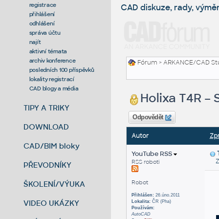
registrace
CAD diskuze, rady, výmě
přihlášení
odhlášení
správa účtu
najít
aktivní témata
archiv konference
Fórum
>
ARKANCE/CAD St
posledních 100 příspěvků
lokality registrací
CAD blogy a média
Holixa T4R – 
TIPY A TRIKY
Odpovědět
DOWNLOAD
Autor
Zp
CAD/BIM bloky
YouTube RSS
Zas
RSS roboti
PŘEVODNÍKY
Robot
ŠKOLENÍ/VÝUKA
Přihlášen:
26.úno.2011
VIDEO UKÁZKY
Lokalita:
ČR (Pha)
Používám:
AutoCAD