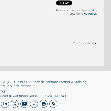
Pro technickou podporu CAD
kontaktujte
Helpdesk
Oprávnění fóra
NCE
(CAD Studio) - Autodesk Platinum Partner & Training
r & Services Partner
AKT:
ster.cz@arkance.world | tel. +420 910 970 111