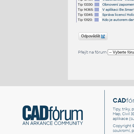
Tip 13330:
Obnovení zapomenut
Tip 14365:
V aplikaci Be.Smar
Tip 13345:
Správa licencí Holi
Tip 13120:
Kdo je autorem dan
Odpovědět
Přejít na fórum
CAD
fó
Tipy, triky
Map, Civil 
aplikace (
Copyright 
soukromí, 