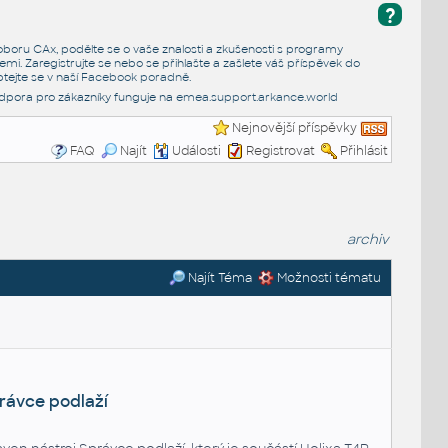
?
e oboru CAx, podělte se o vaše znalosti a zkušenosti s programy
emi. Zaregistrujte se nebo se přihlašte a zašlete váš příspěvek do
tejte se v naší
Facebook poradně
.
dpora pro zákazníky funguje na
emea.support.arkance.world
Nejnovější příspěvky
FAQ
Najít
Události
Registrovat
Přihlásit
archiv
Najít Téma
Možnosti tématu
rávce podlaží