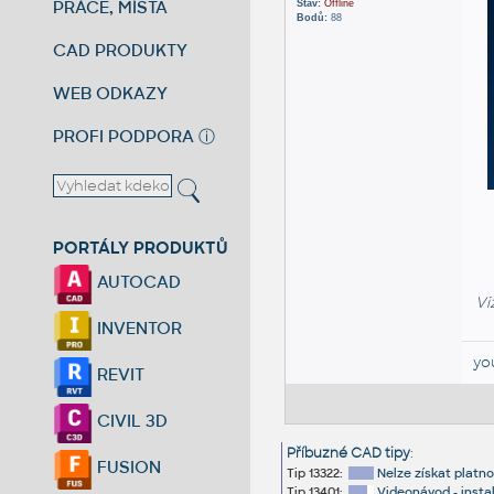
PRÁCE, MÍSTA
Stav:
Offline
Bodů:
88
CAD PRODUKTY
WEB ODKAZY
PROFI PODPORA
ⓘ
PORTÁLY PRODUKTŮ
AUTOCAD
Vi
INVENTOR
yo
REVIT
CIVIL 3D
Příbuzné CAD tipy
:
FUSION
Tip 13322:
Nelze získat platno
Tip 13401:
Videonávod - insta