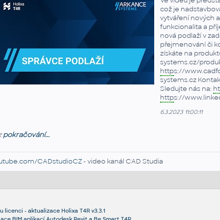
Ve videu je předst
což je nadstavbov
vytváření nových a
funkcionalita a př
nová podlaží v zad
přejmenování či ko
získáte na produk
systems.cz/produ
http
s://www.cadfo
systems.cz Kontakt
Sledujte nás na:
ht
http
s://www.link
6.3.2023 11:00:11
z
pokračování...
utube.com/CADstudioCZ
- video kanál CAD Studia
u licenci - aktualizace Holixa T4R v3.3.1
lace BIM aplikací Autodesk Revit a Be.Smart T4R.