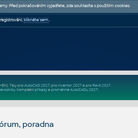
lamy. Před pokračováním vyjadřete, zda souhlasíte s použitím cookies.
 PODPORA | POMOC A RADY
registrováni,
klikněte sem.
.
Z+EN)
. Tipy pro
AutoCAD 2027
, pro
Inventor 2027
a pro
Revit 2027
.
řevodníky
.
Kompletní
příkazy
a
proměnné AutoCADu 2027
.
fórum, poradna