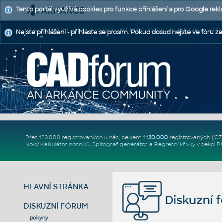
Tento portál využívá cookies pro funkce přihlášení a pro Google rek
CAD FÓRUM - TIPY A TRIKY | UTILITY | DISKUZE | BLOKY |
Nejste přihlášeni - přihlaste se prosím. Pokud dosud nejste ve fóru za
Přes 123.000 registrovaných u nás, celkem
1.130.000
registrovaných (C
Nový
Kalkulátor nosníků
,
Spirograf generátor
a
Regresní křivky
v sekci
P
HLAVNÍ STRÁNKA
Diskuzní 
DISKUZNÍ FÓRUM
pokyny