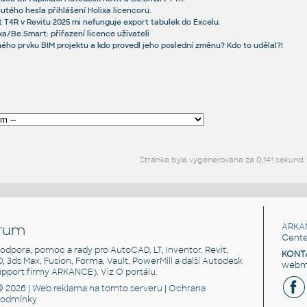
ého hesla přihlášení Holixa licencoru.
t T4R v Revitu 2025 mi nefunguje export tabulek do Excelu.
xa/Be.Smart: přiřazení licence uživateli
ého prvku BIM projektu a kdo provedl jeho poslední změnu? Kdo to udělal?!
Stránka byla vygenerována za 0,141 sekund.
rum
ARKA
Cente
, podpora, pomoc a rady pro AutoCAD, LT, Inventor, Revit,
KONT
3D, 3ds Max, Fusion, Forma, Vault, PowerMill a další Autodesk
webma
support firmy ARKANCE). Viz
O portálu
.
© 2026 |
Web reklama
na tomto serveru |
Ochrana
podmínky