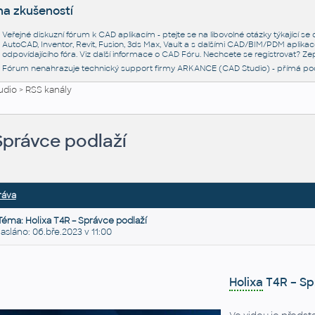
na zkušeností
Veřejné diskuzní fórum k CAD aplikacím - ptejte se na libovolné otázky týkající s
AutoCAD, Inventor, Revit, Fusion, 3ds Max, Vault a s dalšími CAD/BIM/PDM aplikac
odpovídajícího fóra. Viz další informace o
CAD Fóru
. Nechcete se registrovat? Zep
Fórum nenahrazuje technický support firmy ARKANCE (CAD Studio) - přímá po
udio
>
RSS kanály
Správce podlaží
ráva
Téma: Holixa T4R – Správce podlaží
láno: 06.bře.2023 v 11:00
Holixa
T4R – Sp