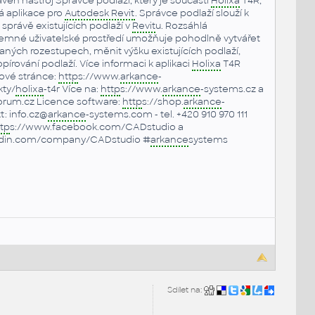
aven nástroj Správce podlaží, který je součástí
Holixa
T4R,
á aplikace pro
Autodesk Revit
. Správce podlaží slouží k
 správě existujících podlaží v
Revit
u. Rozsáhlá
íjemné uživatelské prostředí umožňuje pohodlně vytvářet
aných rozestupech, měnit výšku existujících podlaží,
pírování podlaží. Více informaci k aplikaci
Holixa
T4R
tové stránce:
http
s://www.
arkance
-
kty/
holixa
-t4r Více na:
http
s://www.
arkance
-systems.cz a
rum.cz Licence software:
http
s://shop.
arkance
-
: info.cz@
arkance
-systems.com - tel. +420 910 970 111
tp
s://www.facebook.com/CADstudio a
edin.com/company/CADstudio #
arkance
systems
Sdílet na: