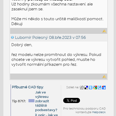
Už hodiny zkoumám všechna nastavení. ale
zaseknul jsem se.
Může mi někdo s touto určitě maličkostí pomoct.
Děkuji
Lubomír Polesný
08.bře.2023 v 07:56
Dobrý den,
řez modelu nelze promítnout do výkresu. Pokud
chcete ve výkresu vytvořit pohled, musíte ho
vytvořit normální příkazem pro řez.
Příbuzné CAD tipy
:
Sdílet na:
Jak ve
výkresu
Tip 8717:
zobrazit
těžiště
Pro technickou podporu CAD
podsestavy?
kontaktujte
Helpdesk
iLogic - jak ve