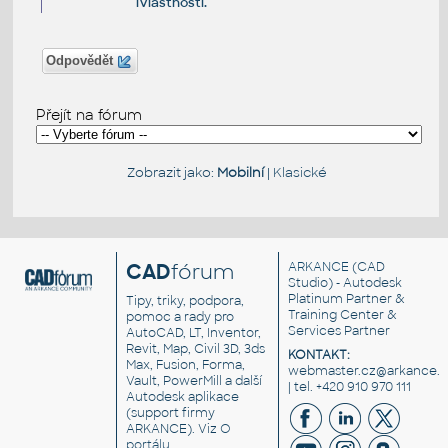
iVlastností.
Odpovědět
Přejít na fórum
Zobrazit jako:
Mobilní
|
Klasické
CAD
fórum
ARKANCE
(CAD
Studio) - Autodesk
Platinum Partner &
Tipy, triky, podpora,
Training Center &
pomoc a rady pro
Services Partner
AutoCAD, LT, Inventor,
Revit, Map, Civil 3D, 3ds
KONTAKT:
Max, Fusion, Forma,
webmaster.cz@arkance.w
Vault, PowerMill a další
| tel. +420 910 970 111
Autodesk aplikace
(support firmy
ARKANCE). Viz
O
portálu
.