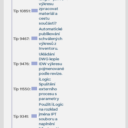
výkresu
zpracovat
Tip 10851:
materiál a
cestu
součásti?
Automatické
publikování
Tip 9467:
schválených
výkresů z
Inventoru.
Ukládání
DWG kopie
Tip 9476:
IDW výkresu
pojmenované
podle revize.
iLogic:
Spuštění
Tip 11550:
externího
procesu s
parametry
Použití iLogic
na rozklad
jména IPT
Tip 9341:
souboru a
naplnění