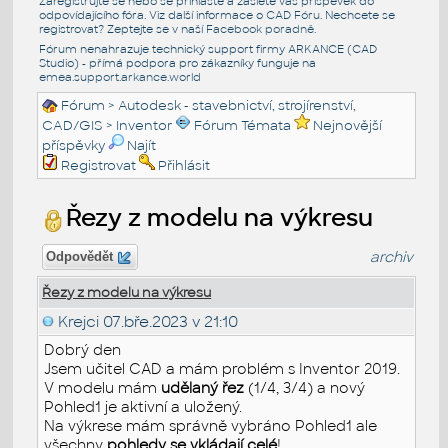
Zaregistrujte se nebo se přihlašte a zašlete váš příspěvek do
odpovídajícího fóra. Viz další informace o
CAD Fóru
. Nechcete se
registrovat? Zeptejte se v naší
Facebook poradně
.
Fórum nenahrazuje technický support firmy ARKANCE (CAD
Studio) - přímá podpora pro zákazníky funguje na
emea.support.arkance.world
Fórum
>
Autodesk - stavebnictví, strojírenství,
CAD/GIS
>
Inventor
Fórum Témata
Nejnovější
příspěvky
Najít
Registrovat
Přihlásit
Řezy z modelu na výkresu
archiv
Odpovědět
Řezy z modelu na výkresu
Krejci
07.bře.2023 v 21:10
Dobrý den
Jsem učitel CAD a mám problém s Inventor 2019.
V modelu mám
udělaný řez
(1/4, 3/4) a nový
Pohled1 je aktivní a uložený.
Na výkrese mám správně vybráno Pohled1 ale
všechny
pohledy se vkládají celé
!