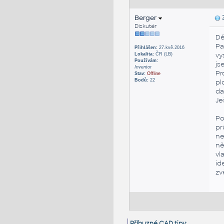
Berger
Z
Diskutér
Dě
Pa
Přihlášen:
27.kvě.2016
vy
Lokalita:
ČR (LB)
Používám:
js
Inventor
Pr
Stav:
Offline
Bodů:
22
pl
da
Je
Po
pr
ne
ně
vl
id
zv
Příbuzné CAD tipy
: