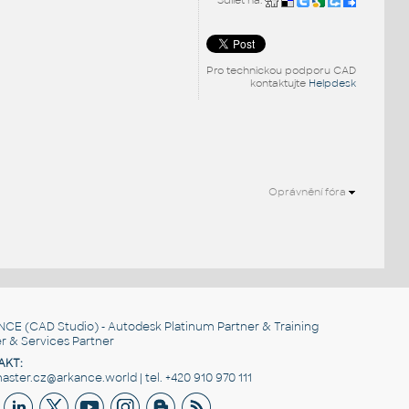
Sdílet na:
Pro technickou podporu CAD
kontaktujte
Helpdesk
Oprávnění fóra
NCE
(CAD Studio) - Autodesk Platinum Partner & Training
r & Services Partner
AKT:
ster.cz@arkance.world | tel. +420 910 970 111