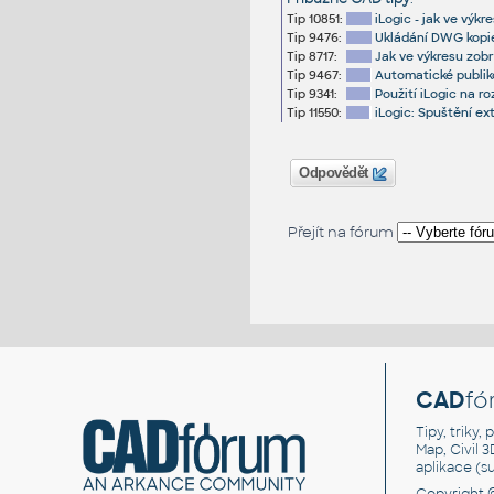
Tip 10851:
iLogic - jak ve výk
Tip 9476:
Ukládání DWG kopie
Tip 8717:
Jak ve výkresu zobr
Tip 9467:
Automatické publik
Tip 9341:
Použití iLogic na r
Tip 11550:
iLogic: Spuštění e
Odpovědět
Přejít na fórum
CAD
fó
Tipy, triky
Map, Civil 
aplikace (