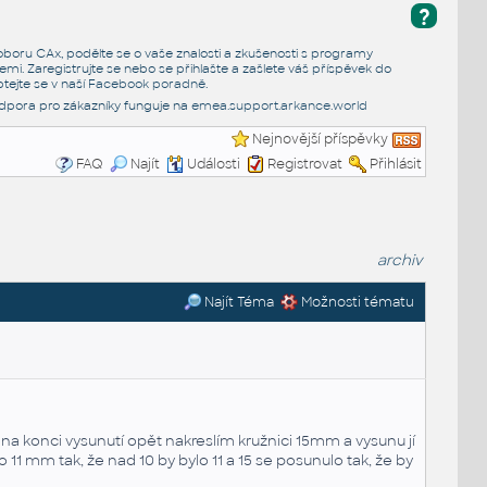
?
e oboru CAx, podělte se o vaše znalosti a zkušenosti s programy
emi. Zaregistrujte se nebo se přihlašte a zašlete váš příspěvek do
tejte se v naší
Facebook poradně
.
dpora pro zákazníky funguje na
emea.support.arkance.world
Nejnovější příspěvky
FAQ
Najít
Události
Registrovat
Přihlásit
archiv
Najít Téma
Možnosti tématu
na konci vysunutí opět nakreslím kružnici 15mm a vysunu jí
 11 mm tak, že nad 10 by bylo 11 a 15 se posunulo tak, že by