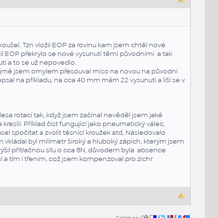
zkoušel. Tzn vložil EOP za rovinu kam jsem chtěl nové
 vrátil EOP překrylo se nové vysunutí těmi původními a tak
tí a to se už nepovedlo.
. Zřejmě jsem omylem přesouval miso na novou na původní
psal na příkladu, na cca 40 mm mám 22 vysunutí a liší se v
sa rotací tak, když jsem začínal nevěděl jsem jaké
reslil. Příklad čist fungující jako pneumatický válec,
l spočítat a zvolit těsnící kroužek atd, Následovalo
m vkládal byl milimetr široký a hluboký zápich, kterým jsem
ýšil přítlačnou sílu o cca 8N, důvodem byla absence
í a tím i třenim, což jsem kompenzoval pro zichr