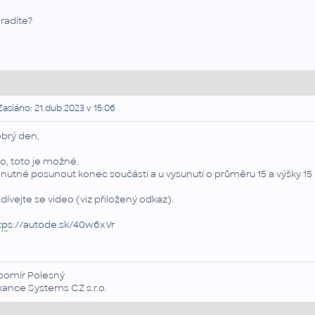
radíte?
asláno: 21.dub.2023 v 15:06
brý den,
o, toto je možné.
 nutné posunout konec součásti a u vysunutí o průměru 15 a výšky 15
dívejte se video (viz přiložený odkaz).
tp
s://autode.sk/40w6xVr
bomír Polesný
kance Systems CZ s.r.o.