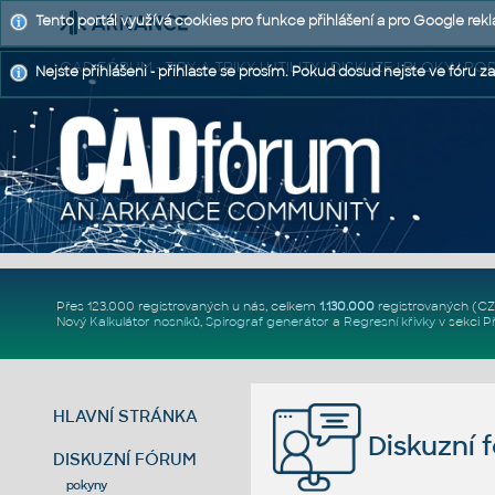
Tento portál využívá cookies pro funkce přihlášení a pro Google rek
CAD FÓRUM - TIPY A TRIKY | UTILITY | DISKUZE | BLOKY |
Nejste přihlášeni - přihlaste se prosím. Pokud dosud nejste ve fóru za
Přes 123.000 registrovaných u nás, celkem
1.130.000
registrovaných (C
Nový
Kalkulátor nosníků
,
Spirograf generátor
a
Regresní křivky
v sekci
P
HLAVNÍ STRÁNKA
Diskuzní 
DISKUZNÍ FÓRUM
pokyny