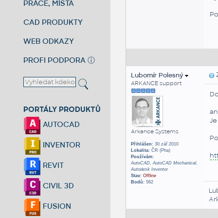
PRÁCE, MÍSTA
Po
CAD PRODUKTY
WEB ODKAZY
PROFI PODPORA
ⓘ
Lubomír Polesný
Z
ARKANCE support
Do
PORTÁLY PRODUKTŮ
an
Je
AUTOCAD
Arkance Systems
Po
INVENTOR
Přihlášen:
30.zář.2010
Lokalita:
ČR (Pha)
ht
Používám:
AutoCAD, AutoCAD Mechanical,
REVIT
Autodesk Inventor
Stav:
Offline
Bodů:
562
CIVIL 3D
Lu
Ar
FUSION