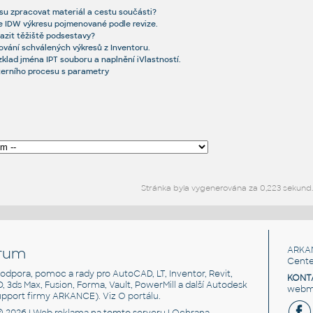
resu zpracovat materiál a cestu součásti?
 IDW výkresu pojmenované podle revize.
azit těžiště podsestavy?
ování schválených výkresů z Inventoru.
ozklad jména IPT souboru a naplnění iVlastností.
xterního procesu s parametry
Stránka byla vygenerována za 0,223 sekund.
rum
ARKA
Cente
, podpora, pomoc a rady pro AutoCAD, LT, Inventor, Revit,
KONT
3D, 3ds Max, Fusion, Forma, Vault, PowerMill a další Autodesk
webma
support firmy ARKANCE). Viz
O portálu
.