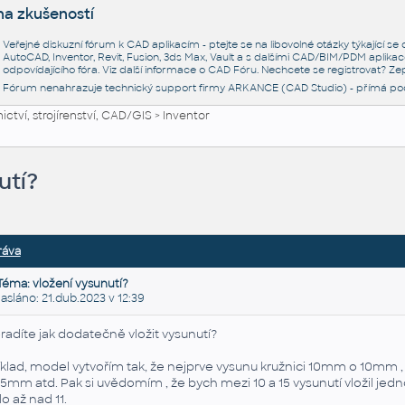
na zkušeností
Veřejné diskuzní fórum k CAD aplikacím - ptejte se na libovolné otázky týkající s
AutoCAD, Inventor, Revit, Fusion, 3ds Max, Vault a s dalšími CAD/BIM/PDM aplikac
odpovídajícího fóra. Viz další informace o
CAD Fóru
. Nechcete se registrovat? Zep
Fórum nenahrazuje technický support firmy ARKANCE (CAD Studio) - přímá po
ctví, strojírenství, CAD/GIS
>
Inventor
utí?
ráva
Téma: vložení vysunutí?
láno: 21.dub.2023 v 12:39
radíte jak dodatečně vložit vysunutí?
íklad, model vytvořím tak, že nejprve vysunu kružnici 10mm o 10mm , 
15mm atd. Pak si uvědomím , že bych mezi 10 a 15 vysunutí vložil jedno
lo až nad 11.