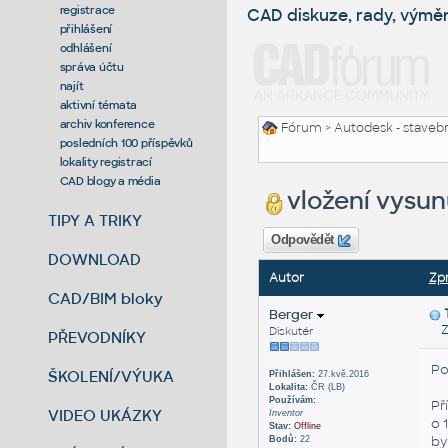
registrace
CAD diskuze, rady, výmě
přihlášení
odhlášení
správa účtu
najít
aktivní témata
archiv konference
Fórum
>
Autodesk - stavebni
posledních 100 příspěvků
lokality registrací
CAD blogy a média
vložení vysun
TIPY A TRIKY
Odpovědět
DOWNLOAD
Autor
Zp
CAD/BIM bloky
Berger
Zas
Diskutér
PŘEVODNÍKY
Po
ŠKOLENÍ/VÝUKA
Přihlášen:
27.kvě.2016
Lokalita:
ČR (LB)
Používám:
Př
VIDEO UKÁZKY
Inventor
o 
Stav:
Offline
by
Bodů:
22