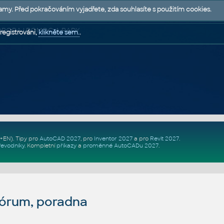
lamy. Před pokračováním vyjadřete, zda souhlasíte s použitím cookies.
 PODPORA | POMOC A RADY
registrováni,
klikněte sem.
.
Z+EN)
. Tipy pro
AutoCAD 2027
, pro
Inventor 2027
a pro
Revit 2027
.
řevodníky
.
Kompletní
příkazy
a
proměnné AutoCADu 2027
.
fórum, poradna