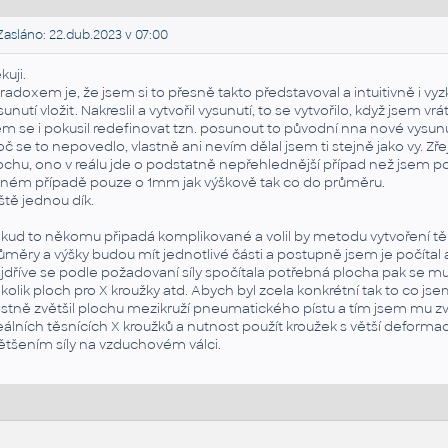
asláno: 22.dub.2023 v 07:00
kuji.
radoxem je, že jsem si to přesně takto představoval a intuitivně i vy
sunutí vložit. Nakreslil a vytvořil vysunutí, to se vytvořilo, když jsem
em se i pokusil redefinovat tzn. posunout to původní nna nové vysunu
oč se to nepovedlo, vlastně ani nevím dělal jsem ti stejně jako vy
ochu, ono v reálu jde o podstatně nepřehlednější případ než jsem po
ném případě pouze o 1mm jak výškově tak co do průměru.
ště jednou dík.
kud to někomu připadá komplikované a volil by metodu vytvoření těle
ůměry a výšky budou mít jednotlivé části a postupně jsem je počítal a k
jdříve se podle požadovaní síly spočítala potřebná plocha pak se muse
kolik ploch pro X kroužky atd. Abych byl zcela konkrétní tak to co jse
astně zvětšil plochu mezikruží pneumatického pístu a tím jsem mu zv
eálních těsnících X kroužků a nutnost použít kroužek s větší deformac
ětšením síly na vzduchovém válci.