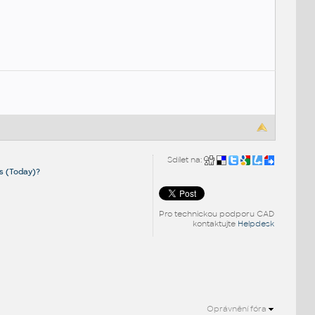
Sdílet na:
s (Today)?
Pro technickou podporu CAD
kontaktujte
Helpdesk
Oprávnění fóra