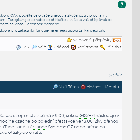
?
e oboru CAx, podělte se o vaše znalosti a zkušenosti s programy
emi. Zaregistrujte se nebo se přihlašte a zašlete váš příspěvek do
tejte se v naší
Facebook poradně
.
dpora pro zákazníky funguje na
emea.support.arkance.world
Nejnovější příspěvky
FAQ
Najít
Události
Registrovat
Přihlásit
archiv
Najít Téma
Možnosti tématu
Sekce strojírenství začíná v 9:00, sekce
GIS
/
FM
následuje v
hodinek začne po polední přestávce ve 13:00. Živý přenos
YouTube kanálu
Arkance
Systems CZ nebo přímo na
ídavé otázky do chatu.