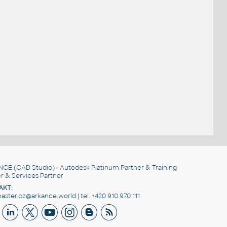
NCE
(CAD Studio) - Autodesk Platinum Partner & Training
r & Services Partner
AKT:
ster.cz@arkance.world | tel. +420 910 970 111