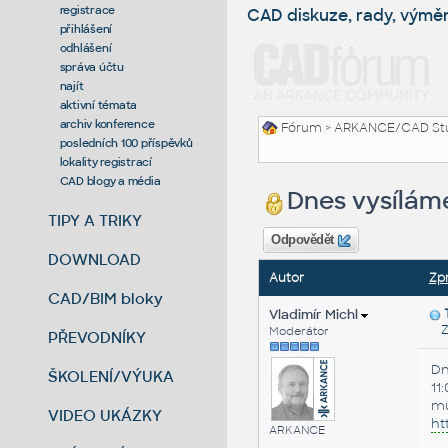
registrace
CAD diskuze, rady, výmě
přihlášení
odhlášení
správa účtu
najít
aktivní témata
archiv konference
Fórum
>
ARKANCE/CAD St
posledních 100 příspěvků
lokality registrací
CAD blogy a média
Dnes vysílám
TIPY A TRIKY
Odpovědět
DOWNLOAD
Autor
Zp
CAD/BIM bloky
Vladimír Michl
Za
Moderátor
PŘEVODNÍKY
Dn
ŠKOLENÍ/VÝUKA
11
mů
VIDEO UKÁZKY
ht
ARKANCE