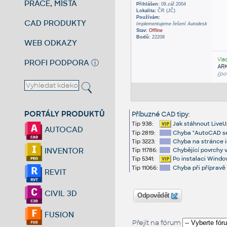
PRÁCE, MÍSTA
Přihlášen:
09.zář.2004
Lokalita:
ČR (JČ)
Používám:
CAD PRODUKTY
Implementujeme řešení Autodesk
Stav:
Offline
Bodů:
22208
WEB ODKAZY
Vla
PROFI PODPORA
ⓘ
AR
(po
PORTÁLY PRODUKTŮ
Příbuzné CAD tipy
:
Tip 938:
Jak stáhnout LiveU
AUTOCAD
Tip 2819:
Chyba "AutoCAD sel
Tip 3223:
Chyba na stránce i
INVENTOR
Tip 11786:
Chybějící povrchy v
Tip 5341:
Po instalaci Windo
Tip 11066:
Chyba při přípravě
REVIT
CIVIL 3D
Odpovědět
FUSION
Přejít na fórum