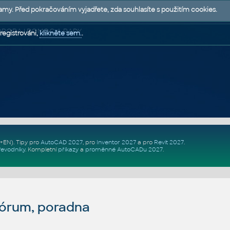
lamy. Před pokračováním vyjadřete, zda souhlasíte s použitím cookies.
 PODPORA | POMOC A RADY
registrováni,
klikněte sem.
.
Z+EN)
. Tipy pro
AutoCAD 2027
, pro
Inventor 2027
a pro
Revit 2027
.
řevodníky
.
Kompletní
příkazy
a
proměnné AutoCADu 2027
.
fórum, poradna