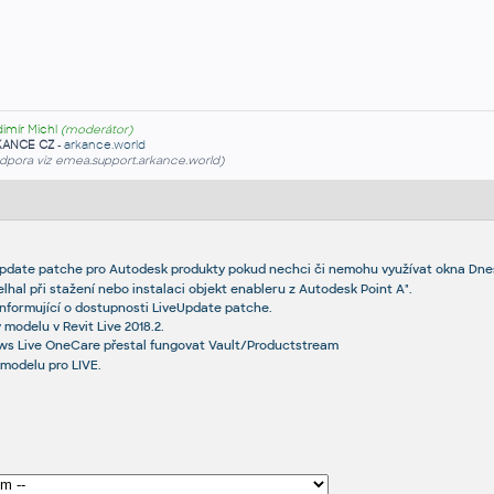
dimír Michl
(moderátor)
KANCE CZ
-
arkance.world
dpora viz emea.support.arkance.world)
pdate patche pro Autodesk produkty pokud nechci či nemohu využívat okna Dne
hal při stažení nebo instalaci objekt enableru z Autodesk Point A".
nformující o dostupnosti LiveUpdate patche.
 modelu v Revit Live 2018.2.
ws Live OneCare přestal fungovat Vault/Productstream
 modelu pro LIVE.