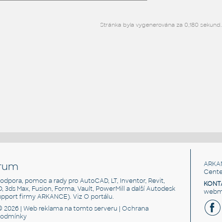
Stránka byla vygenerována za 0,180 sekund.
rum
ARKA
Cente
, podpora, pomoc a rady pro AutoCAD, LT, Inventor, Revit,
KONT
3D, 3ds Max, Fusion, Forma, Vault, PowerMill a další Autodesk
webma
support firmy ARKANCE). Viz
O portálu
.
© 2026 |
Web reklama
na tomto serveru |
Ochrana
podmínky