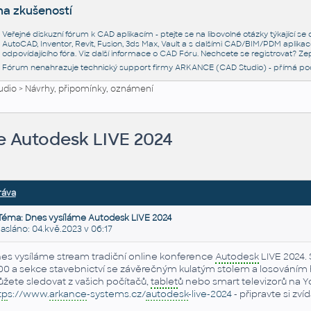
na zkušeností
Veřejné diskuzní fórum k CAD aplikacím - ptejte se na libovolné otázky týkající s
AutoCAD, Inventor, Revit, Fusion, 3ds Max, Vault a s dalšími CAD/BIM/PDM aplikac
odpovídajícího fóra. Viz další informace o
CAD Fóru
. Nechcete se registrovat? Zep
Fórum nenahrazuje technický support firmy ARKANCE (CAD Studio) - přímá po
udio
>
Návrhy, připomínky, oznámení
e Autodesk LIVE 2024
ráva
Téma: Dnes vysíláme Autodesk LIVE 2024
sláno: 04.kvě.2023 v 06:17
es vysíláme stream tradiční online konference
Autodesk
LIVE 2024. 
:00 a sekce stavebnictví se závěrečným kulatým stolem a losováním 
žete sledovat z vašich počítačů,
tablet
ů nebo smart televizorů na 
tp
s://www.
arkance
-systems.cz/
autodesk
-live-2024
- připravte si zv