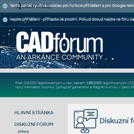
Tento portál využívá cookies pro funkce přihlášení a pro Google rek
CAD FÓRUM - TIPY A TRIKY | UTILITY | DISKUZE | BLOKY |
Nejste přihlášeni - přihlaste se prosím. Pokud dosud nejste ve fóru za
Přes 123.000 registrovaných u nás, celkem
1.130.000
registrovaných (C
Nový
Kalkulátor nosníků
,
Spirograf generátor
a
Regresní křivky
v sekci
P
HLAVNÍ STRÁNKA
Diskuzní 
DISKUZNÍ FÓRUM
pokyny