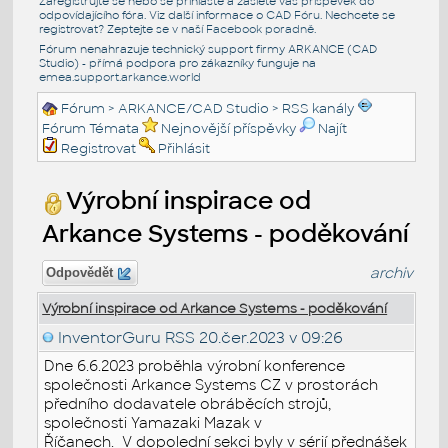
Zaregistrujte se nebo se přihlašte a zašlete váš příspěvek do
odpovídajícího fóra. Viz další informace o
CAD Fóru
. Nechcete se
registrovat? Zeptejte se v naší
Facebook poradně
.
Fórum nenahrazuje technický support firmy ARKANCE (CAD
Studio) - přímá podpora pro zákazníky funguje na
emea.support.arkance.world
Fórum
>
ARKANCE/CAD Studio
>
RSS kanály
Fórum Témata
Nejnovější příspěvky
Najít
Registrovat
Přihlásit
Výrobní inspirace od
Arkance Systems - poděkování
archiv
Odpovědět
Výrobní inspirace od Arkance Systems - poděkování
InventorGuru RSS
20.čer.2023 v 09:26
Dne 6.6.2023 proběhla výrobní konference
společnosti Arkance Systems CZ v prostorách
předního dodavatele obráběcích strojů,
společnosti Yamazaki Mazak v
Říčanech. V dopolední sekci byly v sérií přednášek