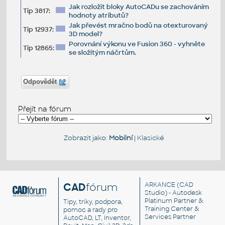
Jak rozložit bloky AutoCADu se zachováním
Tip 3817:
hodnoty atributů?
Jak převést mračno bodů na otexturovaný
Tip 12937:
3D model?
Porovnání výkonu ve Fusion 360 - vyhněte
Tip 12865:
se složitým náčrtům.
Odpovědět
Přejít na fórum
Zobrazit jako:
Mobilní
|
Klasické
CAD
fórum
ARKANCE
(CAD
Studio) - Autodesk
Platinum Partner &
Tipy, triky, podpora,
Training Center &
pomoc a rady pro
Services Partner
AutoCAD, LT, Inventor,