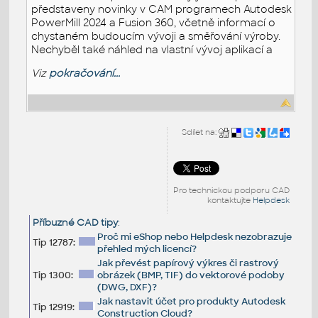
představeny novinky v CAM programech Autodesk
PowerMill 2024 a Fusion 360, včetně informací o
chystaném budoucím vývoji a směřování výroby.
Nechyběl také náhled na vlastní vývoj aplikací a
Viz
pokračování...
Sdílet na:
Pro technickou podporu CAD
kontaktujte
Helpdesk
Příbuzné CAD tipy
:
Proč mi eShop nebo Helpdesk nezobrazuje
Tip 12787:
přehled mých licencí?
Jak převést papírový výkres či rastrový
Tip 1300:
obrázek (BMP, TIF) do vektorové podoby
(DWG, DXF)?
Jak nastavit účet pro produkty Autodesk
Tip 12919:
Construction Cloud?