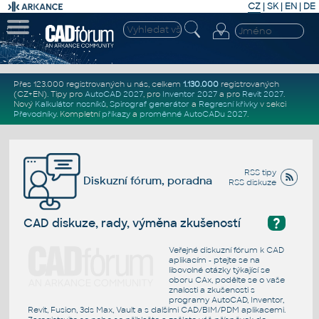
CZ
|
SK
|
EN
|
DE
Přes 123.000 registrovaných u nás, celkem
1.130.000
registrovaných
(CZ+EN)
. Tipy pro
AutoCAD 2027
, pro
Inventor 2027
a pro
Revit 2027
.
Nový
Kalkulátor nosníků
,
Spirograf generátor
a
Regresní křivky
v sekci
Převodníky
.
Kompletní
příkazy
a
proměnné AutoCADu 2027
.
RSS tipy
Diskuzní fórum, poradna
RSS diskuze
?
CAD diskuze, rady, výměna zkušeností
Veřejné diskuzní fórum k CAD
aplikacím - ptejte se na
libovolné otázky týkající se
oboru CAx, podělte se o vaše
znalosti a zkušenosti s
programy AutoCAD, Inventor,
Revit, Fusion, 3ds Max, Vault a s dalšími CAD/BIM/PDM aplikacemi.