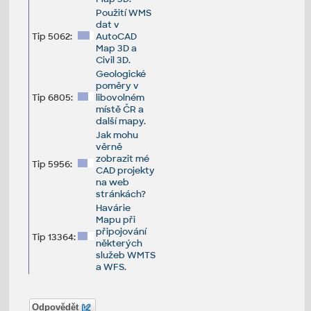
Použití WMS
dat v
Tip 5062:
AutoCAD
Map 3D a
Civil 3D.
Geologické
poměry v
Tip 6805:
libovolném
místě ČR a
další mapy.
Jak mohu
věrně
zobrazit mé
Tip 5956:
CAD projekty
na web
stránkách?
Havárie
Mapu při
připojování
Tip 13364:
některých
služeb WMTS
a WFS.
Odpovědět