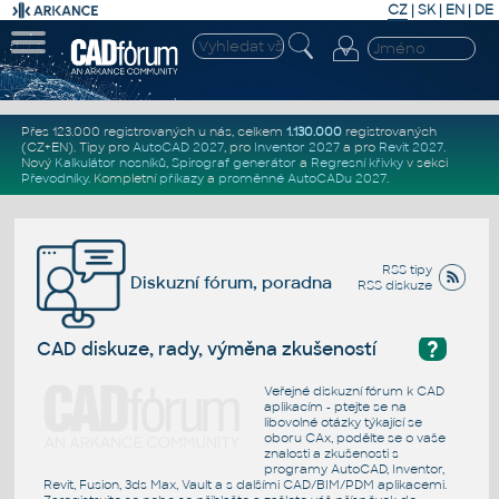
CZ
|
SK
|
EN
|
DE
Přes 123.000 registrovaných u nás, celkem
1.130.000
registrovaných
(CZ+EN)
. Tipy pro
AutoCAD 2027
, pro
Inventor 2027
a pro
Revit 2027
.
Nový
Kalkulátor nosníků
,
Spirograf generátor
a
Regresní křivky
v sekci
Převodníky
.
Kompletní
příkazy
a
proměnné AutoCADu 2027
.
RSS tipy
Diskuzní fórum, poradna
RSS diskuze
?
CAD diskuze, rady, výměna zkušeností
Veřejné diskuzní fórum k CAD
aplikacím - ptejte se na
libovolné otázky týkající se
oboru CAx, podělte se o vaše
znalosti a zkušenosti s
programy AutoCAD, Inventor,
Revit, Fusion, 3ds Max, Vault a s dalšími CAD/BIM/PDM aplikacemi.