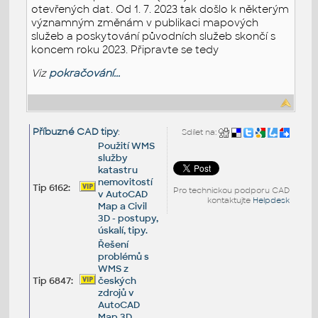
otevřených dat. Od 1. 7. 2023 tak došlo k některým
významným změnám v publikaci mapových
služeb a poskytování původních služeb skončí s
koncem roku 2023. Připravte se tedy
Viz
pokračování...
Příbuzné CAD tipy
:
Sdílet na:
Použití WMS
služby
katastru
nemovitostí
Tip 6162:
Pro technickou podporu CAD
v AutoCAD
kontaktujte
Helpdesk
Map a Civil
3D - postupy,
úskalí, tipy.
Řešení
problémů s
WMS z
Tip 6847:
českých
zdrojů v
AutoCAD
Map 3D.