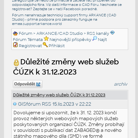
Zaregistrujte se nebo se přihlašte a zašlete váš příspěvek do
odpovídajícího fóra. Viz další informace o
CAD Fóru
. Nechcete se
registrovat? Zeptejte se v naší
Facebook poradně
.
Fórum nenahrazuje technický support firmy ARKANCE (CAD
Studio) - přímá podpora pro zákazníky funguje na
emea.support.arkance.world
Fórum
>
ARKANCE/CAD Studio
>
RSS kanály
Fórum Témata
Nejnovější příspěvky
Najít
Registrovat
Přihlásit
Důležité změny web služeb
ČÚZK k 31.12.2023
archiv
Odpovědět
Důležité změny web služeb ČÚZK k 31.12.2023
GISfórum RSS
15.lis.2023 v 22:22
Dovolujeme si upozornit, že k 31. 12. 2023 končí
provoz některých webových mapových služeb
poskytovaných organizací ČÚZK. Změny probíhají
v souvislosti s publikací dat ZABAGED® a nového
státního mapového díla (SMD) ve formě