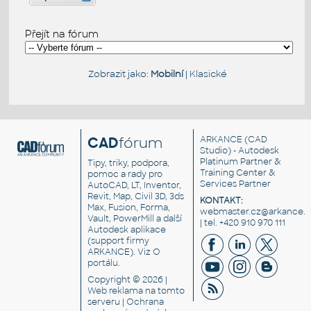
Přejít na fórum
Zobrazit jako:
Mobilní
|
Klasické
CAD
fórum
ARKANCE
(CAD
Studio) - Autodesk
Platinum Partner &
Tipy, triky, podpora,
Training Center &
pomoc a rady pro
Services Partner
AutoCAD, LT, Inventor,
Revit, Map, Civil 3D, 3ds
KONTAKT:
Max, Fusion, Forma,
webmaster.cz@arkance.w
Vault, PowerMill a další
| tel. +420 910 970 111
Autodesk aplikace
(support firmy
ARKANCE). Viz
O
portálu
.
Copyright © 2026 |
Web reklama
na tomto
serveru |
Ochrana